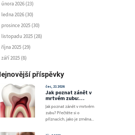
února 2026
(23)
ledna 2026
(30)
prosince 2025
(30)
listopadu 2025
(28)
října 2025
(29)
září 2025
(8)
ejnovější příspěvky
čec, 21 2026
Jak poznat zánět v
mrtvém zubu:
Příznaky, rizika a
Jak poznat zánět v mrtvém
řešení
zubu? Přečtěte si o
příznacích, jako je změna
barvy zubu, bolest při tlaku a
otoky dásní. Zjistěte, proč je