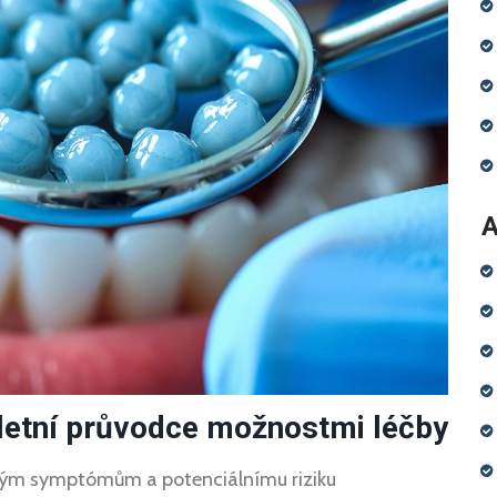
A
letní průvodce možnostmi léčby
ným symptómům a potenciálnímu riziku