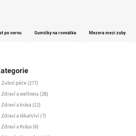
st po nervu
Gumičky na rovnátka
Mezera mezi zuby
ategorie
Zubní péče
(277)
Zdraví a wellness
(28)
Zdraví a krása
(12)
Zdraví a lékařství
(7)
Zdraví a Krása
(6)