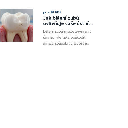
tradičními rovnátky a
zkušenosti pacientů a pokyny
estetickými plíšky. Zjistěte
pro výběr kvalifikovaného
pro, 10 2025
ceny, dobu léčby a tipy pro
specialisty.
Jak bělení zubů
rychlý výsledek.
ovlivňuje vaše ústní
zdraví: pravda a mýty
Bělení zubů může zvýraznit
úsměv, ale také poškodit
smalt, způsobit citlivost a
poškodit dásně. Zjistěte, kdy
je bezpečné a kdy je lepší ho
vynechat.