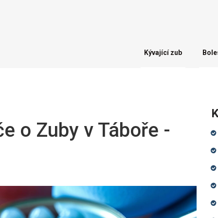
Kývající zub
Bole
K
če o Zuby v Táboře -