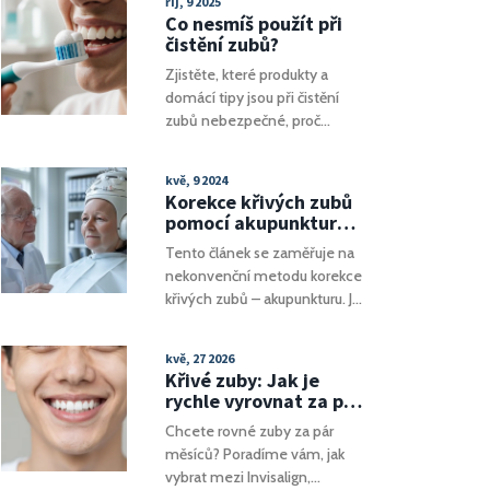
říj, 9 2025
důležité rychle reagovat a
Co nesmíš použít při
jaké jsou možnosti léčby.
čistění zubů?
Zjistěte, které produkty a
domácí tipy jsou při čistění
zubů nebezpečné, proč
poškodí sklovinu a co místo
nich opravdu funguje.
kvě, 9 2024
Korekce křivých zubů
pomocí akupunktury:
Efektivní metody a
Tento článek se zaměřuje na
výhody
nekonvenční metodu korekce
křivých zubů – akupunkturu. Je
zde popsán mechanismus,
jakým akupunktura může
kvě, 27 2026
přispět k lepšímu uspořádání
Křivé zuby: Jak je
zubů a jaké jsou další přínosy
rychle vyrovnat za pár
této techniky. Dále se
měsíců - Moderní
Chcete rovné zuby za pár
dočtete o potenciálních
metody
měsíců? Poradíme vám, jak
rizicích a komu je akupunktura
vybrat mezi Invisalign,
vhodná. Nabízíme i náhled na