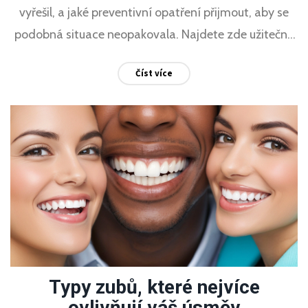
vyřešil, a jaké preventivní opatření přijmout, aby se
podobná situace neopakovala. Najdete zde užitečné
tipy a rady, které vám pomohou udržet zuby zdravé a
Číst více
silné.
Typy zubů, které nejvíce
ovlivňují váš úsměv