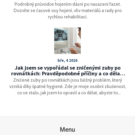
Podrobný průvodce hojením dásní po nasazení fazet.
Dozvíte se časové osy hojení, vliv materiálů a rady pro
rychlou rehabilitaci.
bře, 4 2026
Jak jsem se vypořádal se zničenými zuby po
rovnátkách: Pravděpodobné příčiny a co dělat,
když se to stane i vám
Zničené zuby po rovnátkách jsou běžný problém, který
vzniká díky špatné hygieně. Zde je moje osobní zkušenost,
co se stalo, jak jsem to opravil a co dělat, abyste to
neprožili vy.
Menu