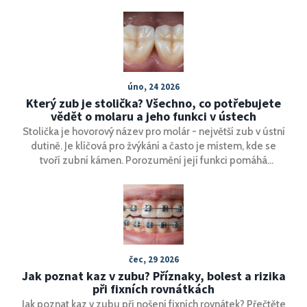
úno, 24 2026
Který zub je stolička? Všechno, co potřebujete
vědět o molaru a jeho funkci v ústech
Stolička je hovorový název pro molár - největší zub v ústní
dutině. Je klíčová pro žvýkání a často je místem, kde se
tvoří zubní kámen. Porozumění její funkci pomáhá
předcházet zubním problémům a zbytečným nákladům na
léčbu.
čec, 29 2026
Jak poznat kaz v zubu? Příznaky, bolest a rizika
při fixních rovnátkách
Jak poznat kaz v zubu při nošení fixních rovnátek? Přečtěte