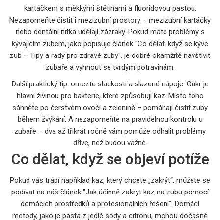
kartáčkem s měkkými štětinami a fluoridovou pastou.
Nezapomeňte čistit i mezizubní prostory – mezizubní kartáčky
nebo dentální nitka udělají zázraky. Pokud máte problémy s
kývajícím zubem, jako popisuje článek "Co dělat, když se kýve
zub – Tipy a rady pro zdravé zuby", je dobré okamžitě navštívit
zubaře a vyhnout se tvrdým potravinám.
Další praktický tip: omezte sladkosti a slazené nápoje. Cukr je
hlavní živinou pro bakterie, které způsobují kaz. Místo toho
sáhněte po čerstvém ovočí a zelenině – pomáhají čistit zuby
během žvýkání. A nezapomeňte na pravidelnou kontrolu u
zubaře – dva až třikrát ročně vám pomůže odhalit problémy
dříve, než budou vážné.
Co dělat, když se objeví potíže
Pokud vás trápí například kaz, který chcete „zakrýt“, můžete se
podívat na náš článek "Jak účinně zakrýt kaz na zubu pomocí
domácích prostředků a profesionálních řešení". Domácí
metody, jako je pasta z jedlé sody a citronu, mohou dočasně