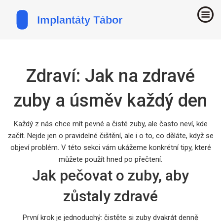
Zdraví: Jak na zdravé
zuby a úsměv každý den
Každý z nás chce mít pevné a čisté zuby, ale často neví, kde
začít. Nejde jen o pravidelné čištění, ale i o to, co děláte, když se
objeví problém. V této sekci vám ukážeme konkrétní tipy, které
můžete použít hned po přečtení.
Jak pečovat o zuby, aby
zůstaly zdravé
První krok je jednoduchý: čistěte si zuby dvakrát denně