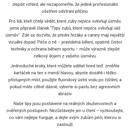
zlepšit vzhled, ale nezapomeňte, že jedině profesionální
ošetření odstraní příčinu.
Pro lidi, kteří chtějí vědět, které zuby nejvíce ovlivňují úsměv,
jsme připravili článek "Typy zubů, které nejvíce ovlivňují váš
úsměv". Zde se dozvíte, že přední řezáky a caniny mají největší
vizuální dopad. Péče o ně – pravidelná bělení, opatrné čisticí
techniky a ochrana během sportu – může výrazně zlepšit
celkový dojem z vašeho úsměvu.
Jednoduché kroky, které můžete udělat hned teď: změňte
kartáček na ten s menší hlavou, abyste dosáhli i těžko
přístupných míst; použijte fluoridový ústní vodu po čištění; a
pokud máte citlivé dásně, vyberte si pastu bez agresivních
abraziv.
Naše tipy jsou postavené na reálných zkušenostech a
ověřených postupech. Nezůstávejte jen u čtení – vyzkoušejte,
co vám nejlépe funguje, a dejte svým zubům péči, kterou si
zaslouží.