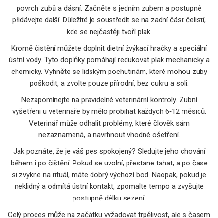
povrch zubů a dásní. Začněte s jedním zubem a postupně
přidávejte další. Důležité je soustředit se na zadní část čelistí,
kde se nejčastěji tvoří plak.
Kromě čistění můžete doplnit dietní žvýkací hračky a speciální
ústní vody. Tyto doplňky pomáhají redukovat plak mechanicky a
chemicky. Vyhněte se lidským pochutinám, které mohou zuby
poškodit, a zvolte pouze přírodní, bez cukru a soli.
Nezapomínejte na pravidelné veterinární kontroly. Zubní
vyšetření u veterináře by mělo probíhat každých 6‑12 měsíců.
Veterinář může odhalit problémy, které člověk sám
nezaznamená, a navrhnout vhodné ošetření.
Jak poznáte, že je váš pes spokojený? Sledujte jeho chování
během i po čištění. Pokud se uvolní, přestane tahat, a po čase
si zvykne na rituál, máte dobrý výchozí bod. Naopak, pokud je
neklidný a odmítá ústní kontakt, zpomalte tempo a zvyšujte
postupně délku sezení.
Celý proces může na začátku vyžadovat trpělivost, ale s časem