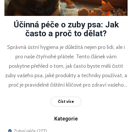
Účinná péče o zuby psa: Jak
často a proč to dělat?
Správná ústní hygiena je důležitá nejen pro lidi, ale i
pro naše čtyřnohé přátele. Tento článek vám
poskytne přehled o tom, jak často byste měli čistit
zuby vašeho psa, jaké produkty a techniky používat, a
proč je pravidelné čištění klíčové pro zdraví vašeho
mazlíčka. Zjistěte, jak můžete předejít zubnímu kazu
Číst více
a onemocněním dásní, a zajistěte tak vašemu psovi
šťastný a zdravý život.
Kategorie
Zubní péče
(277)