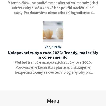
V tomto článku se podíváme na alternativní metody, jak si
udržet zuby čisté a zdravé bez použití tradiční zubní
pasty. Prozkoumáme různé přírodní ingredience a
techniky, které mohou sloužit jako účinná náhrada, a
dozvíte se tipy na to, jak si můžete efektivně čistit zuby
bez chemikálií. Naše metody vycházejí z nejnovějších
poznatků a doporučení odborníků.
čec, 5 2026
Nalepovací zuby v roce 2026: Trendy, materiály
a co se změnilo
Přehled trendů u nalepovacích zubů v roce 2026.
Porovnáváme keramiku s plastem, diskutujeme
bezpečnost, ceny a nové technologie výroby pro
přirozený úsměv.
Menu