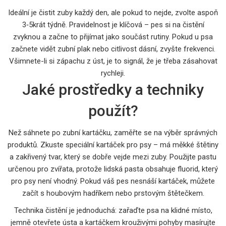
Ideální je čistit zuby každý den, ale pokud to nejde, zvolte aspoň
3‑5krát týdně. Pravidelnost je klíčová – pes si na čistění
zvyknou a začne to přijímat jako součást rutiny. Pokud u psa
začnete vidět zubní plak nebo citlivost dásní, zvyšte frekvenci.
Všimnete-li si zápachu z úst, je to signál, že je třeba zásahovat
rychleji.
Jaké prostředky a techniky
použít?
Než sáhnete po zubní kartáčku, zaměřte se na výběr správných
produktů. Zkuste speciální kartáček pro psy – má měkké štětiny
a zakřivený tvar, který se dobře vejde mezi zuby. Použijte pastu
určenou pro zvířata, protože lidská pasta obsahuje fluorid, který
pro psy není vhodný. Pokud váš pes nesnáší kartáček, můžete
začít s houbovým hadříkem nebo prstovým štětečkem.
Technika čistění je jednoduchá: zařaďte psa na klidné místo,
jemně otevřete ústa a kartáčkem krouživými pohyby masírujte