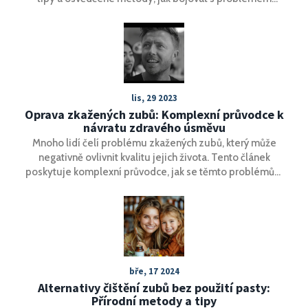
zubního kamene, a také prevenční opatření, aby se vám
znovu nevytvářel. Přečtěte si, co můžete dělat doma a kdy
je třeba navštívit zubaře.
lis, 29 2023
Oprava zkažených zubů: Komplexní průvodce k
návratu zdravého úsměvu
Mnoho lidí čelí problému zkažených zubů, který může
negativně ovlivnit kvalitu jejich života. Tento článek
poskytuje komplexní průvodce, jak se těmto problémům
postavit a obnovit zdravý úsměv. Zabývá se příčinami
zkažených zubů, různými metodami léčby a prevencí.
Čtenáři zde najdou užitečné tipy a rady od domácí péče
až po profesionální zásahy.
bře, 17 2024
Alternativy čištění zubů bez použití pasty:
Přírodní metody a tipy