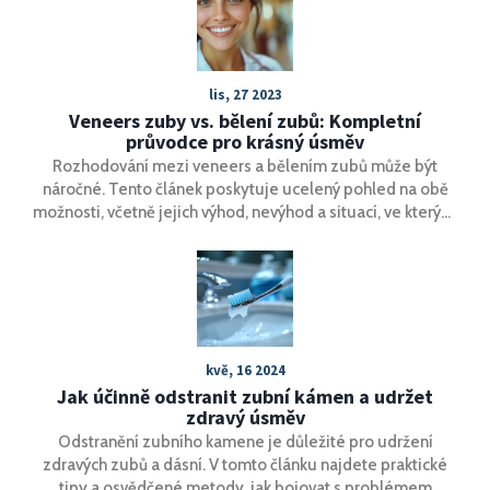
lis, 27 2023
Veneers zuby vs. bělení zubů: Kompletní
průvodce pro krásný úsměv
Rozhodování mezi veneers a bělením zubů může být
náročné. Tento článek poskytuje ucelený pohled na obě
možnosti, včetně jejich výhod, nevýhod a situací, ve kterých
jsou nejvhodnější. Veneers se mohou přizpůsobit vzhledu
a pocitu přirozených zubů, zatímco bělení zubů je
neinvazivní způsob, jak dosáhnout bělejšího úsměvu.
Přečtěte si, která možnost je nejlepší pro vaše potřeby a
jak můžete dosáhnout zářivě bílého úsměvu.
kvě, 16 2024
Jak účinně odstranit zubní kámen a udržet
zdravý úsměv
Odstranění zubního kamene je důležité pro udržení
zdravých zubů a dásní. V tomto článku najdete praktické
tipy a osvědčené metody, jak bojovat s problémem