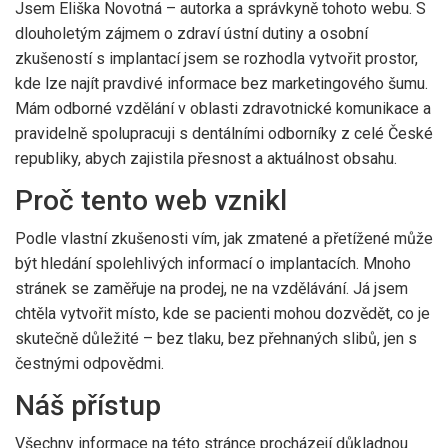
Jsem Eliška Novotná – autorka a správkyně tohoto webu. S
dlouholetým zájmem o zdraví ústní dutiny a osobní
zkušeností s implantací jsem se rozhodla vytvořit prostor,
kde lze najít pravdivé informace bez marketingového šumu.
Mám odborné vzdělání v oblasti zdravotnické komunikace a
pravidelně spolupracuji s dentálními odborníky z celé České
republiky, abych zajistila přesnost a aktuálnost obsahu.
Proč tento web vznikl
Podle vlastní zkušenosti vím, jak zmatené a přetížené může
být hledání spolehlivých informací o implantacích. Mnoho
stránek se zaměřuje na prodej, ne na vzdělávání. Já jsem
chtěla vytvořit místo, kde se pacienti mohou dozvědět, co je
skutečně důležité – bez tlaku, bez přehnaných slibů, jen s
čestnými odpovědmi.
Náš přístup
Všechny informace na této stránce procházejí důkladnou