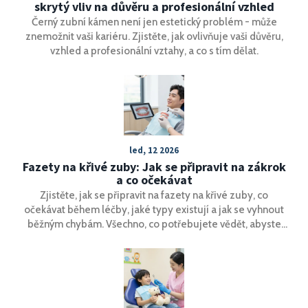
skrytý vliv na důvěru a profesionální vzhled
Černý zubní kámen není jen estetický problém - může
znemožnit vaši kariéru. Zjistěte, jak ovlivňuje vaši důvěru,
vzhled a profesionální vztahy, a co s tím dělat.
led, 12 2026
Fazety na křivé zuby: Jak se připravit na zákrok
a co očekávat
Zjistěte, jak se připravit na fazety na křivé zuby, co
očekávat během léčby, jaké typy existují a jak se vyhnout
běžným chybám. Všechno, co potřebujete vědět, abyste
udělali správnou volbu.