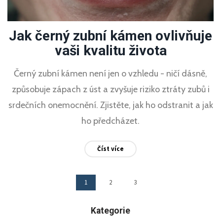
Jak černý zubní kámen ovlivňuje
vaši kvalitu života
Černý zubní kámen není jen o vzhledu - ničí dásně,
způsobuje zápach z úst a zvyšuje riziko ztráty zubů i
srdečních onemocnění. Zjistěte, jak ho odstranit a jak
ho předcházet.
Číst více
1
2
3
Kategorie