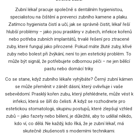
Zubní lékař pracuje společně s
dentálním hygienistou
,
specialistou na čištění a prevenci zubního kamene a plaku
.
Zatímco hygienista čistí a učí, jak se správně čistit, lékař řeší
hlubší problémy – jako jsou praskliny v zubech, infekce kořenů
nebo potřeba
zubních implantátů
,
trvalé řešení pro ztracené
zuby, které fungují jako přirozené
. Pokud máte žluté zuby, křivé
zuby nebo bolest při žvýkání, není to jen estetický problém. To
může být signál, že potřebujete odbornou péči – ne jen bělící
pastu nebo domácí triky.
Co se stane, když zubního lékaře vyhýbáte? Černý zubní kámen
se může přeměnit v zánět dásní, který ovlivňuje i vaše
sebevědomí. Prasklý kořen zubu, který přehlédnete, může vést k
infekci, která se šíří do čelisti. A když se rozhodnete pro
estetickou stomatologii
,
skupinu postupů, které zlepšují vzhled
zubů – jako fazety nebo bělení
, je důležité, aby to udělal někdo,
kdo ví, co dělá. Ne každý, kdo říká, že je zubní lékař, má
skutečně zkušenosti s moderními technikami.