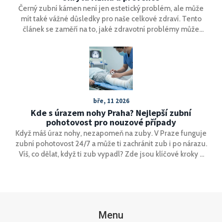
Černý zubní kámen není jen estetický problém, ale může
mít také vážné důsledky pro naše celkové zdraví. Tento
článek se zaměří na to, jaké zdravotní problémy může
způsobit, jak tomu můžeme předejít a jak se o své zuby
správně starat.
bře, 11 2026
Kde s úrazem nohy Praha? Nejlepší zubní
pohotovost pro nouzové případy
Když máš úraz nohy, nezapomeň na zuby. V Praze funguje
zubní pohotovost 24/7 a může ti zachránit zub i po nárazu.
Víš, co dělat, když ti zub vypadl? Zde jsou klíčové kroky a
kde najít pomoc hned.
Menu