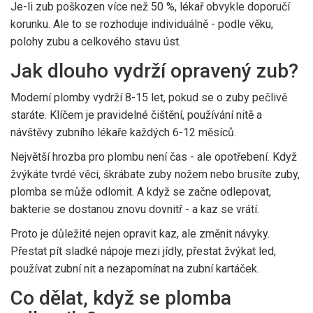
Je-li zub poškozen více než 50 %, lékař obvykle doporučí
korunku. Ale to se rozhoduje individuálně - podle věku,
polohy zubu a celkového stavu úst.
Jak dlouho vydrží opravený zub?
Moderní plomby vydrží 8-15 let, pokud se o zuby pečlivě
staráte. Klíčem je pravidelné čištění, používání nitě a
návštěvy zubního lékaře každých 6-12 měsíců.
Největší hrozba pro plombu není čas - ale opotřebení. Když
žvýkáte tvrdé věci, škrábate zuby nožem nebo brusíte zuby,
plomba se může odlomit. A když se začne odlepovat,
bakterie se dostanou znovu dovnitř - a kaz se vrátí.
Proto je důležité nejen opravit kaz, ale změnit návyky.
Přestat pít sladké nápoje mezi jídly, přestat žvýkat led,
používat zubní nit a nezapomínat na zubní kartáček.
Co dělat, když se plomba