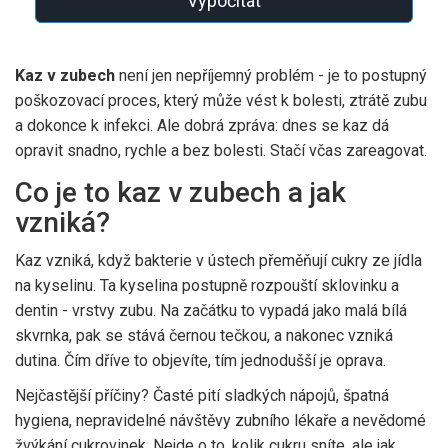
Vypočítat
Kaz v zubech
není jen nepříjemný problém - je to postupný
poškozovací proces, který může vést k bolesti, ztrátě zubu
a dokonce k infekci. Ale dobrá zpráva: dnes se kaz dá
opravit snadno, rychle a bez bolesti. Stačí včas zareagovat.
Co je to kaz v zubech a jak
vzniká?
Kaz vzniká, když bakterie v ústech přeměňují cukry ze jídla
na kyselinu. Ta kyselina postupně rozpouští sklovinku a
dentin - vrstvy zubu. Na začátku to vypadá jako malá bílá
skvrnka, pak se stává černou tečkou, a nakonec vzniká
dutina. Čím dříve to objevíte, tím jednodušší je oprava.
Nejčastější příčiny? Časté pití sladkých nápojů, špatná
hygiena, nepravidelné návštěvy zubního lékaře a nevědomé
žvýkání cukrovinek. Nejde o to, kolik cukru sníte, ale jak