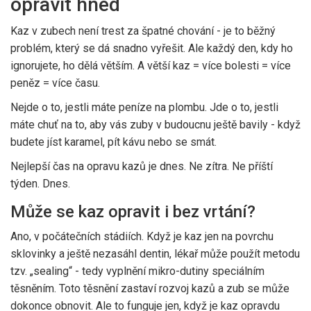
opravit hned
Kaz v zubech není trest za špatné chování - je to běžný
problém, který se dá snadno vyřešit. Ale každý den, kdy ho
ignorujete, ho dělá větším. A větší kaz = více bolesti = více
peněz = více času.
Nejde o to, jestli máte peníze na plombu. Jde o to, jestli
máte chuť na to, aby vás zuby v budoucnu ještě bavily - když
budete jíst karamel, pít kávu nebo se smát.
Nejlepší čas na opravu kazů je dnes. Ne zítra. Ne příští
týden. Dnes.
Může se kaz opravit i bez vrtání?
Ano, v počátečních stádiích. Když je kaz jen na povrchu
sklovinky a ještě nezasáhl dentin, lékař může použít metodu
tzv. „sealing“ - tedy vyplnění mikro-dutiny speciálním
těsněním. Toto těsnění zastaví rozvoj kazů a zub se může
dokonce obnovit. Ale to funguje jen, když je kaz opravdu