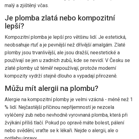
malý a zjištěný včas.
Je plomba zlatá nebo kompozitní
lepší?
Kompozitní plomba je lepší pro většinu lidí. Je estetická,
neobsahuje rtuť a je pevnější než dřívější amalgám. Zlaté
plomby jsou trvanlivější, ale jsou dražší, neestetické a
používají se jen u zadních zubů, kde se nevidí. V Česku se
zlaté plomby už téměř nepoužívají, protože moderní
kompozity vydrží stejně dlouho a vypadají přirozeně.
Můžu mít alergii na plombu?
Alergie na kompozitní plomby je velmi vzácná - méně než 1
% lidí. Nejčastější příčinou nepříjemností je nezcela
vyléčený zub nebo nevhodně vyrovnaná plomba, která při
žvýkání příliš tlačí. Pokud po opravě máte bolest, pálení
nebo svědění, vraťte se k lékaři. Nejde o alergii, ale o
potřebu úpravy.