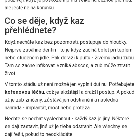
ale ještě ne na korunku.
Co se děje, když kaz
přehlédnete?
Když necháte kaz bez pozornosti, postupuje do hloubky.
Nejprve zasáhne dentin - to je když začíná bolet při teplém
nebo studeném jídle. Pak dorazí k pultu - živému jádru zubu.
Tam se začne infikovat, vzniká absces, a zub může ztratit
život.
V tomto stádiu už není možné jen vyplnit dutinu. Potřebujete
kořenovou léčbu
, což je složitější a dražší postup. A pokud
už je zub zničený, zůstává jen odstranění a následná
náhrada - implantát, most nebo protéza.
Nechte se nechat vyslechnout - každý kaz je jiný. Některé
se dají zastavit, jiné už je třeba odstranit. Ale všechny se
dají řešit, pokud to neodkládáte.