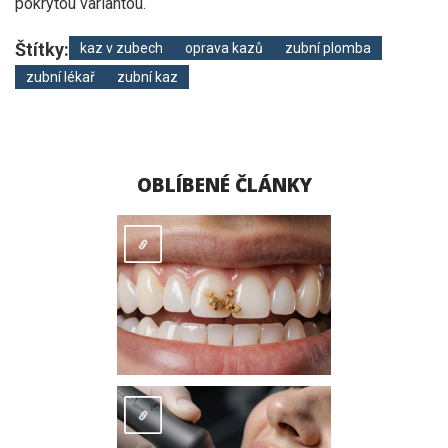
pokrytou variantou.
Štítky:
kaz v zubech
oprava kazů
zubní plomba
zubní lékař
zubní kaz
OBLÍBENÉ ČLÁNKY