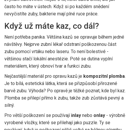
často ho máte v ústech. Když si po každém snědení
nevyčistíte zuby, bakterie mají plné ruce práce.
Když už máte kaz, co dál?
Není potřeba panika. Většina kazů se opravuje během jedné
návštěvy. Nejprve zubní lékař odstraní poškozenou část
zubu pomocí vrtáku nebo laseru. To není bolestivé -
většinou stačí lokální anestézie. Poté se dutina vyplní
materiálem, který obnoví tvar a funkci zubu.
Nejčastější materiál pro opravu kazů je
kompozitní plomba
.
Je to bílá, estetická látka, která se přizpůsobí přirozené
barvě zubu. Výhoda? Po opravě je těžké poznat, kde byl kaz.
Plomba se přilepí přímo k zubu, takže zub zůstává pevný a
silný.
Pro větší poškození se používají
inlay
nebo
onlay
- výrobně
vyrobené vložky, které se přilehají jako puzzle. Ty se
používají, když je poškození příliš velké na běžnou plombu,