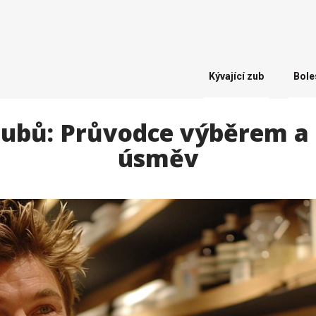
Kývající zub
Bole
 zubů: Průvodce výběrem a
úsměv