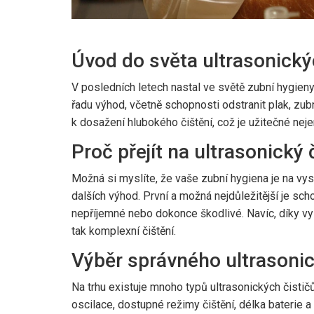
Úvod do světa ultrasonický
V posledních letech nastal ve světě zubní hygieny
řadu výhod, včetně schopnosti odstranit plak, zu
k dosažení hlubokého čištění, což je užitečné neje
Proč přejít na ultrasonický 
Možná si myslíte, že vaše zubní hygiena je na vyso
dalších výhod. První a možná nejdůležitější je sc
nepříjemné nebo dokonce škodlivé. Navíc, díky vy
tak komplexní čištění.
Výběr správného ultrasonic
Na trhu existuje mnoho typů ultrasonických čistič
oscilace, dostupné režimy čištění, délka baterie 