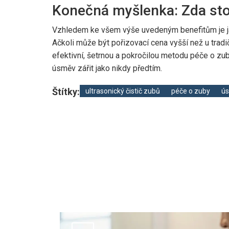
Konečná myšlenka: Zda stoj
Vzhledem ke všem výše uvedeným benefitům je jasn
Ačkoli může být pořizovací cena vyšší než u tradičn
efektivní, šetrnou a pokročilou metodu péče o zuby
úsměv zářit jako nikdy předtím.
Štítky:
ultrasonický čistič zubů
péče o zuby
ú