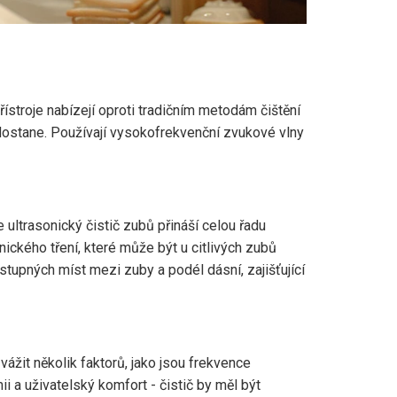
ístroje nabízejí oproti tradičním metodám čištění
dostane. Používají vysokofrekvenční zvukové vlny
 ultrasonický čistič zubů přináší celou řadu
ického tření, které může být u citlivých zubů
tupných míst mezi zuby a podél dásní, zajišťující
ážit několik faktorů, jako jsou frekvence
i a uživatelský komfort - čistič by měl být