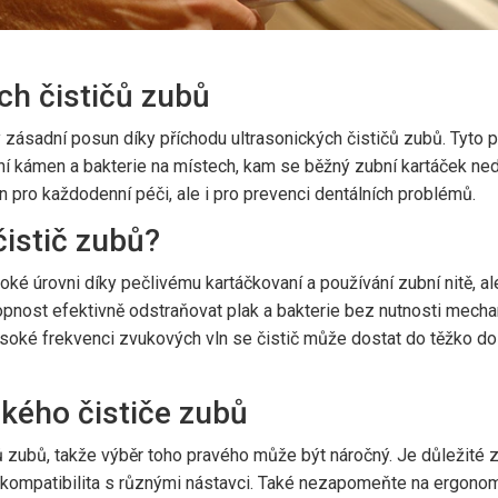
ch čističů zubů
 zásadní posun díky příchodu ultrasonických čističů zubů. Tyto př
bní kámen a bakterie na místech, kam se běžný zubní kartáček ne
n pro každodenní péči, ale i pro prevenci dentálních problémů.
čistič zubů?
ké úrovni díky pečlivému kartáčkovaní a používání zubní nitě, ale
hopnost efektivně odstraňovat plak a bakterie bez nutnosti mechan
soké frekvenci zvukových vln se čistič může dostat do těžko dos
kého čističe zubů
ů zubů, takže výběr toho pravého může být náročný. Je důležité zv
a kompatibilita s různými nástavci. Také nezapomeňte na ergonomi