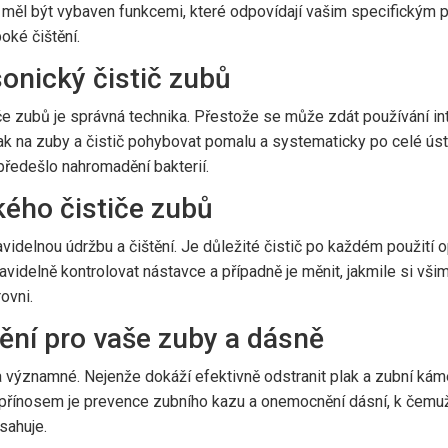
 měl být vybaven funkcemi, které odpovídají vašim specifickým po
oké čištění.
sonický čistič zubů
 zubů je správná technika. Přestože se může zdát používání intuiti
 tlak na zuby a čistič pohybovat pomalu a systematicky po celé úst
 předešlo nahromadění bakterií.
kého čističe zubů
ravidelnou údržbu a čištění. Je důležité čistič po každém použit
ravidelně kontrolovat nástavce a případně je měnit, jakmile si v
ovni.
tění pro vaše zuby a dásně
 významné. Nejenže dokáží efektivně odstranit plak a zubní kámen
přínosem je prevence zubního kazu a onemocnění dásní, k čemuž 
sahuje.