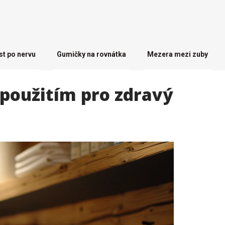
st po nervu
Gumičky na rovnátka
Mezera mezi zuby
 použitím pro zdravý