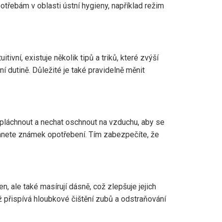
třebám v oblasti ústní hygieny, například režim
vní, existuje několik tipů a triků, které zvýší
ní dutině. Důležité je také pravidelně měnit
í opláchnout a nechat oschnout na vzduchu, aby se
šimnete známek opotřebení. Tím zabezpečíte, že
, ale také masírují dásně, což zlepšuje jejich
přispívá hloubkové čištění zubů a odstraňování