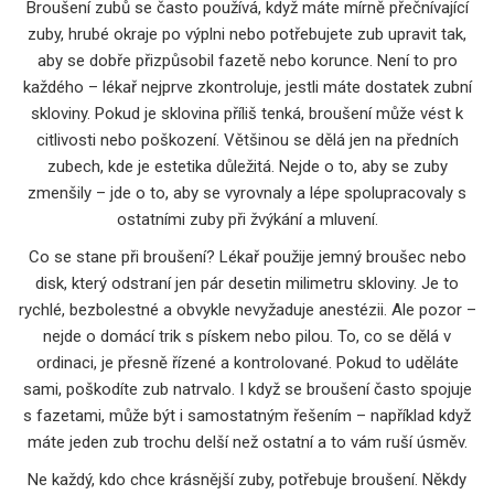
Broušení zubů se často používá, když máte mírně přečnívající
zuby, hrubé okraje po výplni nebo potřebujete zub upravit tak,
aby se dobře přizpůsobil fazetě nebo korunce. Není to pro
každého – lékař nejprve zkontroluje, jestli máte dostatek zubní
skloviny. Pokud je sklovina příliš tenká, broušení může vést k
citlivosti nebo poškození. Většinou se dělá jen na předních
zubech, kde je estetika důležitá. Nejde o to, aby se zuby
zmenšily – jde o to, aby se vyrovnaly a lépe spolupracovaly s
ostatními zuby při žvýkání a mluvení.
Co se stane při broušení? Lékař použije jemný broušec nebo
disk, který odstraní jen pár desetin milimetru skloviny. Je to
rychlé, bezbolestné a obvykle nevyžaduje anestézii. Ale pozor –
nejde o domácí trik s pískem nebo pilou. To, co se dělá v
ordinaci, je přesně řízené a kontrolované. Pokud to uděláte
sami, poškodíte zub natrvalo. I když se broušení často spojuje
s fazetami, může být i samostatným řešením – například když
máte jeden zub trochu delší než ostatní a to vám ruší úsměv.
Ne každý, kdo chce krásnější zuby, potřebuje broušení. Někdy