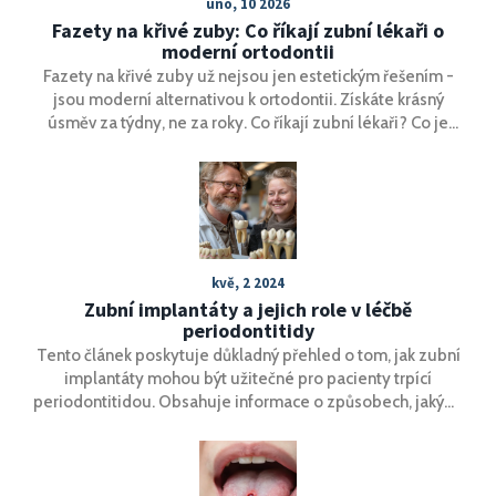
úno, 10 2026
Fazety na křivé zuby: Co říkají zubní lékaři o
moderní ortodontii
Fazety na křivé zuby už nejsou jen estetickým řešením -
jsou moderní alternativou k ortodontii. Získáte krásný
úsměv za týdny, ne za roky. Co říkají zubní lékaři? Co je
vhodné a co ne? Vše podle skutečných případů.
kvě, 2 2024
Zubní implantáty a jejich role v léčbě
periodontitidy
Tento článek poskytuje důkladný přehled o tom, jak zubní
implantáty mohou být užitečné pro pacienty trpící
periodontitidou. Obsahuje informace o způsobech, jakými
implantáty pomáhají zachovat zdraví zubů a dásní,
možných komplikacích a doporučení pro údržbu. Čtenáři
se dozví, jak předcházet ztrátě kostní hmoty a jak
implantáty mohou zlepšit kvalitu života.