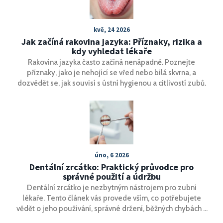
kvě, 24 2026
Jak začíná rakovina jazyka: Příznaky, rizika a
kdy vyhledat lékaře
Rakovina jazyka často začíná nenápadně. Poznejte
příznaky, jako je nehojící se vřed nebo bílá skvrna, a
dozvědět se, jak souvisí s ústní hygienou a citlivostí zubů.
úno, 6 2026
Dentální zrcátko: Praktický průvodce pro
správné použití a údržbu
Dentální zrcátko je nezbytným nástrojem pro zubní
lékaře. Tento článek vás provede vším, co potřebujete
vědět o jeho používání, správné držení, běžných chybách a
údržbě. Naučíte se, jak ho efektivně využít při prohlídkách.