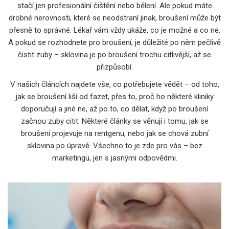
stačí jen profesionální čištění nebo bělení. Ale pokud máte
drobné nerovnosti, které se neodstraní jinak, broušení může být
přesně to správné. Lékař vám vždy ukáže, co je možné a co ne.
A pokud se rozhodnete pro broušení, je důležité po něm pečlivě
čistit zuby – sklovina je po broušení trochu citlivější, až se
přizpůsobí.
V našich článcích najdete vše, co potřebujete vědět – od toho,
jak se broušení liší od fazet, přes to, proč ho některé kliniky
doporučují a jiné ne, až po to, co dělat, když po broušení
začnou zuby citit. Některé články se věnují i tomu, jak se
broušení projevuje na rentgenu, nebo jak se chová zubní
sklovina po úpravě. Všechno to je zde pro vás – bez
marketingu, jen s jasnými odpovědmi.