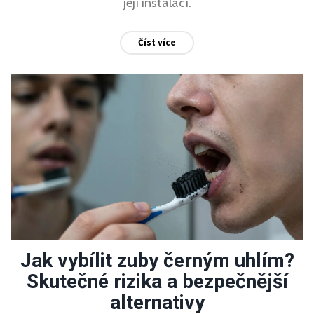
její instalací.
Číst více
Jak vybílit zuby černým uhlím?
Skutečné rizika a bezpečnější
alternativy