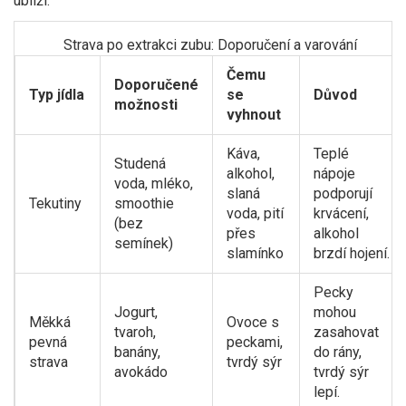
ublíží.
Strava po extrakci zubu: Doporučení a varování
Čemu
Doporučené
Typ jídla
se
Důvod
možnosti
vyhnout
Káva,
Teplé
Studená
alkohol,
nápoje
voda, mléko,
slaná
podporují
Tekutiny
smoothie
voda, pití
krvácení,
(bez
přes
alkohol
semínek)
slamínko
brzdí hojení.
Pecky
Jogurt,
mohou
Měkká
Ovoce s
tvaroh,
zasahovat
pevná
peckami,
banány,
do rány,
strava
tvrdý sýr
avokádo
tvrdý sýr
lepí.