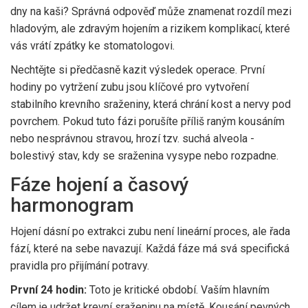
dny na kaši? Správná odpověď může znamenat rozdíl mezi
hladovým, ale zdravým hojením a rizikem komplikací, které
vás vrátí zpátky ke stomatologovi.
Nechtějte si předčasně kazit výsledek operace. První
hodiny po vytržení zubu jsou klíčové pro vytvoření
stabilního krevního sraženiny, která chrání kost a nervy pod
povrchem. Pokud tuto fázi porušíte příliš raným kousáním
nebo nesprávnou stravou, hrozí tzv. suchá alveola -
bolestivý stav, kdy se sraženina vysype nebo rozpadne.
Fáze hojení a časový
harmonogram
Hojení dásní po
extrakci zubu
není lineární proces, ale řada
fází, které na sebe navazují. Každá fáze má svá specifická
pravidla pro přijímání potravy.
První 24 hodin:
Toto je kritické období. Vaším hlavním
cílem je udržet krevní sraženinu na místě. Kousání pevných