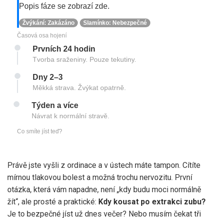
Popis fáze se zobrazí zde.
Žvýkání: Zakázáno
Slamínko: Nebezpečné
Časová osa hojení
Prvních 24 hodin
Tvorba sraženiny. Pouze tekutiny.
Dny 2–3
Měkká strava. Žvýkat opatrně.
Týden a více
Návrat k normální stravě.
Co smíte jíst teď?
Právě jste vyšli z ordinace a v ústech máte tampon. Cítíte
mírnou tlakovou bolest a možná trochu nervozitu. První
otázka, která vám napadne, není „kdy budu moci normálně
žít“, ale prosté a praktické:
Kdy kousat po extrakci zubu?
Je to bezpečné jíst už dnes večer? Nebo musím čekat tři