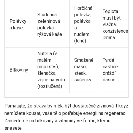
Horčičná
Teplota
Studenná
polévka,
musí být
Polévky
zeleninová
polévka
vlažná,
a kaše
polévka,
s
konzistence
rýžová kaše
nudlemi
jemná.
(tuhé)
Nutella (v
malém
Smažené
Tvrdé
množství),
maso,
částice
Bílkoviny
šlehačka,
steak,
dráždí
vejce natvrdo
sušenky
dásně.
(roztlučená)
Pamatujte, že strava by měla být dostatečně živinová. I když
nemůžete kousat, vaše tělo potřebuje energii na regeneraci.
Zaměřte se na bílkoviny a vitamíny ve formě, kterou
snesete.