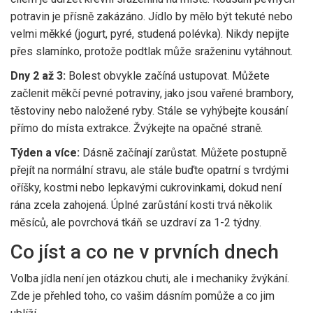
potravin je přísně zakázáno. Jídlo by mělo být tekuté nebo
velmi měkké (jogurt, pyré, studená polévka). Nikdy nepijte
přes slamínko, protože podtlak může sraženinu vytáhnout.
Dny 2 až 3:
Bolest obvykle začíná ustupovat. Můžete
začlenit měkčí pevné potraviny, jako jsou vařené brambory,
těstoviny nebo naložené ryby. Stále se vyhýbejte kousání
přímo do místa extrakce. Žvýkejte na opačné straně.
Týden a více:
Dásně začínají zarůstat. Můžete postupně
přejít na normální stravu, ale stále buďte opatrní s tvrdými
oříšky, kostmi nebo lepkavými cukrovinkami, dokud není
rána zcela zahojená. Úplné zarůstání kosti trvá několik
měsíců, ale povrchová tkáň se uzdraví za 1-2 týdny.
Co jíst a co ne v prvních dnech
Volba jídla není jen otázkou chuti, ale i mechaniky žvýkání.
Zde je přehled toho, co vašim dásním pomůže a co jim