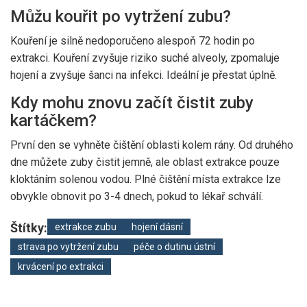
Můžu kouřit po vytržení zubu?
Kouření je silně nedoporučeno alespoň 72 hodin po
extrakci. Kouření zvyšuje riziko suché alveoly, zpomaluje
hojení a zvyšuje šanci na infekci. Ideální je přestat úplně.
Kdy mohu znovu začít čistit zuby
kartáčkem?
První den se vyhněte čištění oblasti kolem rány. Od druhého
dne můžete zuby čistit jemně, ale oblast extrakce pouze
kloktáním solenou vodou. Plné čištění místa extrakce lze
obvykle obnovit po 3-4 dnech, pokud to lékař schválí.
Štítky:
extrakce zubu
hojení dásní
strava po vytržení zubu
péče o dutinu ústní
krvácení po extrakci