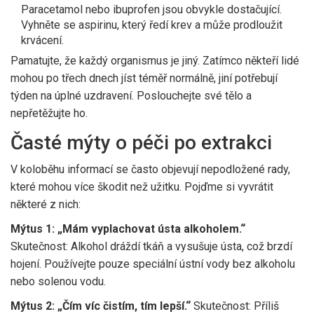
Paracetamol nebo ibuprofen jsou obvykle dostačující.
Vyhněte se aspirinu, který ředí krev a může prodloužit
krvácení.
Pamatujte, že každý organismus je jiný. Zatímco někteří lidé
mohou po třech dnech jíst téměř normálně, jiní potřebují
týden na úplné uzdravení. Poslouchejte své tělo a
nepřetěžujte ho.
Časté mýty o péči po extrakci
V koloběhu informací se často objevují nepodložené rady,
které mohou více škodit než užitku. Pojďme si vyvrátit
některé z nich:
Mýtus 1: „Mám vyplachovat ústa alkoholem.“
Skutečnost: Alkohol dráždí tkáň a vysušuje ústa, což brzdí
hojení. Používejte pouze speciální ústní vody bez alkoholu
nebo solenou vodu.
Mýtus 2: „Čím víc čistím, tím lepší.“
Skutečnost: Příliš