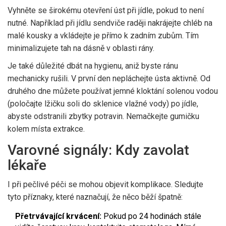
Vyhněte se širokému otevření úst při jídle, pokud to není
nutné. Například při jídlu sendviče raději nakrájejte chléb na
malé kousky a vkládejte je přímo k zadním zubům. Tím
minimalizujete tah na dásně v oblasti rány.
Je také důležité dbát na hygienu, aniž byste ránu
mechanicky rušili. V první den nepláchejte ústa aktivně. Od
druhého dne můžete používat jemné kloktání solenou vodou
(poločajte lžičku soli do sklenice vlažné vody) po jídle,
abyste odstranili zbytky potravin. Nemačkejte gumičku
kolem místa extrakce.
Varovné signály: Kdy zavolat
lékaře
I při pečlivé péči se mohou objevit komplikace. Sledujte
tyto příznaky, které naznačují, že něco běží špatně:
Přetrvávající krvácení:
Pokud po 24 hodinách stále