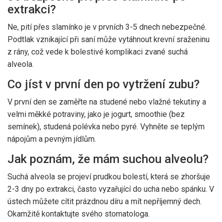
extrakci?
Ne, pití přes slamínko je v prvních 3-5 dnech nebezpečné.
Podtlak vznikající při saní může vytáhnout krevní sraženinu
z rány, což vede k bolestivé komplikaci zvané suchá
alveola.
Co jíst v první den po vytržení zubu?
V první den se zaměřte na studené nebo vlažné tekutiny a
velmi měkké potraviny, jako je jogurt, smoothie (bez
semínek), studená polévka nebo pyré. Vyhněte se teplým
nápojům a pevným jídlům.
Jak poznám, že mám suchou alveolu?
Suchá alveola se projeví prudkou bolestí, která se zhoršuje
2-3 dny po extrakci, často vyzařující do ucha nebo spánku. V
ústech můžete cítit prázdnou díru a mít nepříjemný dech.
Okamžitě kontaktujte svého stomatologa.