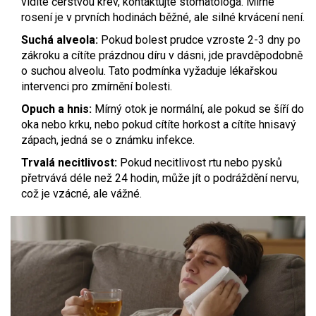
vidíte čerstvou krev, kontaktujte stomatologa. Mírné
rosení je v prvních hodinách běžné, ale silné krvácení není.
Suchá alveola:
Pokud bolest prudce vzroste 2-3 dny po
zákroku a cítíte prázdnou díru v dásni, jde pravděpodobně
o suchou alveolu. Tato podmínka vyžaduje lékařskou
intervenci pro zmírnění bolesti.
Opuch a hnis:
Mírný otok je normální, ale pokud se šíří do
oka nebo krku, nebo pokud cítíte horkost a cítíte hnisavý
zápach, jedná se o známku infekce.
Trvalá necitlivost:
Pokud necitlivost rtu nebo pysků
přetrvává déle než 24 hodin, může jít o podráždění nervu,
což je vzácné, ale vážné.