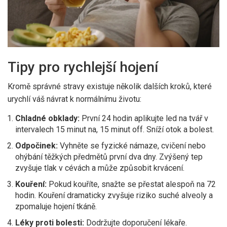
Tipy pro rychlejší hojení
Kromě správné stravy existuje několik dalších kroků, které
urychlí váš návrat k normálnímu životu:
Chladné obklady:
První 24 hodin aplikujte led na tvář v
intervalech 15 minut na, 15 minut off. Sníží otok a bolest.
Odpočinek:
Vyhněte se fyzické námaze, cvičení nebo
ohýbání těžkých předmětů první dva dny. Zvýšený tep
zvyšuje tlak v cévách a může způsobit krvácení.
Kouření:
Pokud kouříte, snažte se přestat alespoň na 72
hodin. Kouření dramaticky zvyšuje riziko suché alveoly a
zpomaluje hojení tkáně.
Léky proti bolesti:
Dodržujte doporučení lékaře.