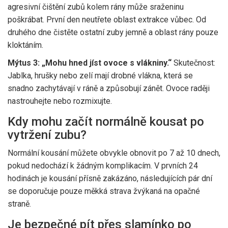
agresivní čištění zubů kolem rány může sraženinu
poškrábat. První den neutřete oblast extrakce vůbec. Od
druhého dne čistěte ostatní zuby jemně a oblast rány pouze
kloktáním.
Mýtus 3: „Mohu hned jíst ovoce s vlákniny.“
Skutečnost:
Jablka, hrušky nebo zelí mají drobné vlákna, která se
snadno zachytávají v ráně a způsobují zánět. Ovoce raději
nastrouhejte nebo rozmixujte.
Kdy mohu začít normálně kousat po
vytržení zubu?
Normální kousání můžete obvykle obnovit po 7 až 10 dnech,
pokud nedochází k žádným komplikacím. V prvních 24
hodinách je kousání přísně zakázáno, následujících pár dní
se doporučuje pouze měkká strava žvýkaná na opačné
straně.
Je bezpečné pít přes slamínko po