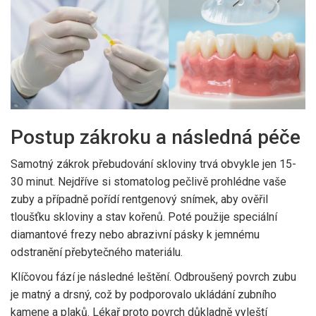
Postup zákroku a následná péče
Samotný zákrok přebudování skloviny trvá obvykle jen 15-
30 minut. Nejdříve si stomatolog pečlivě prohlédne vaše
zuby a případně pořídí rentgenový snímek, aby ověřil
tloušťku skloviny a stav kořenů. Poté použije speciální
diamantové frezy nebo abrazivní pásky k jemnému
odstranění přebytečného materiálu.
Klíčovou fází je následné leštění. Odbroušený povrch zubu
je matný a drsný, což by podporovalo ukládání zubního
kamene a plaků. Lékař proto povrch důkladně vyleští