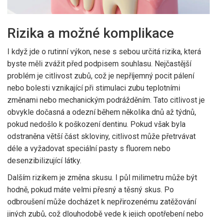
Rizika a možné komplikace
I když jde o rutinní výkon, nese s sebou určitá rizika, která
byste měli zvážit před podpisem souhlasu. Nejčastější
problém je
citlivost zubů
, což je
nepříjemný pocit pálení
nebo bolesti vznikající při stimulaci zubu teplotními
změnami nebo mechanickým podrážděním
.
Tato citlivost je
obvykle dočasná a odezní během několika dnů až týdnů,
pokud nedošlo k poškození dentinu. Pokud však byla
odstraněna větší část skloviny, citlivost může přetrvávat
déle a vyžadovat speciální pasty s fluorem nebo
desenzibilizující látky.
Dalším rizikem je změna skusu. I půl milimetru může být
hodně, pokud máte velmi přesný a těsný skus. Po
odbroušení může docházet k nepřirozenému zatěžování
jiných zubů, což dlouhodobě vede k jejich opotřebení nebo