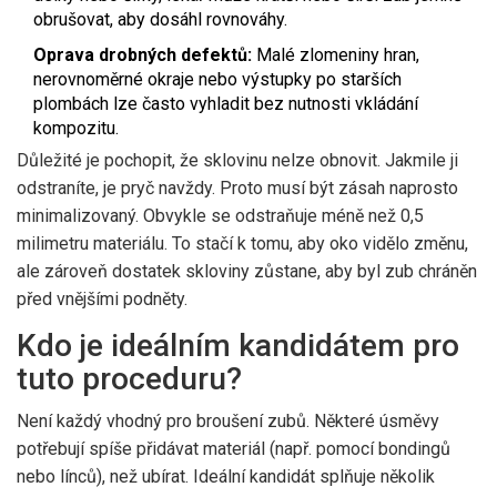
obrušovat, aby dosáhl rovnováhy.
Oprava drobných defektů:
Malé zlomeniny hran,
nerovnoměrné okraje nebo výstupky po starších
plombách lze často vyhladit bez nutnosti vkládání
kompozitu.
Důležité je pochopit, že sklovinu nelze obnovit. Jakmile ji
odstraníte, je pryč navždy. Proto musí být zásah naprosto
minimalizovaný. Obvykle se odstraňuje méně než 0,5
milimetru materiálu. To stačí k tomu, aby oko vidělo změnu,
ale zároveň dostatek skloviny zůstane, aby byl zub chráněn
před vnějšími podněty.
Kdo je ideálním kandidátem pro
tuto proceduru?
Není každý vhodný pro broušení zubů. Některé úsměvy
potřebují spíše přidávat materiál (např. pomocí bondingů
nebo línců), než ubírat. Ideální kandidát splňuje několik