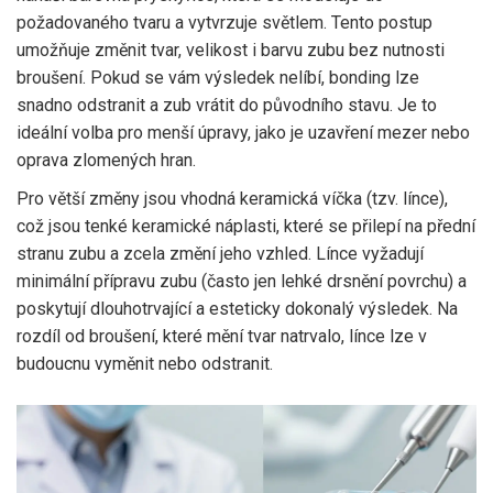
požadovaného tvaru a vytvrzuje světlem
.
Tento postup
umožňuje změnit tvar, velikost i barvu zubu bez nutnosti
broušení. Pokud se vám výsledek nelíbí, bonding lze
snadno odstranit a zub vrátit do původního stavu. Je to
ideální volba pro menší úpravy, jako je uzavření mezer nebo
oprava zlomených hran.
Pro větší změny jsou vhodná
keramická víčka
(tzv.
línce
),
což jsou
tenké keramické náplasti, které se přilepí na přední
stranu zubu a zcela změní jeho vzhled
.
Línce vyžadují
minimální přípravu zubu (často jen lehké drsnění povrchu) a
poskytují dlouhotrvající a esteticky dokonalý výsledek. Na
rozdíl od broušení, které mění tvar natrvalo, línce lze v
budoucnu vyměnit nebo odstranit.