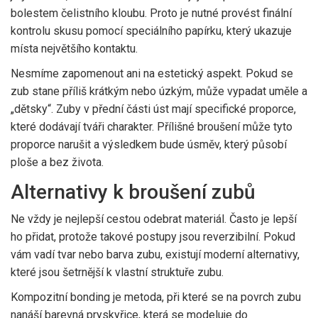
bolestem čelistního kloubu. Proto je nutné provést finální
kontrolu skusu pomocí speciálního papírku, který ukazuje
místa největšího kontaktu.
Nesmíme zapomenout ani na estetický aspekt. Pokud se
zub stane příliš krátkým nebo úzkým, může vypadat uměle a
„dětsky“. Zuby v přední části úst mají specifické proporce,
které dodávají tváři charakter. Přílišné broušení může tyto
proporce narušit a výsledkem bude úsměv, který působí
ploše a bez života.
Alternativy k broušení zubů
Ne vždy je nejlepší cestou odebrat materiál. Často je lepší
ho přidat, protože takové postupy jsou reverzibilní. Pokud
vám vadí tvar nebo barva zubu, existují moderní alternativy,
které jsou šetrnější k vlastní struktuře zubu.
Kompozitní bonding
je
metoda, při které se na povrch zubu
nanáší barevná pryskyřice, která se modeluje do