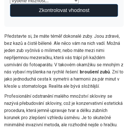
Zkontrolovat vhodnost
Představte si, že máte téměř dokonalé zuby. Jsou zdravé,
bez kazů a čistě bělené. Ale něco vám na nich vadí. Možná
jeden zub vyčnívá o milimetr, nebo máte mezi nimi
nepříjemnou mezeračku, která vás trápí při každém
usmívání do fotoaparátu. V takovém okamžiku se mnohým z
nás vybaví myšlenka na rychlé řešení:
broušení zubů
. Zní to
jako jednoduchá cesta k symetrii a harmonii za pár minut v
křesle u stomatologa. Realita ale bývá složitější.
Profesionální odstranění malého množství skloviny se
nazývá
přebudování skloviny
, což je
konzervativní estetická
procedura, která jemně upravuje tvar a délku zubních
korunek pro zlepšení vzhledu úsměvu
.
Je to skutečně
minimálně invazivní metoda, ale rozhodně nejde o hračku.