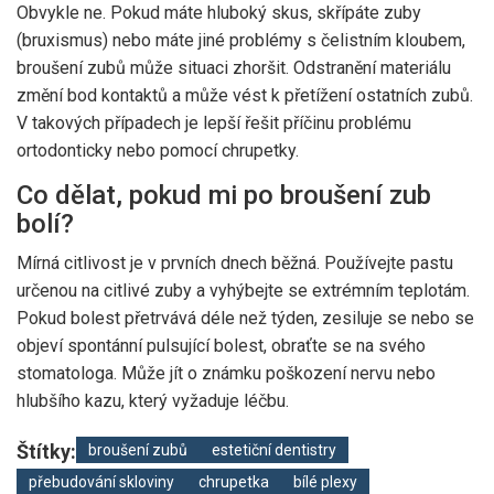
Obvykle ne. Pokud máte hluboký skus, skřípáte zuby
(bruxismus) nebo máte jiné problémy s čelistním kloubem,
broušení zubů může situaci zhoršit. Odstranění materiálu
změní bod kontaktů a může vést k přetížení ostatních zubů.
V takových případech je lepší řešit příčinu problému
ortodonticky nebo pomocí chrupetky.
Co dělat, pokud mi po broušení zub
bolí?
Mírná citlivost je v prvních dnech běžná. Používejte pastu
určenou na citlivé zuby a vyhýbejte se extrémním teplotám.
Pokud bolest přetrvává déle než týden, zesiluje se nebo se
objeví spontánní pulsující bolest, obraťte se na svého
stomatologa. Může jít o známku poškození nervu nebo
hlubšího kazu, který vyžaduje léčbu.
Štítky:
broušení zubů
estetiční dentistry
přebudování skloviny
chrupetka
bílé plexy