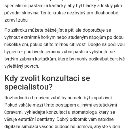
speciálními pastami a kartáčky, aby byl hladký a lesklý jako
původní sklovina. Tento krok je nezbytný pro dlouhodobé
zdraví zubu.
Po zákroku můžete běžně jíst a pít, ale doporučuje se
vyhnout extrémně horkým nebo studeným nápojům po dobu
několika dní, pokud cítíte mírnou citlivost. Dbejte na pečlivou
hygienu - používejte jemnou zubní pastu a vyhýbejte se
tvrdým zubním kartáčkům, které by mohly poškrábat čerstvě
vyleštěný povrch.
Kdy zvolit konzultaci se
specialistou?
Rozhodnutí o broušení zubů by nemelo být impulzivní.
Pokud váháte mezi tímto postupem a jinými estetickými
úpravami, vyhledejte konzultaci u stomatologa, který se
věnuje estetiční dentistry. Dobrý odborník vám nabídne
digitální simulaci vašeho budoucího úsměvu, abyste viděli