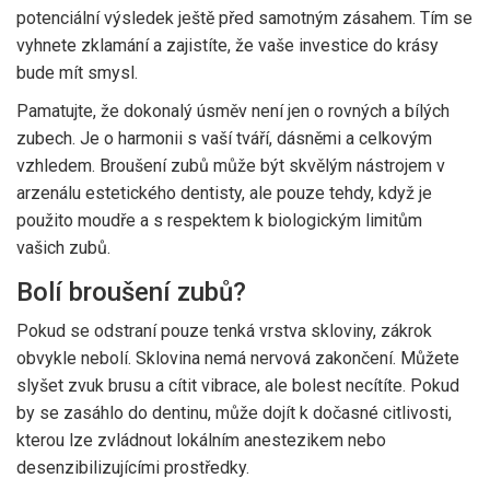
potenciální výsledek ještě před samotným zásahem. Tím se
vyhnete zklamání a zajistíte, že vaše investice do krásy
bude mít smysl.
Pamatujte, že dokonalý úsměv není jen o rovných a bílých
zubech. Je o harmonii s vaší tváří, dásněmi a celkovým
vzhledem. Broušení zubů může být skvělým nástrojem v
arzenálu estetického dentisty, ale pouze tehdy, když je
použito moudře a s respektem k biologickým limitům
vašich zubů.
Bolí broušení zubů?
Pokud se odstraní pouze tenká vrstva skloviny, zákrok
obvykle nebolí. Sklovina nemá nervová zakončení. Můžete
slyšet zvuk brusu a cítit vibrace, ale bolest necítíte. Pokud
by se zasáhlo do dentinu, může dojít k dočasné citlivosti,
kterou lze zvládnout lokálním anestezikem nebo
desenzibilizujícími prostředky.