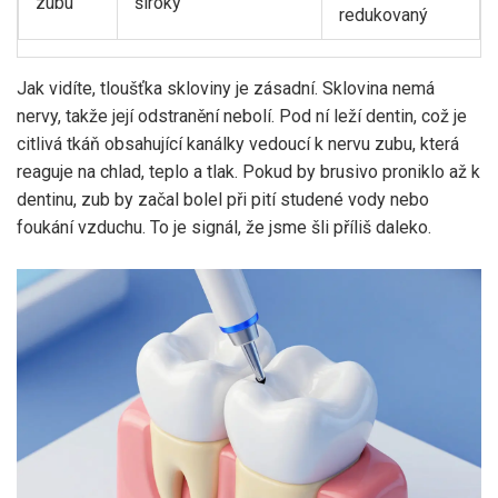
zubu
široký
redukovaný
Jak vidíte, tloušťka skloviny je zásadní. Sklovina nemá
nervy, takže její odstranění nebolí. Pod ní leží
dentin
, což je
citlivá tkáň obsahující kanálky vedoucí k nervu zubu, která
reaguje na chlad, teplo a tlak
.
Pokud by brusivo proniklo až k
dentinu, zub by začal bolel při pití studené vody nebo
foukání vzduchu. To je signál, že jsme šli příliš daleko.