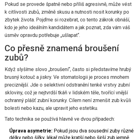
Pokud se provede špatně nebo příliš agresivně, může vést
k citlivosti zubů, změně skusu a nutnosti nosit korunky po
zbytek života. Pojďme si rozebrat, co tento zákrok obnáší,
kdo je jeho ideálním kandidátem a jak poznat, zda vám váš
úsměv opravdu potřebuje „ušlapat“.
Co přesně znamená broušení
zubů?
Když slyšíme slovo „broušení“, často si představíme hrubý
brusný kotouč a jiskry. Ve stomatologii je proces mnohem
preciznější. Jde o selektivní odstranění tenké vrstvy
zubní
skloviny
, což je
nejtvrdší tkáň v lidském těle, tvořící vnější
ochranný plášť zubní korunky
.
Cílem není zmenšit zub kvůli
bolesti nebo kazu, ale upravit jeho estetiku.
Tato technika se používá hlavně ve dvou případech:
Úprava asymetrie:
Pokud jsou dva sousední zuby různé
délky nebo šířky, lékař může kratší nebo širší zub jemně