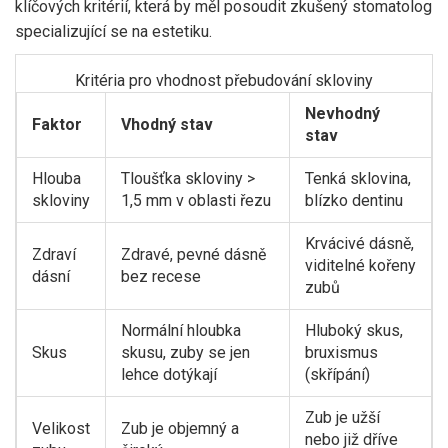
klíčových kritérií, která by měl posoudit zkušený stomatolog
specializující se na estetiku.
Kritéria pro vhodnost přebudování skloviny
Nevhodný
Faktor
Vhodný stav
stav
Hlouba
Tloušťka skloviny >
Tenká sklovina,
skloviny
1,5 mm v oblasti řezu
blízko dentinu
Krvácivé dásně,
Zdraví
Zdravé, pevné dásně
viditelné kořeny
dásní
bez recese
zubů
Normální hloubka
Hluboký skus,
Skus
skusu, zuby se jen
bruxismus
lehce dotýkají
(skřípání)
Zub je užší
Velikost
Zub je objemný a
nebo již dříve