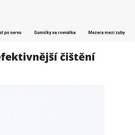
st po nervu
Gumičky na rovnátka
Mezera mezi zuby
fektivnější čištění