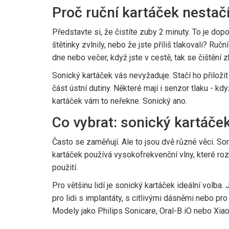
Proč ruční kartáček nestač
Představte si, že čistíte zuby 2 minuty. To je dop
štětinky zvlnily, nebo že jste příliš tlakovali? Ručn
dne nebo večer, když jste v cestě, tak se čištění 
Sonický kartáček vás nevyžaduje. Stačí ho přiloži
část ústní dutiny. Některé mají i senzor tlaku - kdy
kartáček vám to neřekne. Sonický ano.
Co vybrat: sonický kartáče
Často se zaměňují. Ale to jsou dvě různé věci. Son
kartáček používá vysokofrekvenční vlny, které roz
použití.
Pro většinu lidí je sonický kartáček ideální volba
pro lidi s implantáty, s citlivými dásněmi nebo pro
Modely jako Philips Sonicare, Oral-B iO nebo Xia