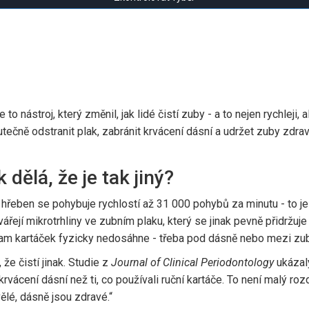
 to nástroj, který změnil, jak lidé čistí zuby - a to nejen rychleji, 
tečně odstranit plak, zabránit krvácení dásní a udržet zuby zdrav
dělá, že je tak jiný?
 hřeben se pohybuje rychlostí až 31 000 pohybů za minutu - to je
řejí mikrotrhliny ve zubním plaku, který se jinak pevně přidržuje 
t, kam kartáček fyzicky nedosáhne - třeba pod dásně nebo mezi zu
 že čistí jinak. Studie z
Journal of Clinical Periodontology
ukázaly
cení dásní než ti, co používali ruční kartáče. To není malý rozdíl
ělé, dásně jsou zdravé.“