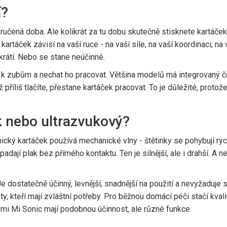
í?
oručená doba. Ale kolikrát za tu dobu skutečně stisknete kartáček
í kartáček závisí na vaší ruce - na vaší síle, na vaší koordinaci, na
zkrátí. Nebo se stane neúčinné.
t k zubům a nechat ho pracovat. Většina modelů má integrovaný č
ž příliš tlačíte, přestane kartáček pracovat. To je důležité, proto
k nebo ultrazvukový?
ický kartáček používá mechanické vlny - štětinky se pohybují ryc
padají plak bez přímého kontaktu. Ten je silnější, ale i drahší. 
. Je dostatečně účinný, levnější, snadnější na použití a nevyžaduj
 ty, kteří mají zvláštní potřeby. Pro běžnou domácí péči stačí kval
omi Mi Sonic mají podobnou účinnost, ale různé funkce.