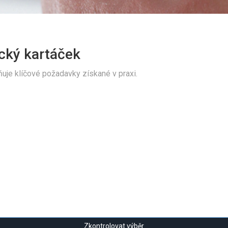
ický kartáček
ňuje klíčové požadavky získané v praxi.
Zkontrolovat výběr