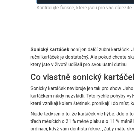
Kontrolujte funkce, které jsou pro vás důležité.
Sonický kartáček
není jen další zubní kartáček. Je
ruční kartáček je dostatečný. Ale pokud chcete sku
který jste v životě udělali pro svou ústní dutinu.
Co vlastně sonický kartáček 
Sonický kartáček nevibruje jen tak pro show. Jeho
kartáčkem nikdy nezvládli. Tyto rychlé pohyby vytvá
které vznikají kolem štětinek, pronikají i do mís
Nejde tedy jen o to, že kartáček víc hýbe. Jde o to,
třech měsících o 21 % méně plaku a o 11 % méně krvá
ordinaci, když vám dentista řekne: „Zuby máte skv