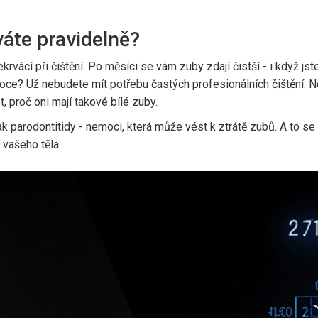
váte pravidelně?
rvácí při čištění. Po měsíci se vám zuby zdají čistší - i když js
roce? Už nebudete mít potřebu častých profesionálních čištění. 
, proč oni mají takové bílé zuby.
ak parodontitidy - nemoci, která může vést k ztrátě zubů. A to se 
 vašeho těla.