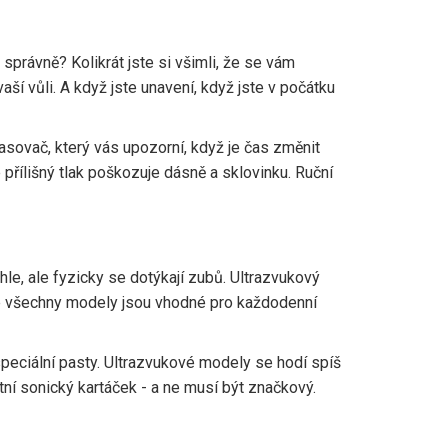
 správně? Kolikrát jste si všimli, že se vám
 vaší vůli. A když jste unavení, když jste v počátku
asovač, který vás upozorní, když je čas změnit
že přílišný tlak poškozuje dásně a sklovinku. Ruční
hle, ale fyzicky se dotýkají zubů. Ultrazvukový
A ne všechny modely jsou vhodné pro každodenní
e speciální pasty. Ultrazvukové modely se hodí spíš
itní sonický kartáček - a ne musí být značkový.