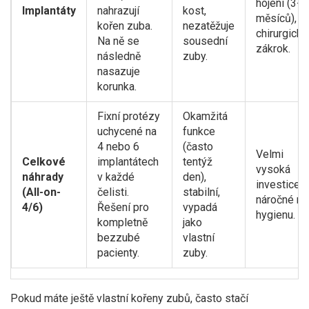
hojení (3-6
Implantáty
nahrazují
kost,
měsíců),
kořen zuba.
nezatěžuje
chirurgický
Na ně se
sousední
zákrok.
následně
zuby.
nasazuje
korunka.
Fixní protézy
Okamžitá
uchycené na
funkce
4 nebo 6
(často
Velmi
Celkové
implantátech
tentýž
vysoká
náhrady
v každé
den),
investice,
(All-on-
čelisti.
stabilní,
náročné na
4/6)
Řešení pro
vypadá
hygienu.
kompletně
jako
bezzubé
vlastní
pacienty.
zuby.
Pokud máte ještě vlastní kořeny zubů, často stačí