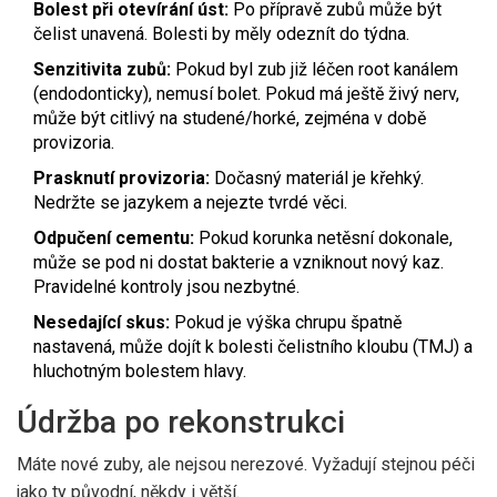
Bolest při otevírání úst:
Po přípravě zubů může být
čelist unavená. Bolesti by měly odeznít do týdna.
Senzitivita zubů:
Pokud byl zub již léčen root kanálem
(endodonticky), nemusí bolet. Pokud má ještě živý nerv,
může být citlivý na studené/horké, zejména v době
provizoria.
Prasknutí provizoria:
Dočasný materiál je křehký.
Nedržte se jazykem a nejezte tvrdé věci.
Odpučení cementu:
Pokud korunka netěsní dokonale,
může se pod ni dostat bakterie a vzniknout nový kaz.
Pravidelné kontroly jsou nezbytné.
Nesedající skus:
Pokud je výška chrupu špatně
nastavená, může dojít k bolesti čelistního kloubu (TMJ) a
hluchotným bolestem hlavy.
Údržba po rekonstrukci
Máte nové zuby, ale nejsou nerezové. Vyžadují stejnou péči
jako ty původní, někdy i větší.