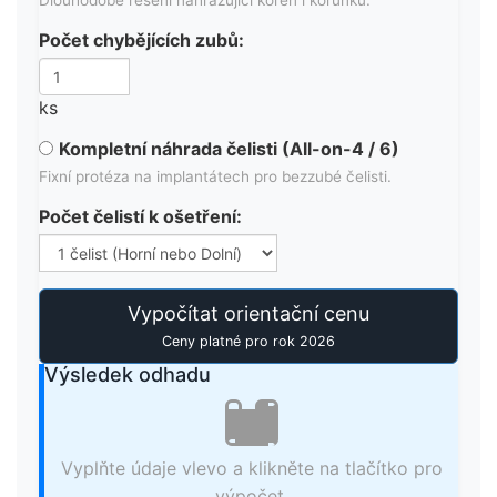
Dlouhodobé řešení nahrazující kořen i korunku.
Počet chybějících zubů:
ks
Kompletní náhrada čelisti (All-on-4 / 6)
Fixní protéza na implantátech pro bezzubé čelisti.
Počet čelistí k ošetření:
Vypočítat orientační cenu
Ceny platné pro rok 2026
Výsledek odhadu
Vyplňte údaje vlevo a klikněte na tlačítko pro
výpočet.