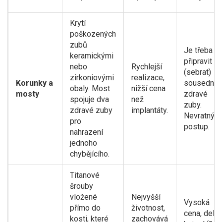
Krytí
poškozených
zubů
Je třeba
keramickými
připravit
nebo
Rychlejší
(sebrat)
zirkoniovými
realizace,
Korunky a
sousední
obaly. Most
nižší cena
mosty
zdravé
spojuje dva
než
zuby.
zdravé zuby
implantáty.
Nevratný
pro
postup.
nahrazení
jednoho
chybějícího.
Titanové
šrouby
vložené
Nejvyšší
Vysoká
přímo do
životnost,
cena, delší
kosti, které
zachovává