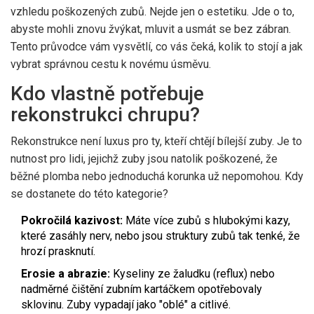
vzhledu poškozených zubů
.
Nejde jen o estetiku. Jde o to,
abyste mohli znovu žvýkat, mluvit a usmát se bez zábran.
Tento průvodce vám vysvětlí, co vás čeká, kolik to stojí a jak
vybrat správnou cestu k novému úsměvu.
Kdo vlastně potřebuje
rekonstrukci chrupu?
Rekonstrukce není luxus pro ty, kteří chtějí bílejší zuby. Je to
nutnost pro lidi, jejichž zuby jsou natolik poškozené, že
běžné plomba nebo jednoduchá korunka už nepomohou. Kdy
se dostanete do této kategorie?
Pokročilá kazivost:
Máte více zubů s hlubokými kazy,
které zasáhly nerv, nebo jsou struktury zubů tak tenké, že
hrozí prasknutí.
Erosie a abrazie:
Kyseliny ze žaludku (reflux) nebo
nadměrné čištění zubním kartáčkem opotřebovaly
sklovinu. Zuby vypadají jako "oblé" a citlivé.