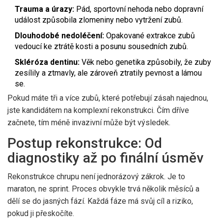
Trauma a úrazy:
Pád, sportovní nehoda nebo dopravní
událost způsobila zlomeniny nebo vytržení zubů.
Dlouhodobé nedoléčení:
Opakované extrakce zubů
vedoucí ke ztrátě kosti a posunu sousedních zubů.
Skléróza dentinu:
Věk nebo genetika způsobily, že zuby
zesílily a ztmavly, ale zároveň ztratily pevnost a lámou
se.
Pokud máte tři a více zubů, které potřebují zásah najednou,
jste kandidátem na komplexní rekonstrukci. Čím dříve
začnete, tím méně invazivní může být výsledek.
Postup rekonstrukce: Od
diagnostiky až po finální úsměv
Rekonstrukce chrupu není jednorázový zákrok. Je to
maraton, ne sprint. Proces obvykle trvá několik měsíců a
dělí se do jasných fází. Každá fáze má svůj cíl a riziko,
pokud ji přeskočíte.