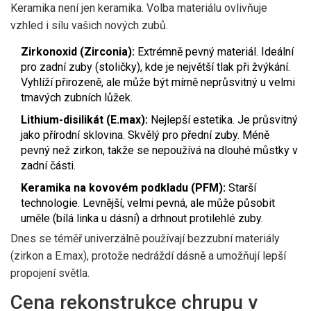
Keramika není jen keramika. Volba materiálu ovlivňuje
vzhled i sílu vašich nových zubů.
Zirkonoxid (Zirconia):
Extrémně pevný materiál. Ideální
pro zadní zuby (stoličky), kde je největší tlak při žvýkání.
Vyhlíží přirozeně, ale může být mírně neprůsvitný u velmi
tmavých zubních lůžek.
Lithium-disilikát (E.max):
Nejlepší estetika. Je průsvitný
jako přírodní sklovina. Skvělý pro přední zuby. Méně
pevný než zirkon, takže se nepoužívá na dlouhé můstky v
zadní části.
Keramika na kovovém podkladu (PFM):
Starší
technologie. Levnější, velmi pevná, ale může působit
uměle (bílá linka u dásní) a drhnout protilehlé zuby.
Dnes se téměř univerzálně používají bezzubní materiály
(zirkon a E.max), protože nedráždí dásně a umožňují lepší
propojení světla.
Cena rekonstrukce chrupu v