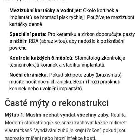
Mezizubní kartáčky a vodní jet:
Okolo korunek a
implantátů se hromadí plak rychleji. Používejte mezizubní
kartáčky denně.
Speciální pasta:
Pro keramiku a zirkon doporučujte pasty
s nižším RDA (abrazivitou), aby nedošlo k poškrábání
povrchu.
Kontrola každých 6 měsíců:
Stomatolog zkontroluje
těsnění okrajů korunek a stabilitu implantátů.
Noční chránička:
Pokud skřípete zuby (bruxismus),
musíte nosit noční chráničku. Bez ní hrozí prasknutí
korunek nebo uvolnění implantátů.
Časté mýty o rekonstrukci
Mýtus 1: Musím nechat vyndat všechny zuby.
Realita:
Moderní stomatologie se snaží zachovat každé milimetr
vlastní tkáně. Vyndávání zubů je krajní řešení, pokud jsou
naprosto zničeni nebo hrozí infekce kosti.