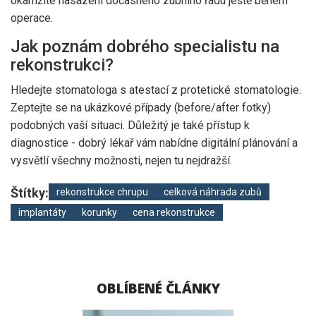
okamžité nasazení dočasného zubního řadu ještě během
operace.
Jak poznám dobrého specialistu na
rekonstrukci?
Hledejte stomatologa s atestací z protetické stomatologie.
Zeptejte se na ukázkové případy (before/after fotky)
podobných vaší situaci. Důležitý je také přístup k
diagnostice - dobrý lékař vám nabídne digitální plánování a
vysvětlí všechny možnosti, nejen tu nejdražší.
Štítky:
rekonstrukce chrupu
celková náhrada zubů
implantáty
korunky
cena rekonstrukce
OBLÍBENÉ ČLÁNKY