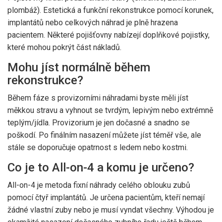
plombáž). Estetická a funkční rekonstrukce pomocí korunek,
implantátů nebo celkových náhrad je plně hrazena
pacientem. Některé pojišťovny nabízejí doplňkové pojistky,
které mohou pokrýt část nákladů.
Mohu jíst normálně během
rekonstrukce?
Během fáze s provizorními náhradami byste měli jíst
měkkou stravu a vyhnout se tvrdým, lepivým nebo extrémně
teplým/jídla. Provizorium je jen dočasné a snadno se
poškodí. Po finálním nasazení můžete jíst téměř vše, ale
stále se doporučuje opatrnost s ledem nebo kostmi.
Co je to All-on-4 a komu je určeno?
All-on-4 je metoda fixní náhrady celého oblouku zubů
pomocí čtyř implantátů. Je určena pacientům, kteří nemají
žádné vlastní zuby nebo je musí vyndat všechny. Výhodou je