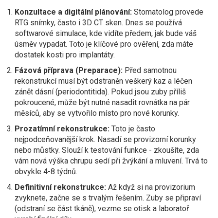
Konzultace a digitální plánování:
Stomatolog provede
RTG snímky, často i 3D CT sken. Dnes se používá
softwarové simulace, kde vidíte předem, jak bude váš
úsměv vypadat. Toto je klíčové pro ověření, zda máte
dostatek kosti pro implantáty.
Fázová příprava (Preparace):
Před samotnou
rekonstrukcí musí být odstraněn veškerý kaz a léčen
zánět dásní (periodontitida). Pokud jsou zuby příliš
pokroucené, může být nutné nasadit rovnátka na pár
měsíců, aby se vytvořilo místo pro nové korunky.
Prozatímní rekonstrukce:
Toto je často
nejpodceňovanější krok. Nasadí se provizorní korunky
nebo můstky. Slouží k testování funkce - zkoušíte, zda
vám nová výška chrupu sedí při žvýkání a mluvení. Trvá to
obvykle 4-8 týdnů.
Definitivní rekonstrukce:
Až když si na provizorium
zvyknete, začne se s trvalým řešením. Zuby se připraví
(odstraní se část tkáně), vezme se otisk a laboratoř