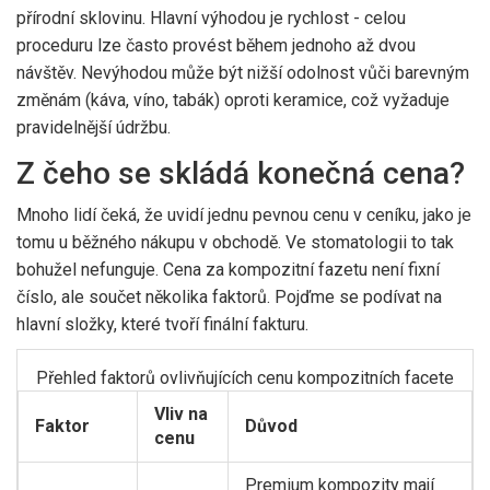
přírodní sklovinu. Hlavní výhodou je rychlost - celou
proceduru lze často provést během jednoho až dvou
návštěv. Nevýhodou může být nižší odolnost vůči barevným
změnám (káva, víno, tabák) oproti keramice, což vyžaduje
pravidelnější údržbu.
Z čeho se skládá konečná cena?
Mnoho lidí čeká, že uvidí jednu pevnou cenu v ceníku, jako je
tomu u běžného nákupu v obchodě. Ve stomatologii to tak
bohužel nefunguje. Cena za kompozitní fazetu není fixní
číslo, ale součet několika faktorů. Pojďme se podívat na
hlavní složky, které tvoří finální fakturu.
Přehled faktorů ovlivňujících cenu kompozitních facete
Vliv na
Faktor
Důvod
cenu
Premium kompozity mají