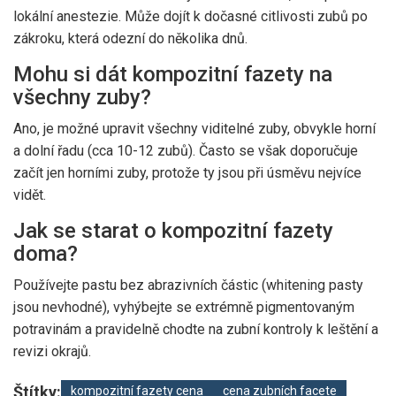
lokální anestezie. Může dojít k dočasné citlivosti zubů po
zákroku, která odezní do několika dnů.
Mohu si dát kompozitní fazety na
všechny zuby?
Ano, je možné upravit všechny viditelné zuby, obvykle horní
a dolní řadu (cca 10-12 zubů). Často se však doporučuje
začít jen horními zuby, protože ty jsou při úsměvu nejvíce
vidět.
Jak se starat o kompozitní fazety
doma?
Používejte pastu bez abrazivních částic (whitening pasty
jsou nevhodné), vyhýbejte se extrémně pigmentovaným
potravinám a pravidelně chodte na zubní kontroly k leštění a
revizi okrajů.
Štítky:
kompozitní fazety cena
cena zubních facete