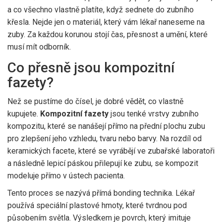
a co všechno vlastně platíte, když sednete do zubního
křesla. Nejde jen o materiál, který vám lékař naneseme na
zuby. Za každou korunou stojí čas, přesnost a umění, které
musí mít odborník.
Co přesně jsou kompozitní
fazety?
Než se pustíme do čísel, je dobré vědět, co vlastně
kupujete.
Kompozitní fazety
jsou
tenké vrstvy zubního
kompozitu, které se nanášejí přímo na přední plochu zubu
pro zlepšení jeho vzhledu, tvaru nebo barvy
. Na rozdíl od
keramických facete, které se vyrábějí ve zubařské laboratoři
a následně lepicí páskou přilepují ke zubu, se kompozit
modeluje přímo v ústech pacienta.
Tento proces se nazývá přímá bonding technika. Lékař
používá speciální plastové hmoty, které tvrdnou pod
působením světla. Výsledkem je povrch, který imituje