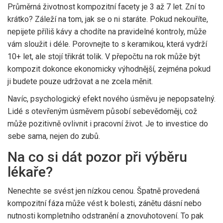
Průměrná životnost kompozitní facety je 3 až 7 let. Zní to
krátko? Záleží na tom, jak se o ni staráte. Pokud nekouříte,
nepijete příliš kávy a chodíte na pravidelné kontroly, může
vám sloužit i déle. Porovnejte to s keramikou, která vydrží
10+ let, ale stojí třikrát tolik. V přepočtu na rok může být
kompozit dokonce ekonomicky výhodnější, zejména pokud
ji budete pouze udržovat a ne zcela měnit.
Navíc, psychologický efekt nového úsměvu je nepopsatelný.
Lidé s otevřeným úsměvem působí sebevědoměji, což
může pozitivně ovlivnit i pracovní život. Je to investice do
sebe sama, nejen do zubů.
Na co si dát pozor při výběru
lékaře?
Nenechte se svést jen nízkou cenou. Špatně provedená
kompozitní fáza může vést k bolesti, zánětu dásní nebo
nutnosti kompletního odstranění a znovuhotovení. To pak