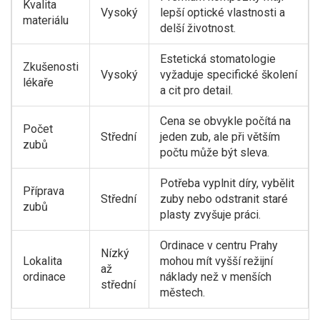
Kvalita
Vysoký
lepší optické vlastnosti a
materiálu
delší životnost.
Estetická stomatologie
Zkušenosti
Vysoký
vyžaduje specifické školení
lékaře
a cit pro detail.
Cena se obvykle počítá na
Počet
Střední
jeden zub, ale při větším
zubů
počtu může být sleva.
Potřeba vyplnit díry, vybělit
Příprava
Střední
zuby nebo odstranit staré
zubů
plasty zvyšuje práci.
Ordinace v centru Prahy
Nízký
Lokalita
mohou mít vyšší režijní
až
ordinace
náklady než v menších
střední
městech.