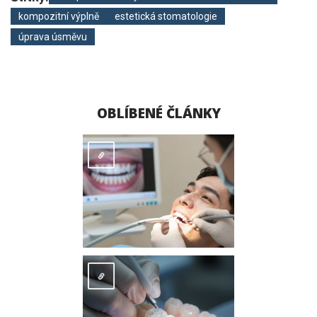
kompozitní výplně
estetická stomatologie
úprava úsměvu
OBLÍBENÉ ČLÁNKY