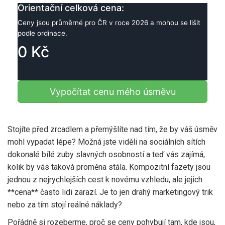
Orientační celková cena:
Ceny jsou průměrné pro ČR v roce 2026 a mohou se lišit
podle ordinace.
0 Kč
Vypočítat cenu mého úsměvu
Stojíte před zrcadlem a přemýšlíte nad tím, že by váš úsměv
mohl vypadat lépe? Možná jste viděli na sociálních sítích
dokonalé bílé zuby slavných osobností a teď vás zajímá,
kolik by vás taková proměna stála. Kompozitní fazety jsou
jednou z nejrychlejších cest k novému vzhledu, ale jejich
**cena** často lidi zarazí. Je to jen drahý marketingový trik
nebo za tím stojí reálné náklady?
Pořádně si rozeberme, proč se ceny pohybují tam, kde jsou,