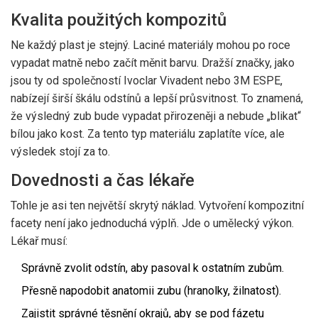
Kvalita použitých kompozitů
Ne každý plast je stejný. Laciné materiály mohou po roce
vypadat matně nebo začít měnit barvu. Dražší značky, jako
jsou ty od společností Ivoclar Vivadent nebo 3M ESPE,
nabízejí širší škálu odstínů a lepší průsvitnost. To znamená,
že výsledný zub bude vypadat přirozeněji a nebude „blikat“
bílou jako kost. Za tento typ materiálu zaplatíte více, ale
výsledek stojí za to.
Dovednosti a čas lékaře
Tohle je asi ten největší skrytý náklad. Vytvoření kompozitní
facety není jako jednoduchá výplň. Jde o umělecký výkon.
Lékař musí:
Správně zvolit odstín, aby pasoval k ostatním zubům.
Přesně napodobit anatomii zubu (hranolky, žilnatost).
Zajistit správné těsnění okrajů, aby se pod fázetu