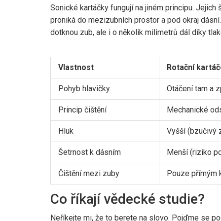
Sonické kartáčky fungují na jiném principu. Jejich 
proniká do mezizubních prostor a pod okraj dásní.
dotknou zub, ale i o několik milimetrů dál díky tl
Vlastnost
Rotační kartá
Pohyb hlavičky
Otáčení tam a z
Princip čištění
Mechanické ods
Hluk
Vyšší (bzučivý 
Šetrnost k dásním
Menší (riziko p
Čištění mezi zuby
Pouze přímým 
Co říkají vědecké studie?
Neříkejte mi, že to berete na slovo. Pojďme se p