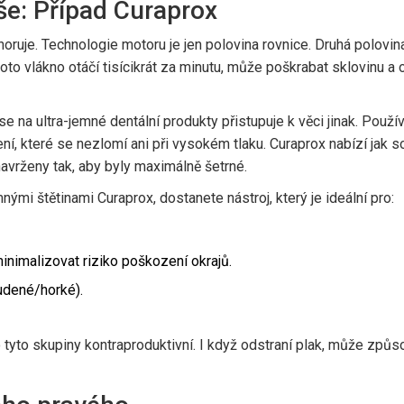
še: Případ Curaprox
oruje. Technologie motoru je jen polovina rovnice. Druhá polovina 
oto vlákno otáčí tisícikrát za minutu, může poškrabat sklovinu a 
 se na ultra-jemné dentální produkty
přistupuje k věci jinak. Použí
ní, které se nezlomí ani při vysokém tlaku. Curaprox nabízí jak so
 navrženy tak, aby byly maximálně šetrné.
ými štětinami Curaprox, dostanete nástroj, který je ideální pro:
minimalizovat riziko poškození okrajů.
tudené/horké).
 tyto skupiny kontraproduktivní. I když odstraní plak, může způ