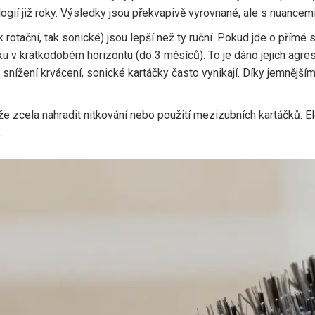
logií již roky. Výsledky jsou překvapivě vyrovnané, ale s nuancemi
k rotační, tak sonické) jsou lepší než ty ruční. Pokud jde o přímé
ku v krátkodobém horizontu (do 3 měsíců). To je dáno jejich ag
nížení krvácení, sonické kartáčky často vynikají. Díky jemnější
e zcela nahradit nitkování nebo použití mezizubních kartáčků. Ele
.