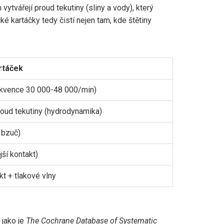
 vytvářejí proud tekutiny (sliny a vody), který
é kartáčky tedy čistí nejen tam, kde štětiny
rtáček
ekvence 30 000-48 000/min)
roud tekutiny (hydrodynamika)
 bzuč)
jší kontakt)
t + tlakové vlny
 jako je
The Cochrane Database of Systematic