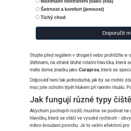
Maximální odstranění plaku (síla)
Šetrnost a komfort (jemnost)
Tichý chod
Doporučit m
Stojíte před regálem v drogerii nebo prohlížíte e
štětinami, na straně druhé rotační hlavička, která 
máte doma značku jako
Curaprox
, která se spec
Odpověď není tak jednoduchá, jak by se mohlo zdát.
moc jste ochotni trpět hlukem při ranním rituálu. 
Jak fungují různé typy čišt
Abychom pochopili rozdíl, musíme se podívat na m
hlavičku, která se otáčí ve vysoké rychlosti - obv
mikro-broušení povrchu. Je to velmi efektivní pro 