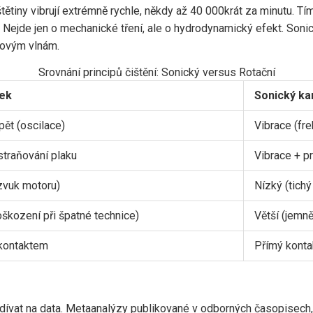
štětiny vibrují extrémně rychle, někdy až 40 000krát za minutu. Tím
 Nejde jen o mechanické tření, ale o hydrodynamický efekt. Sonick
akovým vlnám.
Srovnání principů čištění: Sonický versus Rotační
ček
Sonický ka
pět (oscilace)
Vibrace (fr
traňování plaku
Vibrace + p
zvuk motoru)
Nízký (tichý
oškození při špatné technice)
Větší (jemně
kontaktem
Přímý kontak
odívat na data. Metaanalýzy publikované v odborných časopisech,