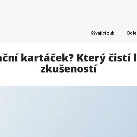
Kývající zub
Bole
ční kartáček? Který čistí l
zkušeností