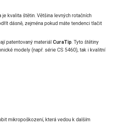
je kvalita štětin. Většina levných rotačních
odřít dásně, zejména pokud máte tendenci tlačit
vají patentovaný materiál
CuraTip
. Tyto štětiny
nické modely (např. série CS 5460), tak i kvalitní
sobit mikropoškození, která vedou k dalším