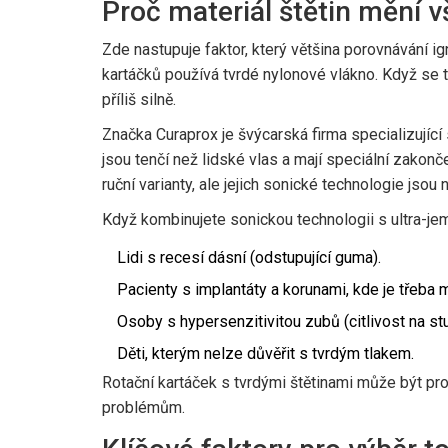
Proč materiál štětin mění v
Zde nastupuje faktor, který většina porovnávání ign
kartáčků používá tvrdé nylonové vlákno. Když se t
příliš silně.
Značka
Curaprox je švýcarská firma specializující
jsou tenčí než lidské vlas a mají speciální zakonče
ruční varianty, ale jejich sonické technologie jsou
Když kombinujete sonickou technologii s ultra-jemn
Lidi s recesí dásní (odstupující guma).
Pacienty s implantáty a korunami, kde je třeba 
Osoby s hypersenzitivitou zubů (citlivost na s
Děti, kterým nelze důvěřit s tvrdým tlakem.
Rotační kartáček s tvrdými štětinami může být pro
problémům.