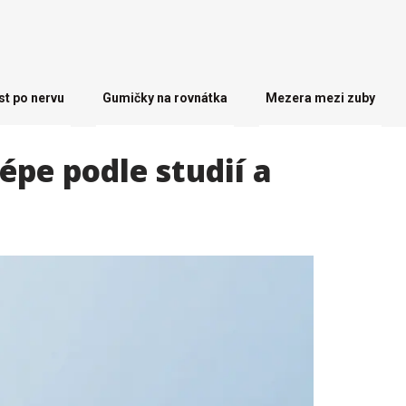
st po nervu
Gumičky na rovnátka
Mezera mezi zuby
épe podle studií a