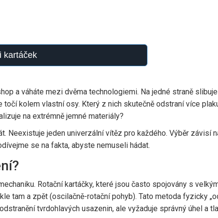
i kartáček
-shop a váháte mezi dvěma technologiemi. Na jedné straně slibuje 
se točí kolem vlastní osy. Který z nich skutečně odstraní více pla
ializuje na extrémně jemné materiály?
 Neexistuje jeden univerzální vítěz pro každého. Výběr závisí na 
Podívejme se na fakta, abyste nemuseli hádat.
ění?
echaniku. Rotační kartáčky, které jsou často spojovány s velkým
ykle tam a zpět (oscilačně-rotační pohyb). Tato metoda fyzicky „
odstranění tvrdohlavých usazenin, ale vyžaduje správný úhel a tla