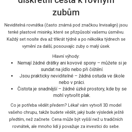
zubům
Neviditelná rovnátka (často známá pod značkou Invisalign) jsou
tenké plastové misinky, které se přizpůsobí vašemu úsměvu.
Každý set nosíte dva až třikrát týdně a po několika týdnech se
vymění za další, posouvajíc zuby o malý úsek.
Hlavní výhody:
Nemají žádné drátky ani kovové spony – můžete si je
sundat na jídlo nebo při čištění.
Jsou prakticky neviditelné – žádná ostuda ve škole
nebo v práci.
Čistota je snadnější – žádné úzké prostory, kde by se
mohl vytvořit plak.
Co je potřeba vědět předem? Lékař vám vytvoří 3D model
vašeho chrupu, takže budete vědět, jaký bude výsledek ještě
předtím, než začnete. Cena může být vyšší než u tradičních
rovnátek, ale mnoho lidí ji považuje za investici do sebe.