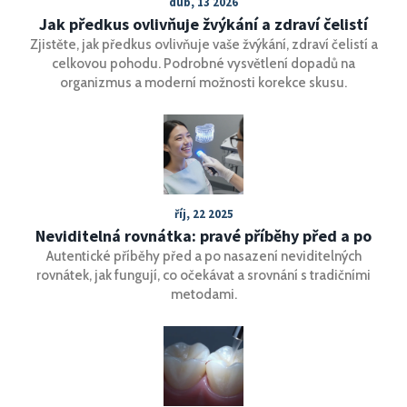
dub, 13 2026
Jak předkus ovlivňuje žvýkání a zdraví čelistí
Zjistěte, jak předkus ovlivňuje vaše žvýkání, zdraví čelistí a
celkovou pohodu. Podrobné vysvětlení dopadů na
organizmus a moderní možnosti korekce skusu.
říj, 22 2025
Neviditelná rovnátka: pravé příběhy před a po
Autentické příběhy před a po nasazení neviditelných
rovnátek, jak fungují, co očekávat a srovnání s tradičními
metodami.