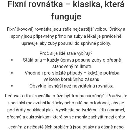
Fixní rovnátka – klasika, která
funguje
Fixní (kovová) rovnátka jsou stále nejčastější volbou. Drátky a
spony jsou připevněny přímo na zuby a lékař je pravidelně
upravuje, aby zuby posunul do správné polohy.
Proč si je lidé stále vybírají?
Stálá síla – každý úprava posune zuby o přesně
stanovený milimetr.
Vhodné i pro složité případy – když je potřeba
velkého korekčního zásahu.
Obvykle levnější než neviditelná rovnátka.
Pečovat o fixní rovnátka může být trochu náročnější. Používejte
speciální mezizubní kartáčky nebo nitě na ortodoncii, aby se
pod dráty neukládal plak. Vyhýbejte se tvrdému jídlu (karamel,
ořechy) a cukrovinkám, které by se mohly zachytit mezi dráty.
Jedním z nejčastějších problémů jsou otlaky na dásně nebo