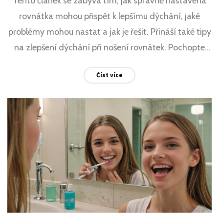
Tento článek se zabývá tím, jak správně nastavená
rovnátka mohou přispět k lepšímu dýchání, jaké
problémy mohou nastat a jak je řešit. Přináší také tipy
na zlepšení dýchání při nošení rovnátek. Pochopte
vliv rovnátek na vaše zdraví a jak je využít k
Číst více
osvojování lepších návyků.