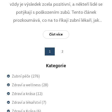
vždy je výsledek zcela pozitivní, a někteří lidé se
potýkají s poškozením zubů. Tento článek
prozkoumává, co na to říkají zubní lékaři, jak
předcházet potenciálním problémům a poskytuje
Číst více
rady pro správnou péči o zuby s rovnátky i po jejich
sundání. Obsahuje také expertní názory a důležité
1
2
tipy pro udržování zdraví vašich zubů.
Kategorie
Zubní péče
(276)
Zdraví a wellness
(28)
Zdraví a krása
(12)
Zdraví a lékařství
(7)
Zdraví a Krása
(6)