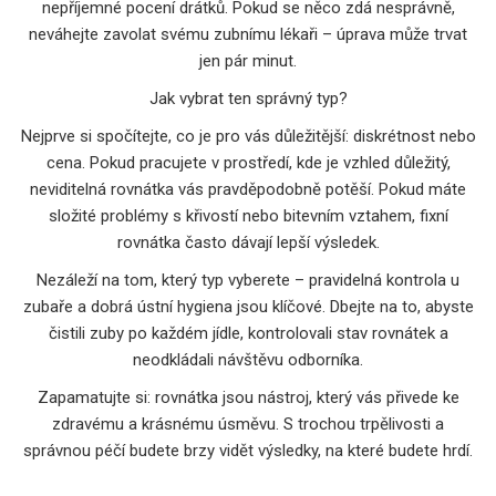
nepříjemné pocení drátků. Pokud se něco zdá nesprávně,
neváhejte zavolat svému zubnímu lékaři – úprava může trvat
jen pár minut.
Jak vybrat ten správný typ?
Nejprve si spočítejte, co je pro vás důležitější: diskrétnost nebo
cena. Pokud pracujete v prostředí, kde je vzhled důležitý,
neviditelná rovnátka vás pravděpodobně potěší. Pokud máte
složité problémy s křivostí nebo bitevním vztahem, fixní
rovnátka často dávají lepší výsledek.
Nezáleží na tom, který typ vyberete – pravidelná kontrola u
zubaře a dobrá ústní hygiena jsou klíčové. Dbejte na to, abyste
čistili zuby po každém jídle, kontrolovali stav rovnátek a
neodkládali návštěvu odborníka.
Zapamatujte si: rovnátka jsou nástroj, který vás přivede ke
zdravému a krásnému úsměvu. S trochou trpělivosti a
správnou péčí budete brzy vidět výsledky, na které budete hrdí.