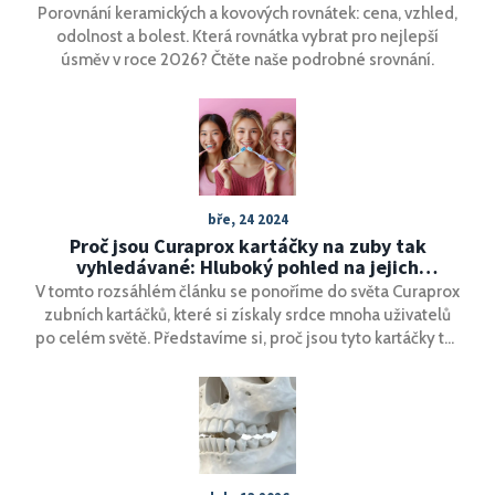
Porovnání keramických a kovových rovnátek: cena, vzhled,
odolnost a bolest. Která rovnátka vybrat pro nejlepší
úsměv v roce 2026? Čtěte naše podrobné srovnání.
bře, 24 2024
Proč jsou Curaprox kartáčky na zuby tak
vyhledávané: Hluboký pohled na jejich
popularitu
V tomto rozsáhlém článku se ponoříme do světa Curaprox
zubních kartáčků, které si získaly srdce mnoha uživatelů
po celém světě. Představíme si, proč jsou tyto kartáčky tak
oblíbené, jaké unikátní vlastnosti je odlišují od konkurence
a jak správně vybrat a používat Curaprox kartáček pro
maximální účinek na ústní hygienu. Budete se moci
dozvědět o vědeckém výzkumu za technologiemi, které
Curaprox používá, a také získáte tipy, jak si udržet zdravé
zuby a dásně s pomocí těchto revolučních kartáčků.