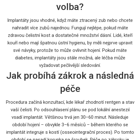
volba?
Implantáty jsou vhodné, když máte ztracený zub nebo chcete
nahradit více zubů najednou. Fungují nejlépe, pokud máte
zdravou čelistní kost a dostatečné množství dásní. Lidé, kteří
kouří nebo mají špatnou ústní hygienu, by měli nejprve upravit
své návyky, protože to může ovlivnit hojení. Pokud máte
diabetes, implantáty jsou stále možná, ale léčba může
vyžadovat pečlivější sledování.
Jak probíhá zákrok a následná
péče
Procedura začíná konzultací, kde lékař zhodnotí rentgen a stav
vaší čelisti. Po odsouhlasení plánu se pod lokální anestezií
vsadí implantát. Většinou trvá jen 30–60 minut. Následuje
období hojení – obvykle 3–6 měsíců – během kterého se
implantát integruje s kostí (osseointegrační proces). Po tomto
období se nasadí korunka na šroubek. Péče po zákroku je