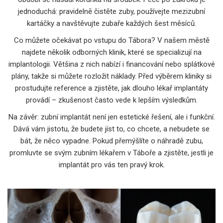
jednoduchá: pravidelně čistěte zuby, používejte mezizubní
kartáčky a navštěvujte zubaře každých šest měsíců.
Co můžete očekávat po vstupu do Tábora? V našem městě
najdete několik odborných klinik, které se specializují na
implantologii. Většina z nich nabízí i financování nebo splátkové
plány, takže si můžete rozložit náklady. Před výběrem kliniky si
prostudujte reference a zjistěte, jak dlouho lékař implantáty
provádí – zkušenost často vede k lepším výsledkům.
Na závěr: zubní implantát není jen estetické řešení, ale i funkční.
Dává vám jistotu, že budete jíst to, co chcete, a nebudete se
bát, že něco vypadne. Pokud přemýšlíte o náhradě zubu,
promluvte se svým zubním lékařem v Táboře a zjistěte, jestli je
implantát pro vás ten pravý krok.