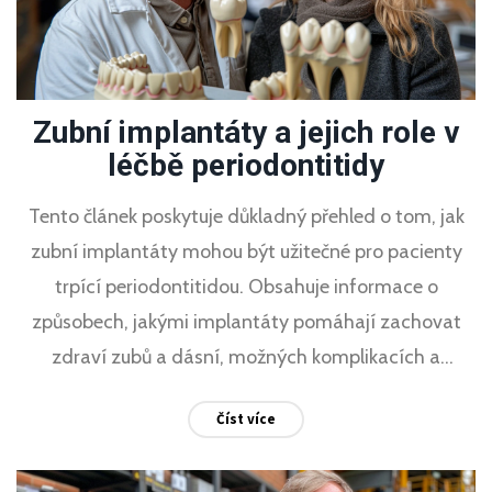
Zubní implantáty a jejich role v
léčbě periodontitidy
Tento článek poskytuje důkladný přehled o tom, jak
zubní implantáty mohou být užitečné pro pacienty
trpící periodontitidou. Obsahuje informace o
způsobech, jakými implantáty pomáhají zachovat
zdraví zubů a dásní, možných komplikacích a
doporučení pro údržbu. Čtenáři se dozví, jak
Číst více
předcházet ztrátě kostní hmoty a jak implantáty
mohou zlepšit kvalitu života.