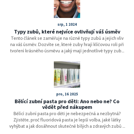
srp, 1 2024
Typy zubů, které nejvíce ovlivňují váš úsměv
Tento článek se zaměřuje na různé typy zubů a jejich vliv
na váš úsměv. Dozvíte se, které zuby hrají klíčovou roli při
tvoření krásného úsměvu a jaký mají jednotlivé typy zubů
význam pro estetiku i zdraví. Nakonec vám poskytneme
tipy, jak o své zuby pečovat, abyste měli co nejkrásnější
úsměv.
pro, 16 2025
Bělící zubní pasta pro děti: Ano nebo ne? Co
vědět před nákupem
Bělící zubní pasta pro děti je nebezpečná a nezbytná?
Zjistěte, proč fluoridová pasta je lepší volba, jaké látky
vyhýbat a jak dosáhnout skutečně bílých a zdravých zubů u
dětí bez rizika poškození.