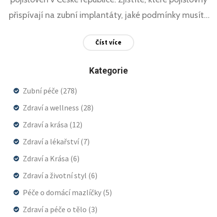
přispívají na zubní implantáty, jaké podmínky musíte
splnit a tipy, jak celý proces zvládnout co
Číst více
nejefektivněji. V přehledné formě vám nabízí velmi
potřebné informace pro váš další krok k získání
Kategorie
zubního implantátu.
Zubní péče
(278)
Zdraví a wellness
(28)
Zdraví a krása
(12)
Zdraví a lékařství
(7)
Zdraví a Krása
(6)
Zdraví a životní styl
(6)
Péče o domácí mazlíčky
(5)
Zdraví a péče o tělo
(3)