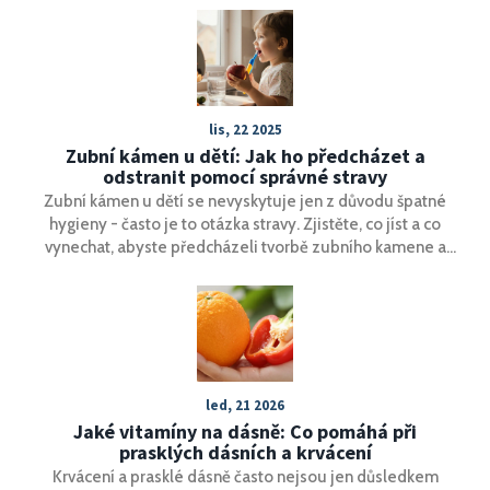
lis, 22 2025
Zubní kámen u dětí: Jak ho předcházet a
odstranit pomocí správné stravy
Zubní kámen u dětí se nevyskytuje jen z důvodu špatné
hygieny - často je to otázka stravy. Zjistěte, co jíst a co
vynechat, abyste předcházeli tvorbě zubního kamene a
podpořili zdraví zubů vašich dětí.
led, 21 2026
Jaké vitamíny na dásně: Co pomáhá při
prasklých dásních a krvácení
Krvácení a prasklé dásně často nejsou jen důsledkem