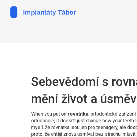
Sebevědomí s rovná
mění život a úsměv
When you put on
rovnátka
,
ortodontické zařízen
ortodoncie
, it doesn’t just change how your teeth
myslí, že rovnátka jsou jen pro teenagery, ale dospě
proto, že chtějí znovu usmívat bez strachu, mluvit 