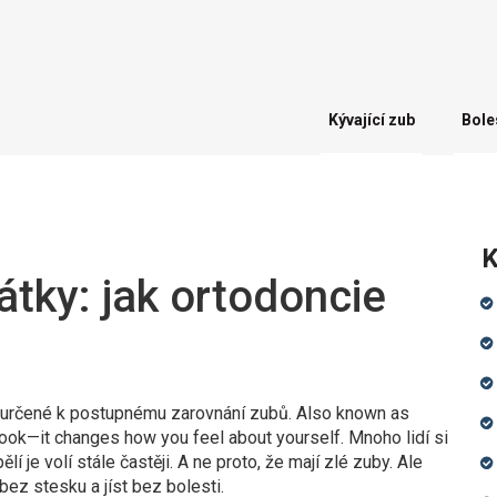
Kývající zub
Bole
K
tky: jak ortodoncie
í určené k postupnému zarovnání zubů
. Also known as
 look—it changes how you feel about yourself.
Mnoho lidí si
lí je volí stále častěji. A ne proto, že mají zlé zuby. Ale
bez stesku a jíst bez bolesti.