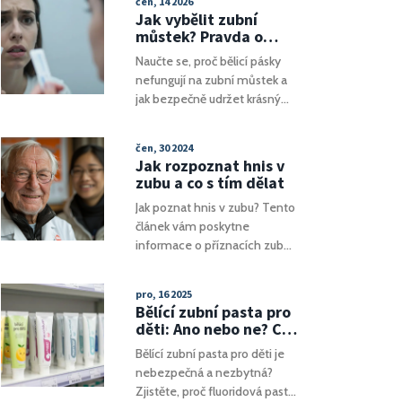
čen, 14 2026
dělat. Zabraňte zánětům
Jak vybělit zubní
dásní a ztrátě zubů.
můstek? Pravda o
bělicích páskách a
Naučte se, proč bělicí pásky
bezpečné alternativy
nefungují na zubní můstek a
jak bezpečně udržet krásný
úsměv. Poradíme vám s
čištěním, prevencí a
čen, 30 2024
možností výměny.
Jak rozpoznat hnis v
zubu a co s tím dělat
Jak poznat hnis v zubu? Tento
článek vám poskytne
informace o příznacích zubní
infekce, prevenci a léčbě.
Dozvíte se, jak se vyhnout
pro, 16 2025
nepříjemnostem a udržet
Bělící zubní pasta pro
vaše zuby zdravé.
děti: Ano nebo ne? Co
vědět před nákupem
Bělící zubní pasta pro děti je
nebezpečná a nezbytná?
Zjistěte, proč fluoridová pasta