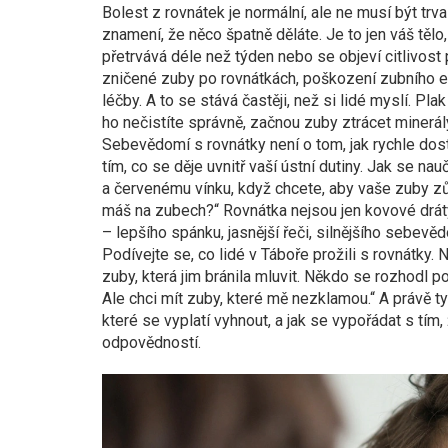
Bolest z rovnátek je normální, ale ne musí být trva
znamení, že něco špatně děláte. Je to jen váš tělo
přetrvává déle než týden nebo se objeví citlivost 
zničené zuby po rovnátkách
,
poškození zubního 
léčby
. A to se stává častěji, než si lidé myslí. P
ho nečistíte správně, začnou zuby ztrácet minerály
Sebevědomí s rovnátky není o tom, jak rychle dost
tím, co se děje uvnitř vaší ústní dutiny. Jak se na
a červenému vínku, když chcete, aby vaše zuby zůsta
máš na zubech?“ Rovnátka nejsou jen kovové dráty
– lepšího spánku, jasnější řeči, silnějšího sebevěd
Podívejte se, co lidé v Táboře prožili s rovnátky. Ně
zuby, která jim bránila mluvit. Někdo se rozhodl po 
Ale chci mít zuby, které mě nezklamou.“ A právě ty
které se vyplatí vyhnout, a jak se vypořádat s tím,
odpovědností.