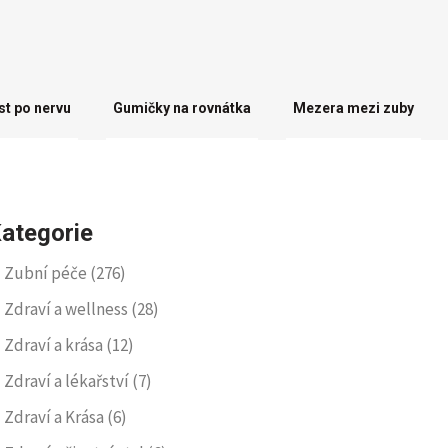
st po nervu
Gumičky na rovnátka
Mezera mezi zuby
ategorie
Zubní péče
(276)
Zdraví a wellness
(28)
Zdraví a krása
(12)
Zdraví a lékařství
(7)
Zdraví a Krása
(6)