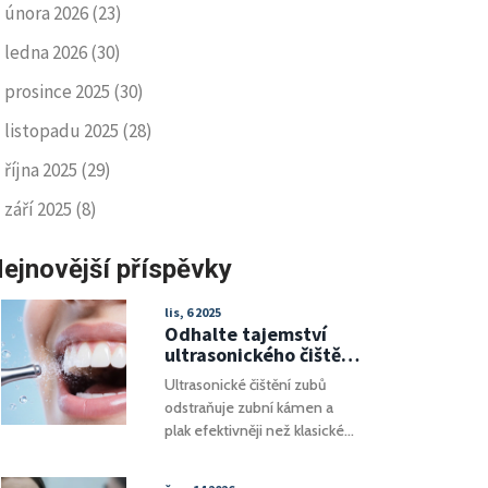
února 2026
(23)
ledna 2026
(30)
prosince 2025
(30)
listopadu 2025
(28)
října 2025
(29)
září 2025
(8)
ejnovější příspěvky
lis, 6 2025
Odhalte tajemství
ultrasonického čištění
zubů: Jak to funguje a
Ultrasonické čištění zubů
proč je to lepší než
odstraňuje zubní kámen a
klasické čištění
plak efektivněji než klasické
metody. Zjistěte, jak funguje,
proč je lepší a kdo by ho měl