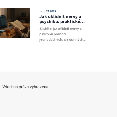
je lepší volba, jaké látky
vyhýbat a jak dosáhnout
pro, 24 2025
skutečně bílých a zdravých
Jak uklidnit nervy a
zubů u dětí bez rizika
psychiku: praktické
poškození.
způsoby, které
Zjistěte, jak uklidnit nervy a
skutečně pomáhají
psychiku pomocí
jednoduchých, ale účinných
technik - dech, chůze, pauzy
a přepisování myšlenek. Bez
magie, jen fyziologie a praxe.
. Všechna práva vyhrazena.