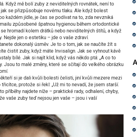
lá. Když mě bolí zuby z neviditelných rovnátek, není to
, jak se přizpůsobuje novému tlaku. Ale když bolest
po každém jídle, je čas se podívat na to, zda nevzniká
emailu způsobené špatnou hygienou během ortodontické
lak se hromadí kolem drátků nebo neviditelných štítů, a když
. Nejde jen o estetiku – jde o vaše zdraví.
anete dokonalý úsměv. Je to o tom, jak se naučíte žít s
učíte čistit zuby, když máte Invisalign. Jak se vyhnout kávě
ly bílé. Jak si najít klid, když vás někdo ptá: „A co to
A
. Jsou to malé změny, které se sčítají do velkého obrázku
omí.
kteří si je dali kvůli bolesti čelisti, jiní kvůli mezere mezi
třicítce, protože si řekl: „Už mi to nevadí, že jsem starší.
to příběhy najdete níže – praktické rady, odhalení, chyby,
 že vaše zuby teď nejsou jen vaše – jsou i vaší