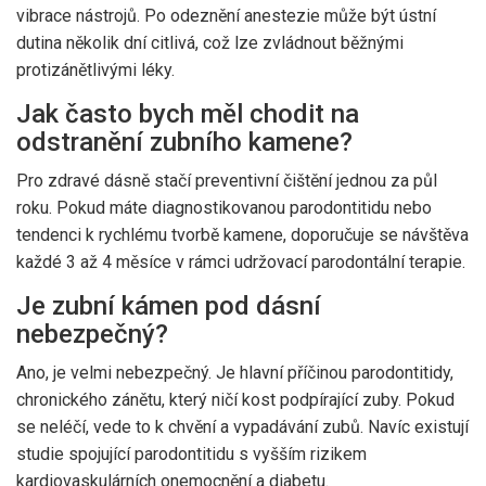
vibrace nástrojů. Po odeznění anestezie může být ústní
dutina několik dní citlivá, což lze zvládnout běžnými
protizánětlivými léky.
Jak často bych měl chodit na
odstranění zubního kamene?
Pro zdravé dásně stačí preventivní čištění jednou za půl
roku. Pokud máte diagnostikovanou parodontitidu nebo
tendenci k rychlému tvorbě kamene, doporučuje se návštěva
každé 3 až 4 měsíce v rámci udržovací parodontální terapie.
Je zubní kámen pod dásní
nebezpečný?
Ano, je velmi nebezpečný. Je hlavní příčinou parodontitidy,
chronického zánětu, který ničí kost podpírající zuby. Pokud
se neléčí, vede to k chvění a vypadávání zubů. Navíc existují
studie spojující parodontitidu s vyšším rizikem
kardiovaskulárních onemocnění a diabetu.