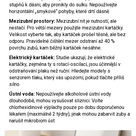
stupňů k dásni, aby pronikly do sulku. Nepoužívejte
horizontální „smykové“ pohyby, které drtí dásně.
Mezizubní prostory:
Mezizubní nit je nutností, ale
nestačí. Pro větší mezery použijte mezizubní kartáčky.
Velikost vyberte tak, aby kartáček prošel těsně, ale bez
odporu. Pravidelné čištění mezer odstraní až 40 %
povrchu zubů, kam běžný kartáček nesáhne.
Elektrický kartáček:
Studie ukazují, že elektrické
kartáčky, zejména ty s rotací-oscilací, jsou účinnější v
odstraňování plaku než ruční. Hledejte modely s
senzorem tlaku, který vás upozorní, pokud tlačíte příliš
silno.
Ústní voda:
Nepoužívejte alkoholové ústní vody
dlouhodobě, mohou vysušovat sliznici. Volte
chlorhexidinové výplachy pouze po dobu doporučenou
lékařem (maximálně 2 týdny), jinak mohou zabarvit zuby a
narušit mikrobiom úst.