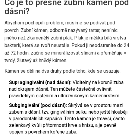
Co je to přesně zubní kámen pod
dásní?
Abychom pochopili problém, musíme se podívat pod
povrch. Zubní kámen, odborně nazývaný
tartar
, není nic
jiného než zkamenělý zubní plak. Plak je měkká bílá vrstva
bakterií, která se tvoří neustále. Pokud ji neodstraníte do 24
až 72 hodin, začne se minerálizovat slinami a přeměňuje v
tvrdý, žlutavý až hnědý kámen.
Kámen se dělí na dva druhy podle toho, kde se usazuje:
Supragingivální (nad dásní):
Viditelný na koruně zuba
nad okrajem dásně. Ten můžete částečně ovlivnit
pravidelným čištěním a ultrazvukovým kamenářstvím.
Subgingivální (pod dásní):
Skrývá se v prostoru mezi
zubem a dásní, tzv. gingiválním sulku, nebo ještě hlouběji
v parodontálních kapsách. Tento kámen je tmavší, často
zelenkavý kvůli přítomnosti krve a hnisu, a je pevně
spojen s povrchem kořene zuba.