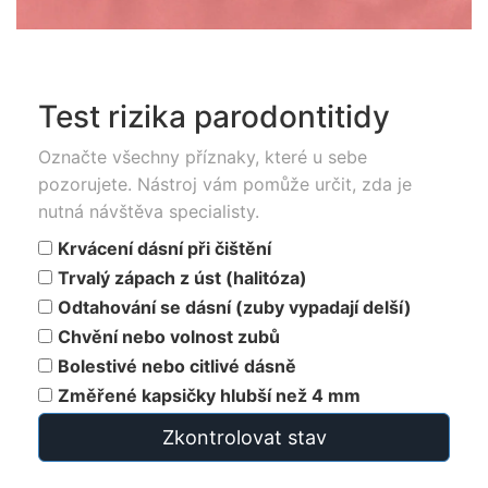
Test rizika parodontitidy
Označte všechny příznaky, které u sebe
pozorujete. Nástroj vám pomůže určit, zda je
nutná návštěva specialisty.
Krvácení dásní při čištění
Trvalý zápach z úst (halitóza)
Odtahování se dásní (zuby vypadají delší)
Chvění nebo volnost zubů
Bolestivé nebo citlivé dásně
Změřené kapsičky hlubší než 4 mm
Zkontrolovat stav