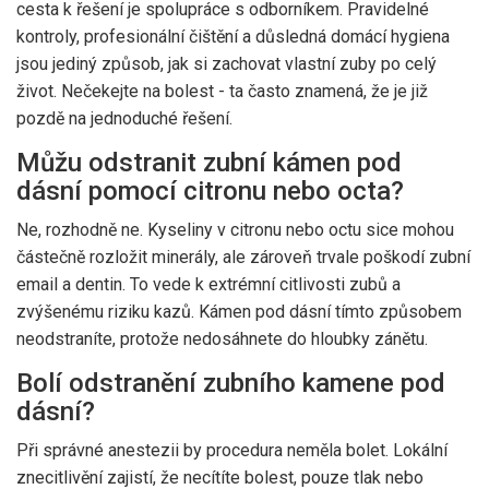
cesta k řešení je spolupráce s odborníkem. Pravidelné
kontroly, profesionální čištění a důsledná domácí hygiena
jsou jediný způsob, jak si zachovat vlastní zuby po celý
život. Nečekejte na bolest - ta často znamená, že je již
pozdě na jednoduché řešení.
Můžu odstranit zubní kámen pod
dásní pomocí citronu nebo octa?
Ne, rozhodně ne. Kyseliny v citronu nebo octu sice mohou
částečně rozložit minerály, ale zároveň trvale poškodí zubní
email a dentin. To vede k extrémní citlivosti zubů a
zvýšenému riziku kazů. Kámen pod dásní tímto způsobem
neodstraníte, protože nedosáhnete do hloubky zánětu.
Bolí odstranění zubního kamene pod
dásní?
Při správné anestezii by procedura neměla bolet. Lokální
znecitlivění zajistí, že necítíte bolest, pouze tlak nebo