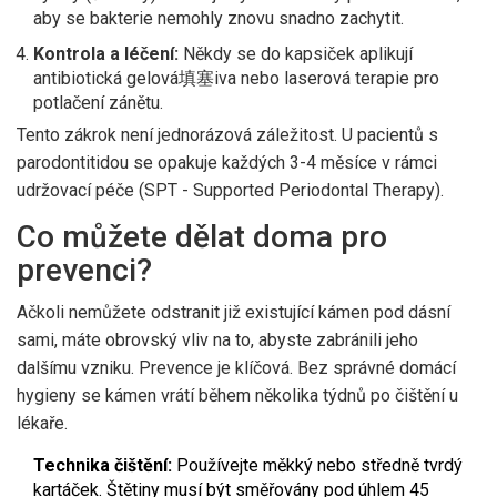
aby se bakterie nemohly znovu snadno zachytit.
Kontrola a léčení:
Někdy se do kapsiček aplikují
antibiotická gelová填塞iva nebo laserová terapie pro
potlačení zánětu.
Tento zákrok není jednorázová záležitost. U pacientů s
parodontitidou se opakuje každých 3-4 měsíce v rámci
udržovací péče (SPT - Supported Periodontal Therapy).
Co můžete dělat doma pro
prevenci?
Ačkoli nemůžete odstranit již existující kámen pod dásní
sami, máte obrovský vliv na to, abyste zabránili jeho
dalšímu vzniku. Prevence je klíčová. Bez správné domácí
hygieny se kámen vrátí během několika týdnů po čištění u
lékaře.
Technika čištění:
Používejte měkký nebo středně tvrdý
kartáček. Štětiny musí být směřovány pod úhlem 45