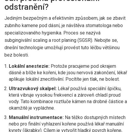
odstranění?
Jediným bezpečným a efektivním způsobem, jak se zbavit
zubního kamene pod dásní, je návštěva stomatologa nebo
specializovaného hygienika. Proces se nazývá
subgingivální scaling a root planing
(SGSR). Nebojte se,
dnešní technologie umožňují provést tuto léčbu většinou
bez bolesti.
Lokální anestezie:
Protože pracujeme pod okrajem
dásně a blíže ke kořeni, kde jsou nervová zakončení, lékař
aplikuje lokální znecitlivění. Pocítíte jen tlak, ne bolest.
Ultrazvukový skalpel:
Lékař používá speciální špičku,
která vibruje vysokou frekvencí a zároveň chladí proud
vody. Tato kombinace roztluče kámen na drobné částice a
okamžitě je vypláchne.
Manuální instrumentace:
Na těžko dostupných místech
nebo pro finální vyhlazení kořene používá lékař manuální
kyrety (škrabky). Cílem je vytvořit hladký povrch kořene,