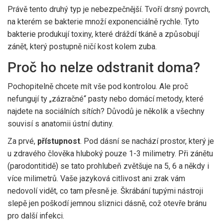
Právě tento druhý typ je nebezpečnější. Tvoří drsný povrch,
na kterém se bakterie množí exponenciálně rychle. Tyto
bakterie produkují toxiny, které dráždí tkáně a způsobují
zánět, který postupně ničí kost kolem zuba.
Proč ho nelze odstranit doma?
Pochopitelně chcete mít vše pod kontrolou. Ale proč
nefungují ty „zázračné“ pasty nebo domácí metody, které
najdete na sociálních sítích? Důvodů je několik a všechny
souvisí s anatomii ústní dutiny.
Za prvé,
přístupnost
. Pod dásní se nachází prostor, který je
u zdravého člověka hluboký pouze 1-3 milimetry. Při zánětu
(parodontitidě) se tato prohlubeň zvětšuje na 5, 6 a někdy i
více milimetrů. Vaše jazyková citlivost ani zrak vám
nedovolí vidět, co tam přesně je. Škrábání tupými nástroji
slepě jen poškodí jemnou sliznici dásně, což otevře bránu
pro další infekci.