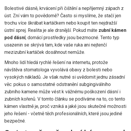
Bolestivé dásně, krvácení při čištění a nepříjemný zápach z
úst. Zní vám to povědomě? Často si myslíme, že stačí jen
trochu více škrábat kartáčkem nebo koupit ten nejdražší
ústní sprej. Realita je ale drsnější. Pokud máte
zubní kámen
pod dásní
, domácí prostředky jsou bezmocné. Tento typ
usazenin se skrývá tam, kde vaše ruka ani nejtenčí
mezizubní kartáček dosáhnout nemůže.
Mnoho lidí hledá rychlé řešení na internetu, protože
návštěva stomatologa vyvolává obavy z bolesti nebo
vysokých nákladů. Je však nutné si uvědomit jednu zásadní
věc: pokus o samostatné odstranění subgingiválního
zubního kamene může vést k vážnému poškození dásní i
zubních kořenů. V tomto článku se podíváme na to, co tento
kámen vlastně je, proč vzniká a jaké jsou skutečné možnosti
jeho řešení - včetně těch profesionálních, které jsou jediné
bezpečné.