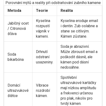
Porovnání mýtů a reality při odstraňování zubního kamene
Metoda
Teorie
Realita
Kyselina
Kyselina eroduje email
Jablčný ocet
rozpustí
i dentin. Zub oslabne a
/ Citronová
vápník v
stane se citlivým.
šťáva
kameni.
Kámen zůstane.
Soda je abrazivní.
Drhnutí
Může zbrousit email a
Soda
odstraní
poškodit dásně, ale
bikarbóna
usazeniny.
kámen pod dásní
nedosáhne.
Spotřební
ultrazvukové kartáčky
Domácí
Vibrace
mají nízkou amplitudu
ultrazvukové
rozdrobí
a frekvenci určenou
štětce
kámen.
pro plak, nikoliv pro
tvrdý kámen.