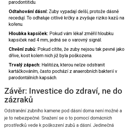
parodontitidu.
Odtahování dásní:
Zuby vypadají delší, protože dásně
recedují. To odhaluje citlivé krčky a zvyšuje riziko kazů na
kořenu.
Hloubka kapsiček:
Pokud vám lékař změřil hloubku
kapsiček nad 4 mm, jedná se o varovný signál.
Chvění zubů:
Pokud cítíte, že zuby nejsou tak pevné jako
dříve, kost kolem nich již byla poškozena.
Trvalý zápach:
Halitóza, kterou nelze odstranit
kartáčkováním, často pochází z anaerobních bakterií v
parodontálních kapsách.
Závěr: Investice do zdraví, ne do
zázraků
Odstranění zubního kamene pod dásní doma není možné a
je to nebezpečné. Snažení se o to pomocí domácních
prostředků vede k poškození zubů a dásní. Jedinečná