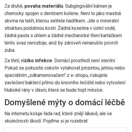
Za druhé,
povaha materiálu
. Subgingivální kámen je
chemicky spojen s dentinem kořene. Není to jako mastná
skvrna na talíři, kterou setřete hadříkem. Jde o minerální
strukturu podobnou kosti. Žádná kyselina v ústní vodě,
žádná pasta s uhlem a žádné mechanické tření kartáčkem
tento svaz nerozbije, aniž by zároveň nenarušilo povrch
zuba.
Za třetí,
riziko infekce
. Domácí prostředí není sterilní.
Pokud se pokusíte cokoliv vytahovat pinzetou, jehlou nebo
speciálním „odkamenovačem“ z e-shopu, riskujete
zavlečení bakterií přímo do krevního řečiště nebo vytvoření
hluboké rány v dásni, která se bude hojit měsíce.
Domyšlené mýty o domácí léčbě
Na internetu koluje řada rad, které znějí lákavě, ale ve
skutečnosti škodí. Pojďme si je rozebrat: