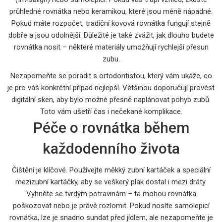
průhledné rovnátka nebo keramikou, které jsou méně nápadné.
Pokud máte rozpočet, tradiční kovová rovnátka fungují stejně
dobře a jsou odolnější. Důležité je také zvážit, jak dlouho budete
rovnátka nosit – některé materiály umožňují rychlejší přesun
zubu.
Nezapomeňte se poradit s ortodontistou, který vám ukáže, co
je pro váš konkrétní případ nejlepší. Většinou doporučují provést
digitální sken, aby bylo možné přesně naplánovat pohyb zubů.
Toto vám ušetří čas i nečekané komplikace.
Péče o rovnátka během
každodenního života
Čištění je klíčové. Používejte měkký zubní kartáček a speciální
mezizubní kartáčky, aby se veškerý plak dostal i mezi dráty.
Vyhněte se tvrdým potravinám – ta mohou rovnátka
poškozovat nebo je právě rozlomit. Pokud nosíte samolepicí
rovnátka, lze je snadno sundat před jídlem, ale nezapomeňte je