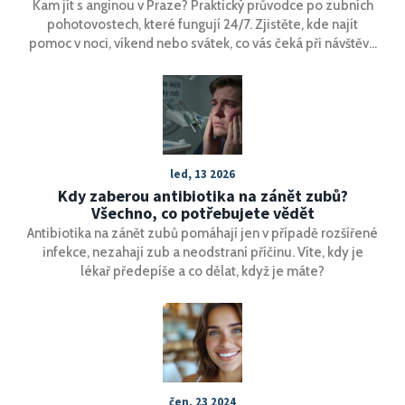
Kam jít s anginou v Praze? Praktický průvodce po zubních
pohotovostech, které fungují 24/7. Zjistěte, kde najít
pomoc v noci, víkend nebo svátek, co vás čeká při návštěvě
a jak se vyhnout komplikacím.
led, 13 2026
Kdy zaberou antibiotika na zánět zubů?
Všechno, co potřebujete vědět
Antibiotika na zánět zubů pomáhají jen v případě rozšířené
infekce, nezahají zub a neodstraní příčinu. Víte, kdy je
lékař předepíše a co dělat, když je máte?
čen, 23 2024