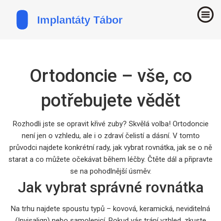
Ortodoncie – vše, co
potřebujete vědět
Rozhodli jste se opravit křivé zuby? Skvělá volba! Ortodoncie
není jen o vzhledu, ale i o zdraví čelistí a dásní. V tomto
průvodci najdete konkrétní rady, jak vybrat rovnátka, jak se o ně
starat a co můžete očekávat během léčby. Čtěte dál a připravte
se na pohodlnější úsměv.
Jak vybrat správné rovnátka
Na trhu najdete spoustu typů – kovová, keramická, neviditelná
(Invisalign) nebo samolepicí. Pokud vás trápí vzhled, zkuste