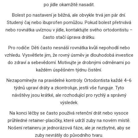
po jídle okamžitě nasadit.
Bolest po nastavení je běžná, ale obvykle trvá jen pár dní.
Studený čaj nebo ibuprofen pomůžou. Pokud bolest přetrvává
nebo rovnátka uvíznou v jídle, kontaktujte svého ortodontistu –
často stačí úprava drátku.
Pro rodiče: Děti často nesnáší rovnátka kvůli nepohodlí nebo
vzhledu. Vysvětlete jim, že rovný úsměv je dlouhodobá investice
do zdraví a sebevědomí. Motivujte je drobnými odměnami po
každém úspěšném týdnu čistění.
Nezapomínejte na pravidelné kontroly. Ortodontista každé 4–6
týdnů upraví dráty a zkontroluje, jestli vše funguje. Tyto
návštěvy jsou krátké, ale rozhodující pro rychlý a správný
výsledek.
Na konci léčby se často používá retenční drát nebo vysoce
průhledné retainer-placičky, které udrží zuby na novém místě.
Nošení retaineru je jednorázová fáze, ale je nezbytné, aby se
zuby nevrátily do původního tvaru.