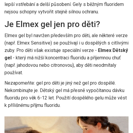
lepší vstřebání a delší působení. Gely s běžným fluoridem
nejsou schopny vytvořit stejně silnou ochranu.
Je Elmex gel jen pro děti?
Elmex gel byl navržen především pro děti, ale některé verze
(např. Elmex Sensitive) se používají i u dospělých s citlivými
zuby. Pro děti však existuje speciální verze -
Elmex Dětský
gel
- který má nižší koncentraci fluoridu a příjemnou chuť
(např. jahodovou nebo citronovou), aby děti neodmítaly
používat.
Nezapomeňte: gel pro děti je jiný než gel pro dospělé.
Nekombinujte je. Dětský gel má přesně vypočítanou dávku
fluoridu pro věk 6-12 let. Použití dospělého gelu může vést
k přílišnému příjmu fluoridu.