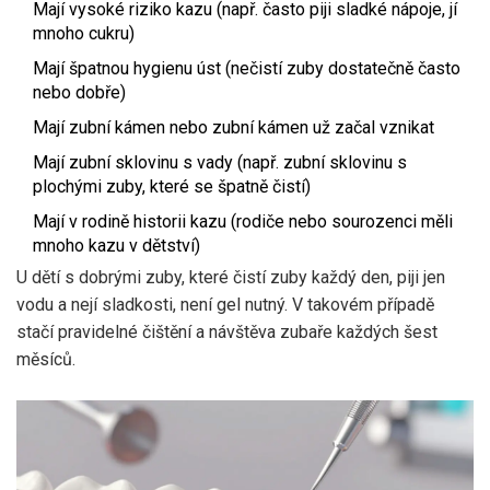
Mají vysoké riziko kazu (např. často piji sladké nápoje, jí
mnoho cukru)
Mají špatnou hygienu úst (nečistí zuby dostatečně často
nebo dobře)
Mají zubní kámen nebo zubní kámen už začal vznikat
Mají zubní sklovinu s vady (např. zubní sklovinu s
plochými zuby, které se špatně čistí)
Mají v rodině historii kazu (rodiče nebo sourozenci měli
mnoho kazu v dětství)
U dětí s dobrými zuby, které čistí zuby každý den, piji jen
vodu a nejí sladkosti, není gel nutný. V takovém případě
stačí pravidelné čištění a návštěva zubaře každých šest
měsíců.