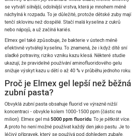
se vytváří silnější, odolnější vrstva, která je mnohem méně
náchylná k rozpadu. To je důležité, protože dětské zuby mají
tenčí sklovinu než dospělé. Stačí malá kyselina z cukrů
nebo nápojů, a už začíná kariés.
Elmex gel také způsobuje, že bakterie v ústech méně
efektivně vytvářejí kyselinu. To znamená, že i když dítě sní
sladké potraviny, riziko vzniku kazu klesá. Některé studie
ukazují, že pravidelné používání aminofluoridového gelu
snižuje výskyt kazu u dětí o až 40 % v průběhu jednoho roku.
Proč je Elmex gel lepší než běžná
zubní pasta?
Obvyklá zubní pasta obsahuje fluorid ve výrazně nižší
koncentraci - obvykle kolem 1000-1500 ppm (částic na
milion). Elmex gel má
5000 ppm fluoridu
. To je pětkrát více.
A proto ho není možné používat každý den jako pastu. Je to
léčivý přípravek, který se používá pod dohledem zubaře.