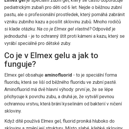
Elmex gel
je speciální zubní gel, který se často doporučuje
pediatrickým zubaři pro děti od 6 let. Nejde o běžnou zubní
pastu, ale o profesionální prostředek, který pomáhá zabránit
vzniku zubního kazu a posílit sklovinu zubů. Mnoho rodičů
si klade otázku:
Na co je Elmex gel vlastně?
Odpověď je
jednoduchá - je to ochranný štít proti kámeni a kazu, který se
vyrábí speciálně pro dětské zuby.
Co je v Elmex gelu a jak to
funguje?
Elmex gel obsahuje
aminofluorid
- to je speciální forma
fluoridu, která se liší od běžného fluoridu ve zubní pastě.
Aminofluorid má dvě hlavní výhody: první je, že se lépe
přichycuje k povrchu zubu, a druhá je, že vytváří pevnou
ochrannou vrstvu, která brání kyselinám od bakterií v ničení
skloviny.
Když dítě používá Elmex gel, fluorid proniká hluboko do
skloviny a změní její strukturu. Místo slabé, křehké skloviny