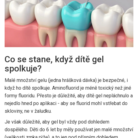
Co se stane, když dítě gel
spolkuje?
Malé množství gelu (jedna hrášková dávka) je bezpečné, i
když ho dítě spolkuje. Aminofluorid je méně toxický než jiné
formy fluoridu. Přesto je důležité, aby dítě gel nepláchnulo a
nejedlo hned po aplikaci - aby se fluorid mohl vstřebat do
skloviny, ne v žaludku.
Je však důležité, aby gel byl vždy pod dohledem
dospělého. Děti do 6 let by měly používat jen malé množství
(velikosti zrnka rýže), a to jen pod přísným dohledem.