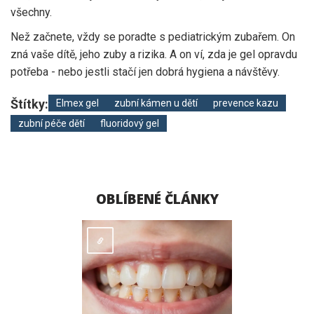
všechny.
Než začnete, vždy se poradte s pediatrickým zubařem. On
zná vaše dítě, jeho zuby a rizika. A on ví, zda je gel opravdu
potřeba - nebo jestli stačí jen dobrá hygiena a návštěvy.
Štítky:
Elmex gel
zubní kámen u dětí
prevence kazu
zubní péče dětí
fluoridový gel
OBLÍBENÉ ČLÁNKY