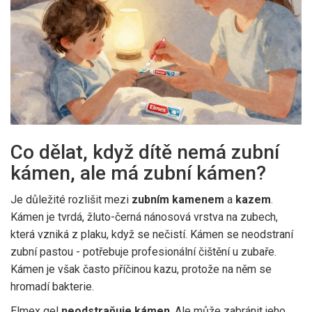
Co dělat, když dítě nemá zubní
kámen, ale má zubní kámen?
Je důležité rozlišit mezi
zubním kamenem
a
kazem
.
Kámen je tvrdá, žluto-černá nánosová vrstva na zubech,
která vzniká z plaku, když se nečistí. Kámen se neodstraní
zubní pastou - potřebuje profesionální čištění u zubaře.
Kámen je však často příčinou kazu, protože na něm se
hromadí bakterie.
Elmex gel
neodstraňuje kámen
. Ale může zabránit jeho