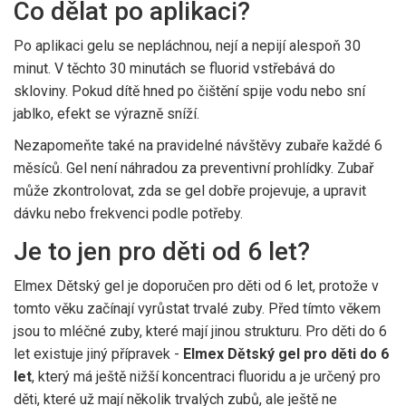
Co dělat po aplikaci?
Po aplikaci gelu se nepláchnou, nejí a nepijí alespoň 30
minut. V těchto 30 minutách se fluorid vstřebává do
skloviny. Pokud dítě hned po čištění spije vodu nebo sní
jablko, efekt se výrazně sníží.
Nezapomeňte také na pravidelné návštěvy zubaře každé 6
měsíců. Gel není náhradou za preventivní prohlídky. Zubař
může zkontrolovat, zda se gel dobře projevuje, a upravit
dávku nebo frekvenci podle potřeby.
Je to jen pro děti od 6 let?
Elmex Dětský gel je doporučen pro děti od 6 let, protože v
tomto věku začínají vyrůstat trvalé zuby. Před tímto věkem
jsou to mléčné zuby, které mají jinou strukturu. Pro děti do 6
let existuje jiný přípravek -
Elmex Dětský gel pro děti do 6
let
, který má ještě nižší koncentraci fluoridu a je určený pro
děti, které už mají několik trvalých zubů, ale ještě ne