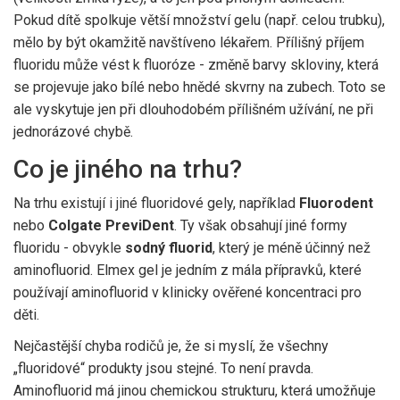
Pokud dítě spolkuje větší množství gelu (např. celou trubku),
mělo by být okamžitě navštíveno lékařem. Přílišný příjem
fluoridu může vést k fluoróze - změně barvy skloviny, která
se projevuje jako bílé nebo hnědé skvrny na zubech. Toto se
ale vyskytuje jen při dlouhodobém přílišném užívání, ne při
jednorázové chybě.
Co je jiného na trhu?
Na trhu existují i jiné fluoridové gely, například
Fluorodent
nebo
Colgate PreviDent
. Ty však obsahují jiné formy
fluoridu - obvykle
sodný fluorid
, který je méně účinný než
aminofluorid. Elmex gel je jedním z mála přípravků, které
používají aminofluorid v klinicky ověřené koncentraci pro
děti.
Nejčastější chyba rodičů je, že si myslí, že všechny
„fluoridové“ produkty jsou stejné. To není pravda.
Aminofluorid má jinou chemickou strukturu, která umožňuje