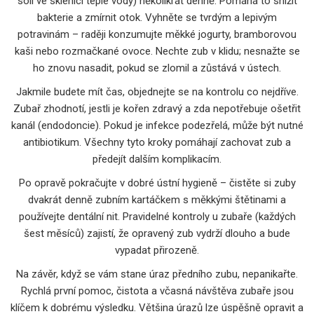
soli ve sklenici teplé vody) několikrát denně. Pomáhá to snížit
bakterie a zmírnit otok. Vyhněte se tvrdým a lepivým
potravinám – raději konzumujte měkké jogurty, bramborovou
kaši nebo rozmačkané ovoce. Nechte zub v klidu; nesnažte se
ho znovu nasadit, pokud se zlomil a zůstává v ústech.
Jakmile budete mít čas, objednejte se na kontrolu co nejdříve.
Zubař zhodnotí, jestli je kořen zdravý a zda nepotřebuje ošetřit
kanál (endodoncie). Pokud je infekce podezřelá, může být nutné
antibiotikum. Všechny tyto kroky pomáhají zachovat zub a
předejít dalším komplikacím.
Po opravě pokračujte v dobré ústní hygieně – čistěte si zuby
dvakrát denně zubním kartáčkem s měkkými štětinami a
používejte dentální nit. Pravidelné kontroly u zubaře (každých
šest měsíců) zajistí, že opravený zub vydrží dlouho a bude
vypadat přirozeně.
Na závěr, když se vám stane úraz předního zubu, nepanikařte.
Rychlá první pomoc, čistota a včasná návštěva zubaře jsou
klíčem k dobrému výsledku. Většina úrazů lze úspěšně opravit a