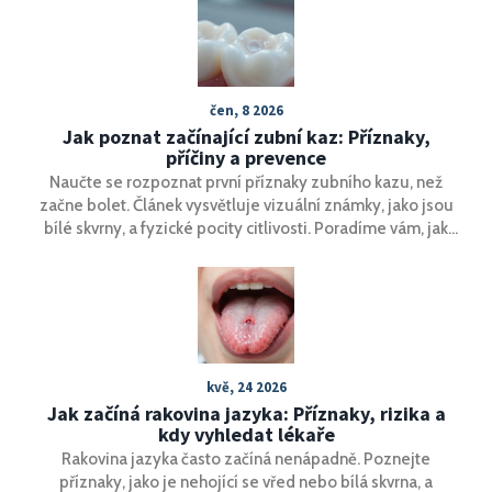
čen, 8 2026
Jak poznat začínající zubní kaz: Příznaky,
příčiny a prevence
Naučte se rozpoznat první příznaky zubního kazu, než
začne bolet. Článek vysvětluje vizuální známky, jako jsou
bílé skvrny, a fyzické pocity citlivosti. Poradíme vám, jak
zastavit kaz doma pomocí remineralizace a kdy je nutná
návštěva zubaře.
kvě, 24 2026
Jak začíná rakovina jazyka: Příznaky, rizika a
kdy vyhledat lékaře
Rakovina jazyka často začíná nenápadně. Poznejte
příznaky, jako je nehojící se vřed nebo bílá skvrna, a