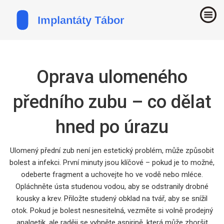
Oprava ulomeného
předního zubu – co dělat
hned po úrazu
Ulomený přední zub není jen estetický problém, může způsobit
bolest a infekci. První minuty jsou klíčové – pokud je to možné,
odeberte fragment a uchovejte ho ve vodě nebo mléce.
Opláchněte ústa studenou vodou, aby se odstranily drobné
kousky a krev. Přiložte studený obklad na tvář, aby se snížil
otok. Pokud je bolest nesnesitelná, vezměte si volně prodejný
analgetik, ale raději se vyhněte aspirině, která může zhoršit