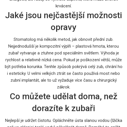
krvácení.
Jaké jsou nejčastější možnosti
opravy
Stomatolog má několik metod, jak obnovit přední zub.
Nejjednodušší je kompozitní výplň – plastová hmota, kterou
zubař vytvaruje a ztuhne pod speciálním světlem. Výhoda je
rychlost a relativně nízká cena. Pokud je poškození větší, může
být potřeba korunka. Tenhle způsob pokrývá celý zub, chrání ho
i esteticky. U velmi velkých ztrát se často používá most nebo
zubní implantát, ale to už vyžaduje více času a chirurgický
zákrok.
Co můžete udělat doma, než
dorazíte k zubaři
Nejlepší je udržet čistotu. Opláchněte ústa slanou vodou (lžička