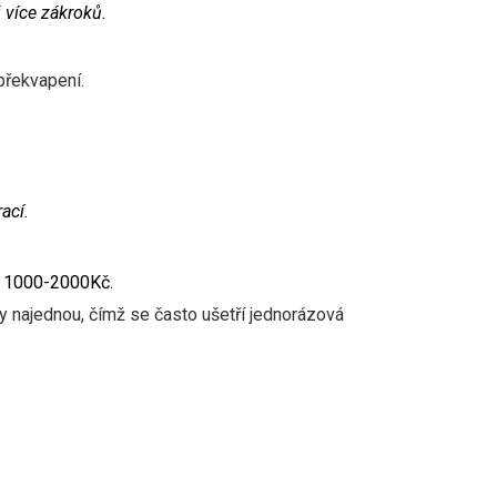
 více zákroků.
překvapení.
ací.
 o 1000-2000Kč.
y najednou, čímž se často ušetří jednorázová