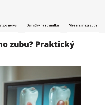
st po nervu
Gumičky na rovnátka
Mezera mezi zuby
ho zubu? Praktický