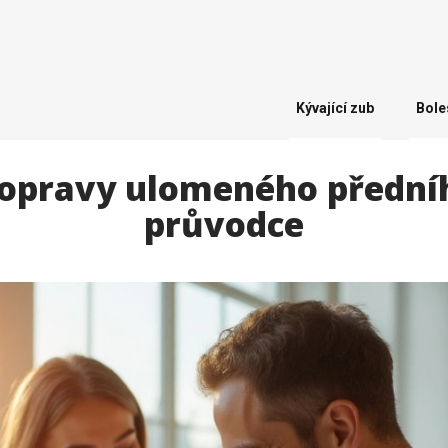
Kývající zub
Bole
 opravy ulomeného přední
průvodce