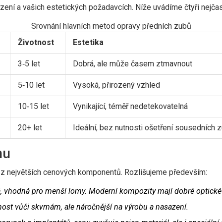
í a vašich estetických požadavcích. Níže uvádíme čtyři nejčastějš
Srovnání hlavních metod opravy předních zubů
Životnost
Estetika
3‑5 let
Dobrá, ale může časem ztmavnout
5‑10 let
Vysoká, přirozený vzhled
10‑15 let
Vynikající, téměř nedetekovatelná
20+ let
Ideální, bez nutnosti ošetření sousedních 
nu
ím z největších cenových komponentů. Rozlišujeme především:
ná, vhodná pro menší lomy. Moderní kompozity mají dobré optické v
lnost vůči skvrnám, ale náročnější na výrobu a nasazení.