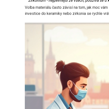
Zirkonium
- nejpevnější ze všech, používá se u k
Volba materiálu často závisí na tom, jak moc vám
investice do keramiky nebo zirkonia se rychle vr