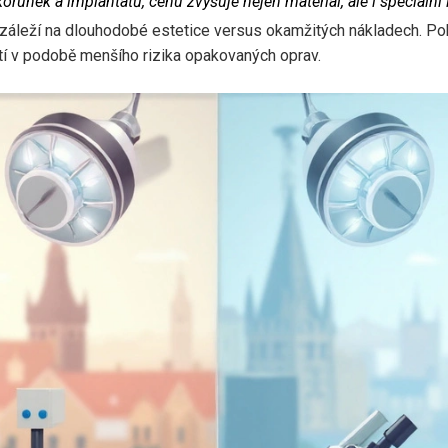
orunek a implantátů, cenu zvyšuje nejen materiál, ale i speciální 
 záleží na dlouhodobé estetice versus okamžitých nákladech. Pok
átí v podobě menšího rizika opakovaných oprav.