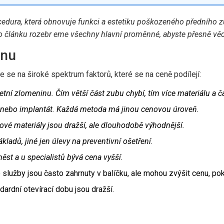
cedura, která
obnovuje funkci a estetiku poškozeného předního 
to článku rozebr eme všechny hlavní proměnné, abyste přesně věd
enu
se na široké spektrum faktorů, které se na ceně podílejí:
ní zlomeninu. Čím větší část zubu chybí, tím více materiálu a č
a nebo implantát. Každá metoda má jinou cenovou úroveň.
ové materiály jsou dražší, ale dlouhodobě výhodnější.
kladů, jiné jen úlevy na preventivní ošetření.
ěst a u specialistů bývá cena vyšší.
 služby jsou často zahrnuty v balíčku, ale mohou zvýšit cenu, p
ardní otevírací dobu jsou dražší.