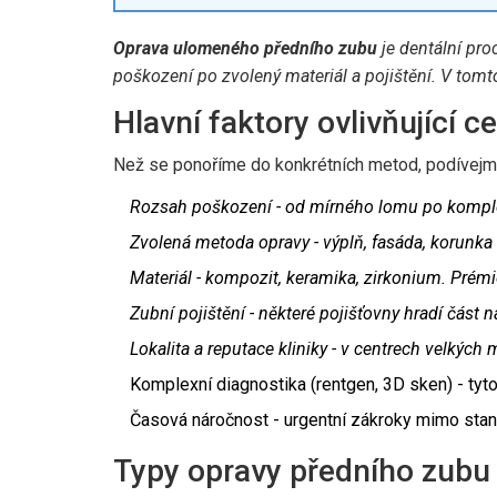
Oprava ulomeného předního zubu
je dentální pro
poškození po zvolený materiál a pojištění. V tom
Hlavní faktory ovlivňující c
Než se ponoříme do konkrétních metod, podívejme 
Rozsah poškození
- od mírného lomu po komplet
Zvolená metoda opravy
- výplň, fasáda, korunk
Materiál
- kompozit, keramika, zirkonium. Prémi
Zubní pojištění
- některé pojišťovny hradí část ná
Lokalita a reputace kliniky
- v centrech velkých m
Komplexní diagnostika (rentgen, 3D sken) - tyto
Časová náročnost - urgentní zákroky mimo stand
Typy opravy předního zubu