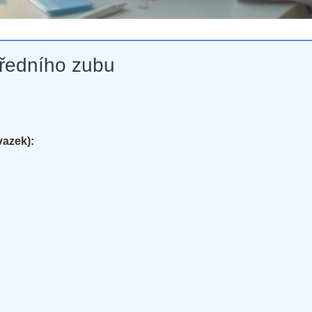
předního zubu
vazek):