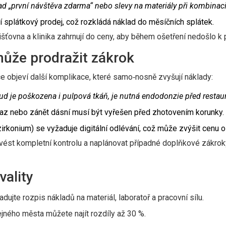
ad „první návštěva zdarma“ nebo slevy na materiály při kombinaci
í splátkový prodej, což rozkládá náklad do měsíčních splátek.
išťovna a klinika zahrnují do ceny, aby během ošetření nedošlo k 
ůže prodražit zákrok
e objeví další komplikace, které samo‑nosně zvyšují náklady:
ud je poškozena i pulpová tkáň, je nutná endodonzie před restaur
az nebo zánět dásní musí být vyřešen před zhotovením korunky.
zirkonium) se vyžaduje digitální odlévání, což může zvýšit cenu
ovést kompletní kontrolu a naplánovat případné doplňkové zákrok
vality
ujte rozpis nákladů na materiál, laboratoř a pracovní sílu.
tejného města můžete najít rozdíly až 30 %.