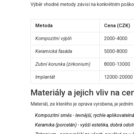
Výběr vhodné metody závisí na konkrétním poškozen
Metoda
Cena (CZK)
Kompozitní výplň
2000-4000
Keramická fasáda
5000-8000
Zubní korunka (zirkonium)
8000-13000
Implantát
12000-20000
Materiály a jejich vliv na ce
Materiál, ze kterého je oprava vyrobena, je jedn
Kompozitní směs
- levnější, rychle aplikovatel
Keramika (porcelán)
- vyšší estetika, dobrá odo