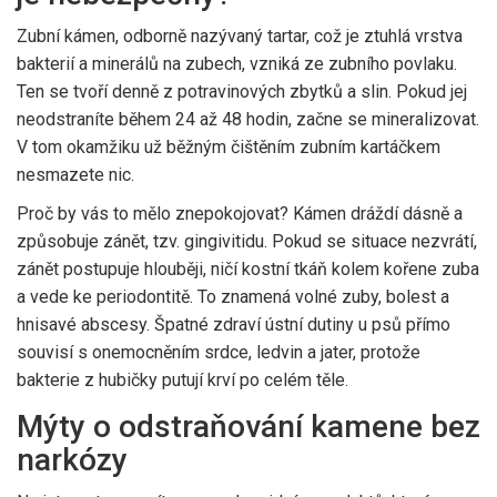
Zubní kámen, odborně nazývaný
tartar
, což je
ztuhlá vrstva
bakterií a minerálů na zubech
, vzniká ze zubního povlaku.
Ten se tvoří denně z potravinových zbytků a slin. Pokud jej
neodstraníte během 24 až 48 hodin, začne se mineralizovat.
V tom okamžiku už běžným čištěním zubním kartáčkem
nesmazete nic.
Proč by vás to mělo znepokojovat? Kámen dráždí dásně a
způsobuje zánět, tzv.
gingivitidu
. Pokud se situace nezvrátí,
zánět postupuje hlouběji, ničí kostní tkáň kolem kořene zuba
a vede ke
periodontitě
. To znamená volné zuby, bolest a
hnisavé abscesy. Špatné zdraví ústní dutiny u psů přímo
souvisí s onemocněním srdce, ledvin a jater, protože
bakterie z hubičky putují krví po celém těle.
Mýty o odstraňování kamene bez
narkózy