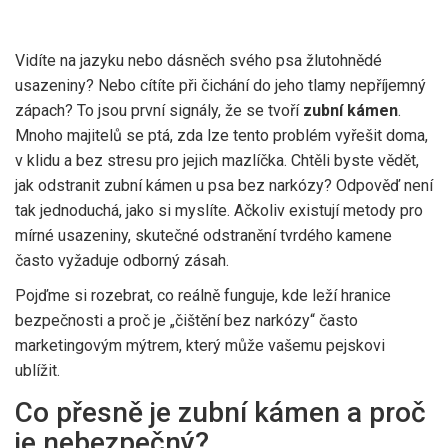
Vidíte na jazyku nebo dásněch svého psa žlutohnědé
usazeniny? Nebo cítíte při čichání do jeho tlamy nepříjemný
zápach? To jsou první signály, že se tvoří
zubní kámen
.
Mnoho majitelů se ptá, zda lze tento problém vyřešit doma,
v klidu a bez stresu pro jejich mazlíčka. Chtěli byste vědět,
jak odstranit zubní kámen u psa bez narkózy? Odpověď není
tak jednoduchá, jako si myslíte. Ačkoliv existují metody pro
mírné usazeniny, skutečné odstranění tvrdého kamene
často vyžaduje odborný zásah.
Pojďme si rozebrat, co reálně funguje, kde leží hranice
bezpečnosti a proč je „čištění bez narkózy“ často
marketingovým mýtrem, který může vašemu pejskovi
ublížit.
Co přesně je zubní kámen a proč
je nebezpečný?