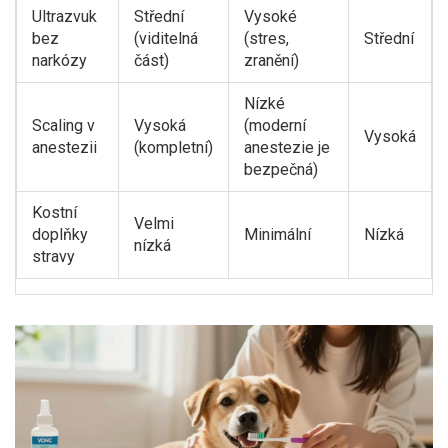
Ultrazvuk
Střední
Vysoké
bez
(viditelná
(stres,
Střední
narkózy
část)
zranění)
Nízké
Scaling v
Vysoká
(moderní
Vysoká
anestezii
(kompletní)
anestezie je
bezpečná)
Kostní
Velmi
doplňky
Minimální
Nízká
nízká
stravy