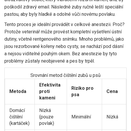
poškodil zdravý email. Následně zuby ručně leští speciální
pastou, aby byly hladké a odolné vůči novému povlaku.
Tento proces je ideální provádět v celkové anestezii. Proč?
Protože veterinář může provést kompletní vyšetření ústní
dutiny, včetně rentgenového snímku. Mnoho problémů, jako
jsou rezorbované kořeny nebo cysty, se nachází pod dásní
a nejsou viditelné pouhým okem. Bez anestezie by tyto
problémy zůstaly neobjevené a pes by trpěl.
Srovnání metod čištění zubů u psů
Efektivita
Riziko pro
Metoda
proti
Cena
psa
kameni
Domácí
Nízká
čištění
(pouze
Minimální
Nízká
(kartáček)
povlak)