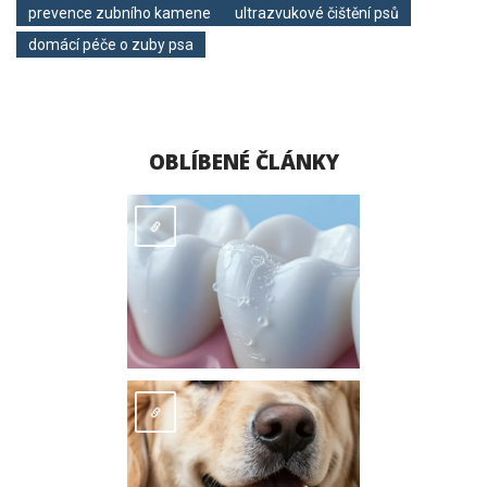
prevence zubního kamene
ultrazvukové čištění psů
domácí péče o zuby psa
OBLÍBENÉ ČLÁNKY