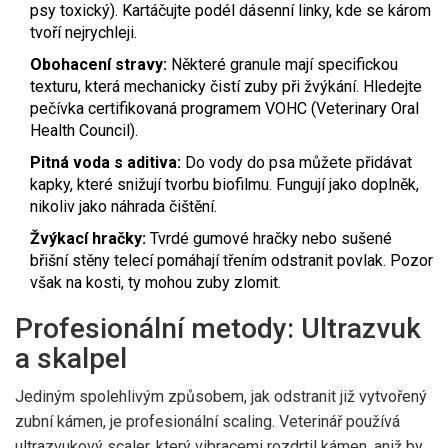
psy toxický). Kartáčujte podél dásenní linky, kde se károm
tvoří nejrychleji.
Obohacení stravy:
Některé granule mají specifickou
texturu, která mechanicky čistí zuby při žvýkání. Hledejte
pečívka certifikovaná programem VOHC (Veterinary Oral
Health Council).
Pitná voda s aditiva:
Do vody do psa můžete přidávat
kapky, které snižují tvorbu biofilmu. Fungují jako doplněk,
nikoliv jako náhrada čištění.
Žvýkací hračky:
Tvrdé gumové hračky nebo sušené
břišní stěny telecí pomáhají třením odstranit povlak. Pozor
však na kosti, ty mohou zuby zlomit.
Profesionální metody: Ultrazvuk
a skalpel
Jediným spolehlivým způsobem, jak odstranit již vytvořený
zubní kámen, je profesionální scaling. Veterinář používá
ultrazvukový scaler, který vibracemi rozdrtil kámen, aniž by