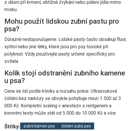
z dásní při krmení, obtížné žvýkání nebo pálení jídla mimo
misku.
Mohu použít lidskou zubní pastu pro
psa?
Důrazně nedoporučujeme. Lidské pasty často obsahují fluor,
xylitol nebo jiné látky, které jsou pro psy toxické při
polyknutí. Vždy používejte pasty určené specificky pro
zvířata.
Kolik stojí odstranění zubního kamene
u psa?
Cena se liší podle kliniky a rozsahu práce. Ultrazvukové
čištění bez narkózy se obvykle pohybuje mezi 1 500 až 3
000 Kč. Kompletní scaling v anestezii s rentgenem a
krevními testy může stát od 5 000 do 10 000 Kč a více.
Štítky:
zubní kámen pes
čištění zubů pes