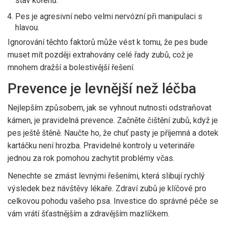
stav kořenů.
Pes je agresivní nebo velmi nervózní při manipulaci s
hlavou.
Ignorování těchto faktorů může vést k tomu, že pes bude
muset mít později extrahovány celé řady zubů, což je
mnohem dražší a bolestivější řešení.
Prevence je levnější než léčba
Nejlepším způsobem, jak se vyhnout nutnosti odstraňovat
kámen, je pravidelná prevence. Začněte čištění zubů, když je
pes ještě štěně. Naučte ho, že chuť pasty je příjemná a dotek
kartáčku není hrozba. Pravidelné kontroly u veterináře
jednou za rok pomohou zachytit problémy včas.
Nenechte se zmást levnými řešeními, která slibují rychlý
výsledek bez návštěvy lékaře. Zdraví zubů je klíčové pro
celkovou pohodu vašeho psa. Investice do správné péče se
vám vrátí šťastnějším a zdravějším mazlíčkem.