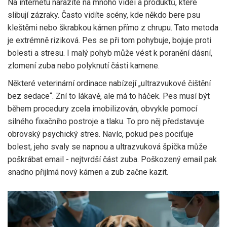
Na internetu narazíte na mnoho videí a produktů, které
slibují zázraky. Často vidíte scény, kde někdo bere psu
kleštěmi nebo škrabkou kámen přímo z chrupu. Tato metoda
je extrémně riziková. Pes se při tom pohybuje, bojuje proti
bolesti a stresu. I malý pohyb může vést k poranění dásní,
zlomení zuba nebo polyknutí části kamene.
Některé veterinární ordinace nabízejí „ultrazvukové čištění
bez sedace“. Zní to lákavě, ale má to háček. Pes musí být
během procedury zcela imobilizován, obvykle pomocí
silného fixačního postroje a tlaku. To pro něj představuje
obrovský psychický stres. Navíc, pokud pes pociťuje
bolest, jeho svaly se napnou a ultrazvuková špička může
poškrábat email - nejtvrdší část zuba. Poškozený email pak
snadno přijímá nový kámen a zub začne kazit.