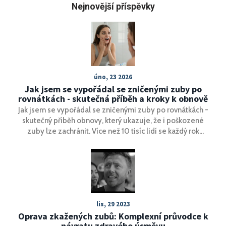
Nejnovější příspěvky
úno, 23 2026
Jak jsem se vypořádal se zničenými zuby po
rovnátkách - skutečná příběh a kroky k obnově
Jak jsem se vypořádal se zničenými zuby po rovnátkách -
skutečný příběh obnovy, který ukazuje, že i poškozené
zuby lze zachránit. Více než 10 tisíc lidí se každý rok
potýká s demineralizací po ortodontii. Zde je, co funguje.
lis, 29 2023
Oprava zkažených zubů: Komplexní průvodce k
návratu zdravého úsměvu