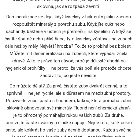
sklovina, jak se rozpadá zevnitř.
Demineralizace se děje, když kyseliny z bakterií v plaku začnou
rozpouštět minerály z povrchu zubu. Když jíte cukr nebo
sacharidy, bakterie v ústech je přeměňují na kyselinu. A když se
čistíte špatně nebo příliš řídce, tyto kyseliny zůstávají na zubech
déle než by měly. Největší hrozba? To, že to probíhá bez bolesti.
Můžete mít demineralizaci i na zubech, které vypadají zcela
zdravě. A to je právě ten důvod, proč je důležité chodit na
hygienické prohlídky — ne proto, že vás bolí, ale protože chcete
zastavit to, co ještě nevidíte.
Co můžete dělat? Za prvé, čistěte zuby dvakrát denně, a to
správně — ne jen rychle, ale s důrazem na mezizubní prostory.
Používejte zubní pastu s
fluoridem
,
látkou, která pomáhá zubní
sklovině obnovovat své minerály
.
Fluorid není chemická zbraň,
je to přirozený pomáhající rukou vašich zubů. Za druhé,
omezujte časté svačiny a sladké nápoje. Nejde o to, kolik cukru
sníte, ale kolikrát ho vaše zuby denně dostanou. Každá svačina