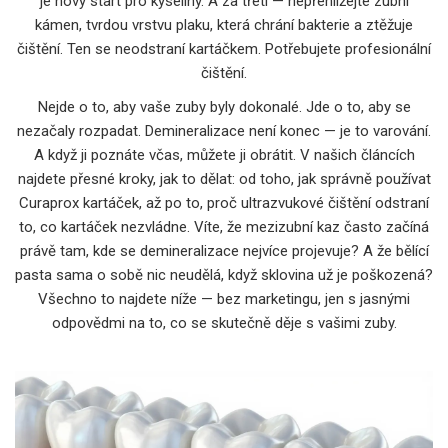
je nový start pro kyseliny. A za třetí — nepřehlížejte
zubní
kámen
,
tvrdou vrstvu plaku, která chrání bakterie a ztěžuje
čištění
.
Ten se neodstraní kartáčkem. Potřebujete profesionální
čištění.
Nejde o to, aby vaše zuby byly dokonalé. Jde o to, aby se
nezačaly rozpadat. Demineralizace není konec — je to varování.
A když ji poznáte včas, můžete ji obrátit. V našich článcích
najdete přesné kroky, jak to dělat: od toho, jak správně používat
Curaprox kartáček, až po to, proč ultrazvukové čištění odstraní
to, co kartáček nezvládne. Víte, že mezizubní kaz často začíná
právě tam, kde se demineralizace nejvíce projevuje? A že bělící
pasta sama o sobě nic neudělá, když sklovina už je poškozená?
Všechno to najdete níže — bez marketingu, jen s jasnými
odpovědmi na to, co se skutečně děje s vašimi zuby.