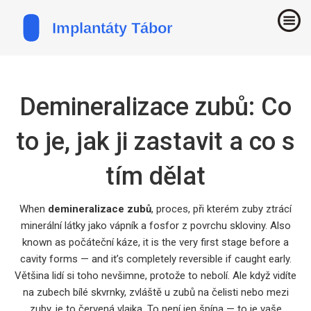
Demineralizace zubů: Co
to je, jak ji zastavit a co s
tím dělat
When
demineralizace zubů
,
proces, při kterém zuby ztrácí
minerální látky jako vápník a fosfor z povrchu skloviny
. Also
known as
počáteční káze
, it is the very first stage before a
cavity forms — and it’s completely reversible if caught early.
Většina lidí si toho nevšimne, protože to nebolí. Ale když vidíte
na zubech bílé skvrnky, zvláště u zubů na čelisti nebo mezi
zuby, je to červená vlajka. To není jen špína — to je vaše