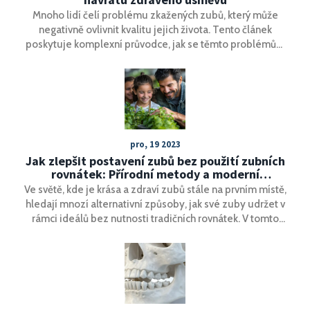
Mnoho lidí čelí problému zkažených zubů, který může
negativně ovlivnit kvalitu jejich života. Tento článek
poskytuje komplexní průvodce, jak se těmto problémům
postavit a obnovit zdravý úsměv. Zabývá se příčinami
zkažených zubů, různými metodami léčby a prevencí.
Čtenáři zde najdou užitečné tipy a rady od domácí péče
až po profesionální zásahy.
pro, 19 2023
Jak zlepšit postavení zubů bez použití zubních
rovnátek: Přírodní metody a moderní
technologie
Ve světě, kde je krása a zdraví zubů stále na prvním místě,
hledají mnozí alternativní způsoby, jak své zuby udržet v
rámci ideálů bez nutnosti tradičních rovnátek. V tomto
článku se dozvíte o různých metodách a technologiích,
které mohou pomoci zlepšit postavení zubů bez potřeby
zubních rovnátek. Od přírodních metod až po moderní
technologická řešení, přinášíme užitečné tipy a zajímavá
fakta, jak můžete svým zubům dopřát zaslouženou péči.