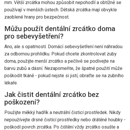
mm. Větší zrcátka mohou způsobit nepohodlí a obtížně se
používají v menších ústech. Dětská zrcátka mají obvykle
zaoblené hrany pro bezpečnost.
Můžu použít dentální zrcátko doma
pro sebevyšetření?
Ano, ale s opatrností. Domácí sebevyšetření není náhradou
za odbornou prohlídku. Pokud chcete zkontrolovat zuby
doma, použijte menší zrcátko a pečlivě se podívejte na
barvu zubů a dásní. Nezapomeňte, že špatné použití může
poškodit tkáně - pokud nejste si jistí, obraťte se na zubního
lékaře.
Jak čistit dentální zrcátko bez
poškození?
Použijte měkký hadřík a neutrální čisticí prostředek. Nikdy
nepoužívejte drsné čistící prostředky nebo drátěné houbky -
poškodí povrch zrcátka. Po čištění vždy zrcátko osušte a