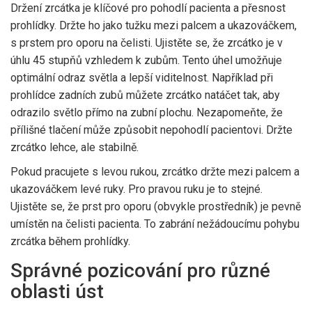
Držení zrcátka je klíčové pro pohodlí pacienta a přesnost
prohlídky. Držte ho jako tužku mezi palcem a ukazováčkem,
s prstem pro oporu na čelisti. Ujistěte se, že zrcátko je v
úhlu 45 stupňů vzhledem k zubům. Tento úhel umožňuje
optimální odraz světla a lepší viditelnost. Například při
prohlídce zadních zubů můžete zrcátko natáčet tak, aby
odrazilo světlo přímo na zubní plochu. Nezapomeňte, že
přílišné tlačení může způsobit nepohodlí pacientovi. Držte
zrcátko lehce, ale stabilně.
Pokud pracujete s levou rukou, zrcátko držte mezi palcem a
ukazováčkem levé ruky. Pro pravou ruku je to stejné.
Ujistěte se, že prst pro oporu (obvykle prostředník) je pevně
umístěn na čelisti pacienta. To zabrání nežádoucímu pohybu
zrcátka během prohlídky.
Správné pozicování pro různé
oblasti úst