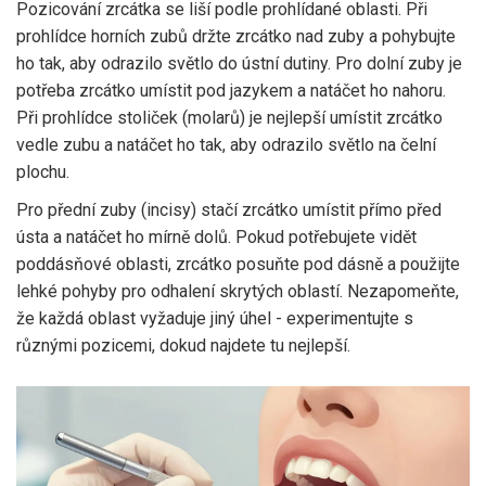
Pozicování zrcátka se liší podle prohlídané oblasti. Při
prohlídce horních zubů držte zrcátko nad zuby a pohybujte
ho tak, aby odrazilo světlo do ústní dutiny. Pro dolní zuby je
potřeba zrcátko umístit pod jazykem a natáčet ho nahoru.
Při prohlídce stoliček (molarů) je nejlepší umístit zrcátko
vedle zubu a natáčet ho tak, aby odrazilo světlo na čelní
plochu.
Pro přední zuby (incisy) stačí zrcátko umístit přímo před
ústa a natáčet ho mírně dolů. Pokud potřebujete vidět
poddásňové oblasti, zrcátko posuňte pod dásně a použijte
lehké pohyby pro odhalení skrytých oblastí. Nezapomeňte,
že každá oblast vyžaduje jiný úhel - experimentujte s
různými pozicemi, dokud najdete tu nejlepší.