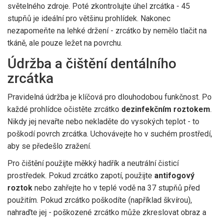
světelného zdroje. Poté zkontrolujte úhel zrcátka - 45
stupňů je ideální pro většinu prohlídek. Nakonec
nezapomeňte na lehké držení - zrcátko by nemělo tlačit na
tkáně, ale pouze ležet na povrchu.
Údržba a čištění dentálního
zrcátka
Pravidelná údržba je klíčová pro dlouhodobou funkčnost. Po
každé prohlídce očistěte zrcátko
dezinfekčním roztokem
.
Nikdy jej nevařte nebo nekladěte do vysokých teplot - to
poškodí povrch zrcátka. Uchovávejte ho v suchém prostředí,
aby se předešlo zražení.
Pro čištění použijte měkký hadřík a neutrální čisticí
prostředek. Pokud zrcátko zapotí, použijte
antifogový
roztok
nebo zahřejte ho v teplé vodě na 37 stupňů před
použitím. Pokud zrcátko poškodíte (například škvírou),
nahraďte jej - poškozené zrcátko může zkreslovat obraz a