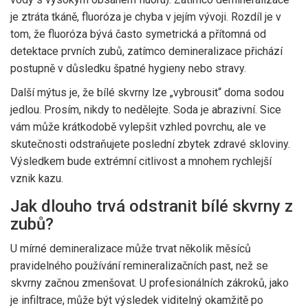
je ztráta tkáně, fluoróza je chyba v jejím vývoji. Rozdíl je v
tom, že fluoróza bývá často symetrická a přítomná od
detektace prvních zubů, zatímco demineralizace přichází
postupně v důsledku špatné hygieny nebo stravy.
Další mýtus je, že bílé skvrny lze „vybrousit“ doma sodou
jedlou. Prosím, nikdy to nedělejte. Soda je abrazivní. Sice
vám může krátkodobě vylepšit vzhled povrchu, ale ve
skutečnosti odstraňujete poslední zbytek zdravé skloviny.
Výsledkem bude extrémní citlivost a mnohem rychlejší
vznik kazu.
Jak dlouho trvá odstranit bílé skvrny z
zubů?
U mírné demineralizace může trvat několik měsíců
pravidelného používání remineralizačních past, než se
skvrny začnou zmenšovat. U profesionálních zákroků, jako
je infiltrace, může být výsledek viditelný okamžitě po