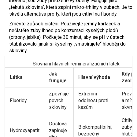
kterého jsou zuby přirozeně vyrobeny. Funguje jako
„tekutá sklovina“, která zaplní mikro-trhliny v zubech. Je to
skvělá alternativa pro ty, kteří jsou citliví na fluoridy.
Změňte způsob čištění. Používejte jemný kartáček a
nečistěte zuby ihned po konzumaci kyselých plodů
(citrony, jablka). Počkejte 30 minut, aby se pH v ústech
stabilizovalo, jinak si kyseliny „vmasírujete“ hlouběji do
skloviny.
Srovnání hlavních remineralizačních látek
Jak
Kdy ji
Látka
Hlavní výhoda
funguje
zvolit
Zpevňuje
Extrémní
Preve
Fluoridy
povrch
odolnost proti
a mírn
skloviny
kazům
skvrny
Citlivé
Doslova
Biokompatibilní,
zuby,
Hydroxyapatit
zaplňuje
bezpečný
hlubší