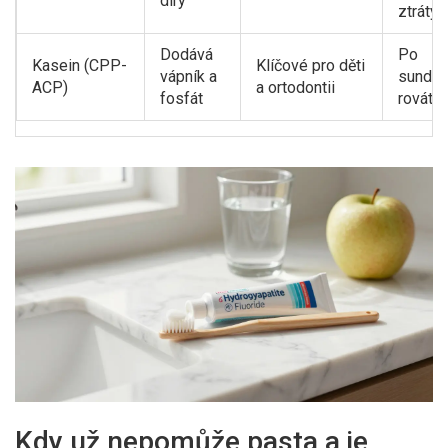
díry
ztráty
Dodává
Po
Kasein (CPP-
Klíčové pro děti
vápník a
sundán
ACP)
a ortodontii
fosfát
rovátk
Kdy už nepomůže pasta a je