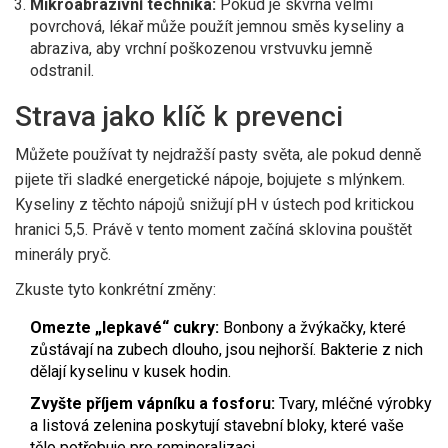
Mikroabrazivní technika:
Pokud je skvrna velmi
povrchová, lékař může použít jemnou směs kyseliny a
abraziva, aby vrchní poškozenou vrstvuvku jemně
odstranil.
Strava jako klíč k prevenci
Můžete používat ty nejdražší pasty světa, ale pokud denně
pijete tři sladké energetické nápoje, bojujete s mlýnkem.
Kyseliny z těchto nápojů snižují pH v ústech pod kritickou
hranici 5,5. Právě v tento moment začíná sklovina pouštět
minerály pryč.
Zkuste tyto konkrétní změny:
Omezte „lepkavé“ cukry:
Bonbony a žvýkačky, které
zůstávají na zubech dlouho, jsou nejhorší. Bakterie z nich
dělají kyselinu v kusek hodin.
Zvyšte příjem vápníku a fosforu:
Tvary, mléčné výrobky
a listová zelenina poskytují stavební bloky, které vaše
tělo potřebuje pro remineralizaci.