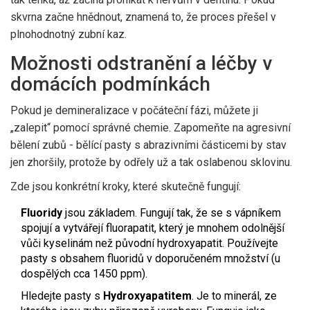
skvrna začne hnědnout, znamená to, že proces přešel v
plnohodnotný zubní kaz.
Možnosti odstranění a léčby v
domácích podmínkách
Pokud je demineralizace v počáteční fázi, můžete ji
„zalepit“ pomocí správné chemie. Zapomeňte na agresivní
bělení zubů - bělící pasty s abrazivními částicemi by stav
jen zhoršily, protože by odřely už a tak oslabenou sklovinu.
Zde jsou konkrétní kroky, které skutečně fungují:
Fluoridy
jsou základem. Fungují tak, že se s vápníkem
spojují a vytvářejí fluorapatit, který je mnohem odolnější
vůči kyselinám než původní hydroxyapatit. Používejte
pasty s obsahem fluoridů v doporučeném množství (u
dospělých cca 1450 ppm).
Hledejte pasty s
Hydroxyapatitem
. Je to minerál, ze