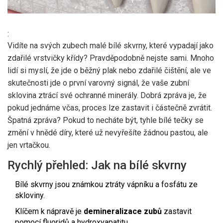
:
Vidíte na svých zubech malé bílé skvrny, které vypadají jako
zdařilé vrstvičky křídy? Pravděpodobně nejste sami. Mnoho
lidí si myslí, že jde o běžný plak nebo zdařilé čištění, ale ve
skutečnosti jde o první varovný signál, že vaše zubní
sklovina ztrácí své ochranné minerály. Dobrá zpráva je, že
pokud jednáme včas, proces lze zastavit i částečně zvrátit.
Špatná zpráva? Pokud to necháte být, tyhle bílé tečky se
změní v hnědé díry, které už nevyřešíte žádnou pastou, ale
jen vrtačkou.
Rychlý přehled: Jak na bílé skvrny
Bílé skvrny jsou známkou ztráty vápníku a fosfátu ze
skloviny.
Klíčem k nápravě je
demineralizace zubů
zastavit
pomocí fluoridů a hydroxyapatitu.