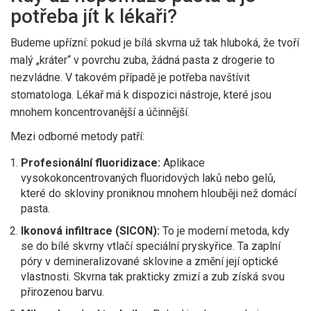
potřeba jít k lékaři?
Budeme upřízní: pokud je bílá skvrna už tak hluboká, že tvoří
malý „kráter“ v povrchu zuba, žádná pasta z drogerie to
nezvládne. V takovém případě je potřeba navštívit
stomatologa. Lékař má k dispozici nástroje, které jsou
mnohem koncentrovanější a účinnější.
Mezi odborné metody patří:
Profesionální fluoridizace:
Aplikace
vysokokoncentrovaných fluoridových laků nebo gelů,
které do skloviny proniknou mnohem hlouběji než domácí
pasta.
Ikonová infiltrace (SICON):
To je moderní metoda, kdy
se do bílé skvrny vtlačí speciální pryskyřice. Ta zaplní
póry v demineralizované sklovine a změní její optické
vlastnosti. Skvrna tak prakticky zmizí a zub získá svou
přirozenou barvu.