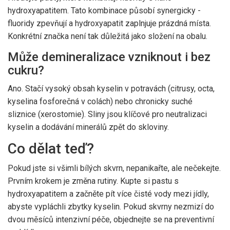
hydroxyapatitem. Tato kombinace působí synergicky -
fluoridy zpevňují a hydroxyapatit zaplnjuje prázdná místa.
Konkrétní značka není tak důležitá jako složení na obalu.
Může demineralizace vzniknout i bez
cukru?
Ano. Stačí vysoký obsah kyselin v potravách (citrusy, octa,
kyselina fosforečná v colách) nebo chronicky suché
sliznice (xerostomie). Sliny jsou klíčové pro neutralizaci
kyselin a dodávání minerálů zpět do skloviny.
Co dělat teď?
Pokud jste si všimli bílých skvrn, nepanikařte, ale nečekejte.
Prvním krokem je změna rutiny. Kupte si pastu s
hydroxyapatitem a začněte pít více čisté vody mezi jídly,
abyste vypláchli zbytky kyselin. Pokud skvrny nezmizí do
dvou měsíců intenzivní péče, objednejte se na preventivní