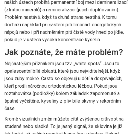
našich ústech probíhá permanentní boj mezi demineralizací
(ztrátou minerálů) a remineralizací (jejich doplňováním).
Problém nastává, když ta druhá strana nestíhá. K tomu
dochází například při častém pití limonád, energetických
nápojů nebo i při nadměrném pití čisté vody hned po jídle,
pokud je v ústech vysoká koncentrace kyselin.
Jak poznáte, že máte problém?
Nejčastějším příznakem jsou tzv. „white spots“. Jsou to
opalescentní bílé oblasti, které jsou nejviditelnější, když
jsou zuby mokré. Často se objevují u dětí a dospívajících,
kteří prošli náročnou ortodontickou léčbou. Pokud jsou
roztahovátka (podložky) kolem základek zapomenuté a
špatně vyčištěné, kyseliny z pliv bíle skvrny v rekordním
čase.
Kromě vizuálních změn můžete cítit zvýšenou citlivost na
studené nebo sladké. To je jasný signál, že sklovina je již
tak tenká, až začíná pronikat k nervům v dentinu. Pokud