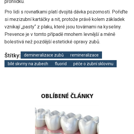
prohlídku.
Pro lidi s rovnatkami platí dvojitá dávka pozornosti. Pořiďte
si mezizubní kartáčky a nit, protože právě kolem základek
vznikají „pasty“ z plaku, které jsou továrnami na kyseliny.
Prevence je v tomto případě mnohem levnější a méně
bolestivá než pozdější estetické opravy zubů.
Štítky:
demineralizace zubů
remineralizace
bílé skvrny na zubech
fluorid
péče o zubní sklovinu
OBLÍBENÉ ČLÁNKY