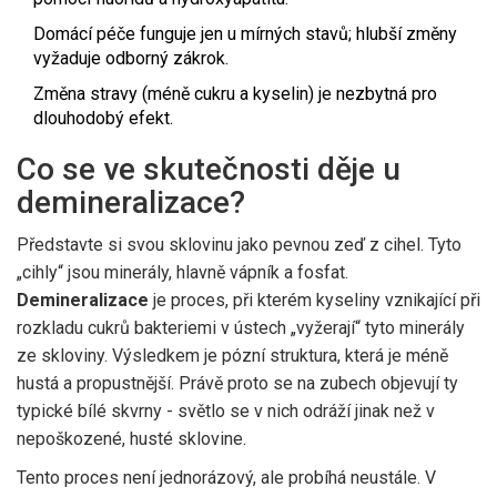
Domácí péče funguje jen u mírných stavů; hlubší změny
vyžaduje odborný zákrok.
Změna stravy (méně cukru a kyselin) je nezbytná pro
dlouhodobý efekt.
Co se ve skutečnosti děje u
demineralizace?
Představte si svou sklovinu jako pevnou zeď z cihel. Tyto
„cihly“ jsou minerály, hlavně vápník a fosfat.
Demineralizace
je
proces, při kterém kyseliny vznikající při
rozkladu cukrů bakteriemi v ústech „vyžerají“ tyto minerály
ze skloviny
.
Výsledkem je pózní struktura, která je méně
hustá a propustnější. Právě proto se na zubech objevují ty
typické bílé skvrny - světlo se v nich odráží jinak než v
nepoškozené, husté sklovine.
Tento proces není jednorázový, ale probíhá neustále. V