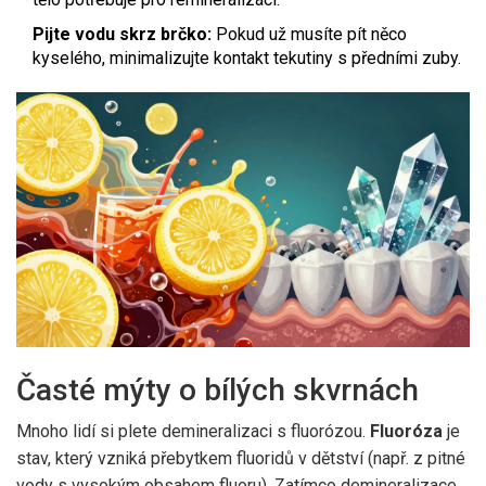
Pijte vodu skrz brčko:
Pokud už musíte pít něco
kyselého, minimalizujte kontakt tekutiny s předními zuby.
Časté mýty o bílých skvrnách
Mnoho lidí si plete demineralizaci s fluorózou.
Fluoróza
je
stav, který vzniká přebytkem fluoridů v dětství (např. z pitné
vody s vysokým obsahem fluoru). Zatímco demineralizace