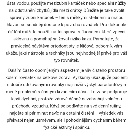
ústa vodou, použijte mezizubní kartáček nebo speciální nůžky
na odstranění zbytků jídla mezi drátky. Důležité je také zvolit
správný zubní kartáček – ten s měkkými štětinami a malou
hlavou se snadněji dostane k povrchu rovnátek. Pro dokonalé
čištění můžete použít i ústní spraye s fluoridem, které zpevní
sklovinu a pomáhají snižovat riziko kazu. Pamatujte, že
pravidelná návštěva ortodontisty je klíčová; odborník vám
ukáže, jaké nástroje a techniky jsou nejvhodnější právě pro váš
typ rovnátek.
Dalším často opomíjeným aspektem je vliv čistého prostoru
kolem rovnátek na celkové zdraví. Výzkumy ukazují, že pacienti
s dobře udržovanými rovnáky mají nižší výskyt paradontózy a
méně problémů s častým krvácením dásní. To zase podporuje
lepší dýchání, protože zdravé dásně nezabraňují volnému
průchodu vzduchu. Když se podíváte na své denní rutiny,
najděte si pár minut navíc na detailní čistění – výsledek vás
překvapí nejen úsměvem, ale i pohodlnějším dýcháním během
fyzické aktivity i spánku.