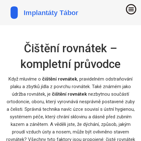
Čištění rovnátek –
kompletní průvodce
Když mluvíme o
čištění rovnátek
,
pravidelném odstraňování
plaku a zbytků jídla z povrchu rovnátek
. Také známém jako
údržba rovnátek
, je
čištění rovnátek
nezbytnou součástí
ortodoncie
,
oboru, který vyrovnává nesprávně postavené zuby
a čelisti
. Správná technika navíc úzce souvisí s
ústní hygienou
,
systémem péče, který chrání sklovinu a dásně před zubním
kazem a zánětem
. A věděli jste, že
dýchání
,
způsob, jakým
proudí vzduch ústy a nosem, může být ovlivněno stavem
rovnátek
? Všechny tyto faktory jsou propojené: čisté rovnátek