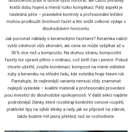
dlouholetou praxí si dovolí vyšší honorář, ale často přinášejí
kratší dobu hojení a menší riziko komplikací. Pátý aspekt je
následná péče – pravidelné kontroly a profesionální leštění
mohou prodloužit životnost fazet a tím snížit celkové výdaje v
dlouhodobém horizontu.
Jak porovnat náklady s keramickými fazetami? Keramika nabízí
vyšší odolnost vůči skvrnám, ale cena se může vyšplhat až o
50 % více než u kompozitu. Na druhou stranu, kompozitní
fazety lze opravit přímo v ordinaci, což šetří čas i peníze. Pokud
chcete ušetřit, zvažte kombinaci: kompozit na méně viditelné
zuby a keramiku na střední řadu, kde estetika hraje hlavní roli.
Pamatujte, že nejlevnější varianta nemusí vždy znamenat
nejlepší výsledek – kvalitní materiál a profesionální provedení
jsou investicí do dlouhodobé spokojenosti. V další sekci najdete
podrobnější články, které rozebírají konkrétní cenové rozpětí,
praktické tipy na výběr kliniky a rady, jak se připravit na zákrok,
takže budete mít jasný přehled, než se rozhodnete.