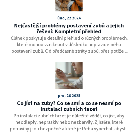
úno, 22 2024
Nejčastější problémy postavení zubů a jejich
řešení: Kompletní přehled
Článek poskytuje detailní přehled o různých problémech,
které mohou vzniknout v důsledku nepravidelného
postavení zubů. Od předčasné ztráty zubů, přes potíže s
žvýkáním až po psychické nepohodlí. Nabízí užitečné tipy,
jak se těmto problémům vyhnout, a zdůrazňuje důležitost
prevence a včasné ortodontické léčby.
pro, 26 2025
Co jíst na zuby? Co se smí a co se nesmí po
instalaci zubních fazet
Po instalaci zubních fazet je důležité vědět, co jíst, aby
neodleply, nepraskly nebo nezbarvily. Zjistěte, které
potraviny jsou bezpečné a které je třeba vynechat, abyste
si užívali krásné zuby dlouho.