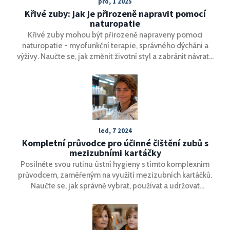
pro, 1 2025
Křivé zuby: jak je přirozeně napravit pomocí
naturopatie
Křivé zuby mohou být přirozeně napraveny pomocí
naturopatie - myofunkční terapie, správného dýchání a
výživy. Naučte se, jak změnit životní styl a zabránit návratu
křivých zubů bez drátků.
led, 7 2024
Kompletní průvodce pro účinné čištění zubů s
mezizubními kartáčky
Posilněte svou rutinu ústní hygieny s tímto komplexním
průvodcem, zaměřeným na využití mezizubních kartáčků.
Naučte se, jak správně vybrat, používat a udržovat
mezizubní kartáčky, aby jste maximalizovali jejich
účinnost. Článek také pokrývá užitečné tipy a triky pro
odstranění zubního plaku a prevenci zubního kazu,
příjemné pro každého, kdo chce mít zdravý úsměv.