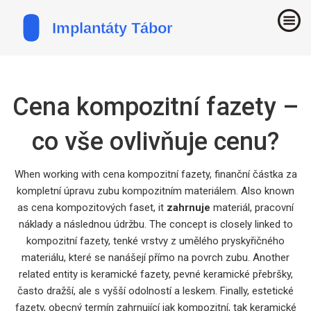
Cena kompozitní fazety –
co vše ovlivňuje cenu?
When working with
cena kompozitní fazety
,
finanční částka za
kompletní úpravu zubu kompozitním materiálem
. Also known
as
cena kompozitových faset
, it
zahrnuje
materiál, pracovní
náklady a následnou údržbu. The concept is closely linked to
kompozitní fazety
,
tenké vrstvy z umělého pryskyřičného
materiálu, které se nanášejí přímo na povrch zubu
. Another
related entity is
keramické fazety
,
pevné keramické přebršky,
často dražší, ale s vyšší odolností a leskem
. Finally,
estetické
fazety
,
obecný termín zahrnující jak kompozitní, tak keramické