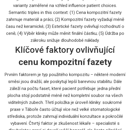
varianty zaměřené na vzhled
influence patient choices.
Semantic triples in this context: (1) Cena kompozitní fazety
zahrnuje materiál a práci; (2) Kompozitní fazety vyžadují méně
času než keramické; (3) Estetické fazety ovlivňují rozhodnutí o
ceně; (4) Výběr kliniky může měnit finální částku; (5) Údržba po
zákroku snižuje dlouhodobé náklady.
Klíčové faktory ovlivňující
cenu kompozitní fazety
Prvním faktorem je typ použitého kompozitu – některé moderní
směsi jsou dražší, ale poskytují lepší barevnou stabilitu. Dále
záleží na počtu faset, které pacient potřebuje: jedna přední
plocha stojí podstatně méně než kompletní soubor na všech
viditelných zubech. Třetí položka je úroveň kliniky: soukromé
praxe v Táboře často účtují více než velké stomatologické
střediska, protože zahrnují individuální konzultace a pokročilé
vybavení. Čtvrtý faktor je zkušenost lékaře – specialisté s