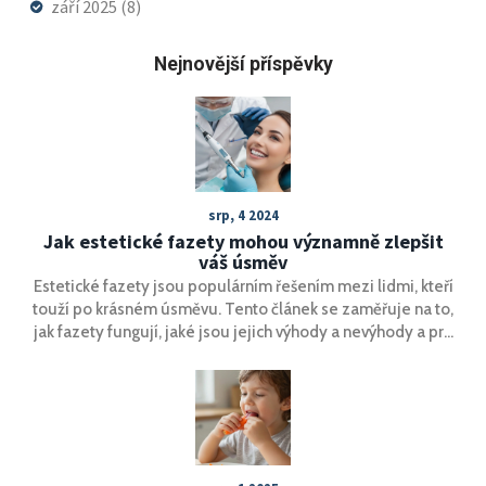
září 2025
(8)
Nejnovější příspěvky
srp, 4 2024
Jak estetické fazety mohou významně zlepšit
váš úsměv
Estetické fazety jsou populárním řešením mezi lidmi, kteří
touží po krásném úsměvu. Tento článek se zaměřuje na to,
jak fazety fungují, jaké jsou jejich výhody a nevýhody a pro
koho jsou vhodné. Podíváme se také na proces aplikace a
poskytujeme užitečné tipy od odborníků.