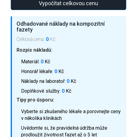
Vypočítat celkovou cenu
Odhadované náklady na kompozitní
fazety
Celková cena:
0
Kč
Rozpis nákladů:
Materiál:
0
Kč
Honorář lékaře:
0
Kč
Náklady na laboratoř:
0
Kč
Doplňkové služby:
0
Kč
Tipy pro úsporu:
Vyberte si zkušeného lékaře a porovnejte ceny
v několika klinikách
Uvědomte si, že pravidelná údržba může
prodloužit životnost fazet až o 5 let