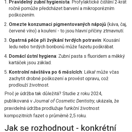
Pravidelný zubní hygienista
: Profylaktické čištění 2‑krát
ročně pomůže předcházet barvení a mikroporézním
poškozením.
Omezte konzumaci pigmentovaných nápojů
(káva, čaj,
červené víno) a kouření - to jsou hlavní příčiny ztmavnutí.
Opatrná péče při žvýkání tvrdých potravin
: Kousání
ledu nebo tvrdých bonbonů může fazetu poškrábat.
Domácí ústní hygiena
: Zubní pasta s fluoridem a měkký
kartáček jsou základ.
Kontrolní návštěva po 6 měsících
: Lékař může včas
zachytit drobné poškození a provést opravu, což
prodlouží životnost.
Proč je údržba tak důležitá? Studie z roku 2024,
publikovaná v
Journal of Cosmetic Dentistry
, ukázala, že
pravidelná údržba prodlužuje funkční životnost
kompozitních fazet o průměrně 2,5 roku.
Jak se rozhodnout - konkrétní