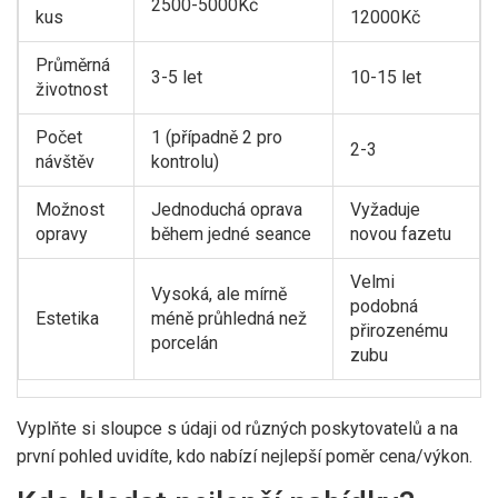
2500-5000Kč
kus
12000Kč
Průměrná
3-5 let
10-15 let
životnost
Počet
1 (případně 2 pro
2-3
návštěv
kontrolu)
Možnost
Jednoduchá oprava
Vyžaduje
opravy
během jedné seance
novou fazetu
Velmi
Vysoká, ale mírně
podobná
Estetika
méně průhledná než
přirozenému
porcelán
zubu
Vyplňte si sloupce s údaji od různých poskytovatelů a na
první pohled uvidíte, kdo nabízí nejlepší poměr cena/výkon.