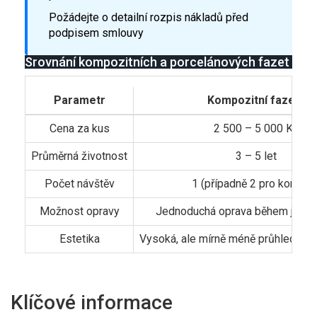
Požádejte o detailní rozpis nákladů před
podpisem smlouvy
Srovnání kompozitních a porcelánových fazet
Parametr
Kompozitní fazeta
Cena za kus
2 500 – 5 000 Kč
Průměrná životnost
3 – 5 let
Počet návštěv
1 (případně 2 pro kontrolu
Možnost opravy
Jednoduchá oprava během jedn
Estetika
Vysoká, ale mírně méně průhledná n
Klíčové informace