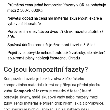
Průměrná cena jedné kompozitní fazety v ČR se pohybuje
mezi 2 500-5 000Kč.
Největší dopad na cenu má materiál, zkušenost lékaře a
vybavení laboratoře.
Porovnáním a návštěvou dvou‑tří klinik můžete ušetřit až
30%.
Správná údržba prodlužuje životnost fazet o 3-5 let.
Pojišťovna obvykle nehradí estetické zákroky, ale některé
soukromé plány nabízejí částečnou úhradu.
Co jsou kompozitní fazety?
Kompozitní fazeta je tenká vrstva z lékařského
kompozitního materiálu, která se přilepí na přední plochu
zubu.
Kompozitní fazeta
je
estetické řešení, které
opravuje skvrny, malé skusové vady nebo mezery mezi
zuby
. Tento materiál je tvořen drobinkami skla a pryskyřice,
což umožňuje rychlou aplikaci a nižší náklady než u