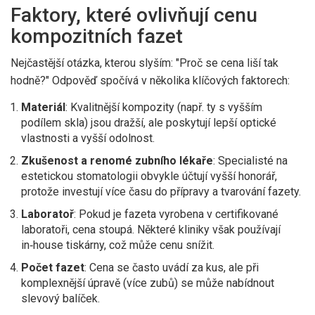
Faktory, které ovlivňují cenu
kompozitních fazet
Nejčastější otázka, kterou slyším: "Proč se cena liší tak
hodně?" Odpověď spočívá v několika klíčových faktorech:
Materiál
: Kvalitnější kompozity (např. ty s vyšším
podílem skla) jsou dražší, ale poskytují lepší optické
vlastnosti a vyšší odolnost.
Zkušenost a renomé zubního lékaře
: Specialisté na
estetickou stomatologii obvykle účtují vyšší honorář,
protože investují více času do přípravy a tvarování fazety.
Laboratoř
: Pokud je fazeta vyrobena v certifikované
laboratoři, cena stoupá. Některé kliniky však používají
in‑house tiskárny, což může cenu snížit.
Počet fazet
: Cena se často uvádí za kus, ale při
komplexnější úpravě (více zubů) se může nabídnout
slevový balíček.