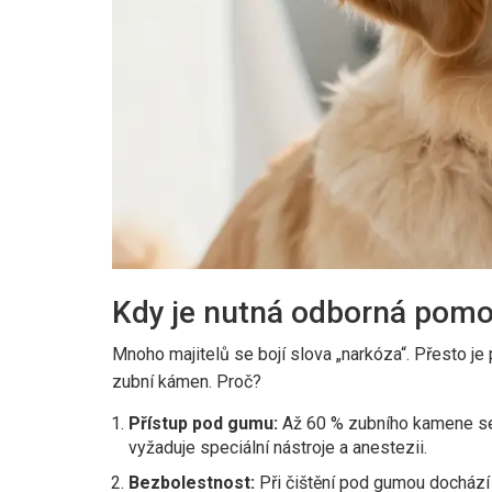
Kdy je nutná odborná pomoc
Mnoho majitelů se bojí slova „narkóza“. Přesto j
zubní kámen. Proč?
Přístup pod gumu:
Až 60 % zubního kamene se 
vyžaduje speciální nástroje a anestezii.
Bezbolestnost:
Při čištění pod gumou dochází k