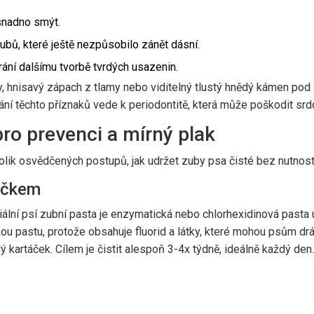
snadno smýt.
bů, které ještě nezpůsobilo zánět dásní.
ání dalšímu tvorbě tvrdých usazenin.
y, hnisavý zápach z tlamy nebo viditelný tlustý hnědý kámen p
ní těchto příznaků vede k periodontitě, která může poškodit srdce,
o prevenci a mírný plak
ěkolik osvědčených postupů, jak udržet zuby psa čisté bez nutnosti
táčkem
iální
psí zubní pasta
je
enzymatická nebo chlorhexidinová pasta u
kou pastu, protože obsahuje fluorid a látky, které mohou psům dr
ý kartáček. Cílem je čistit alespoň 3-4x týdně, ideálně každý den