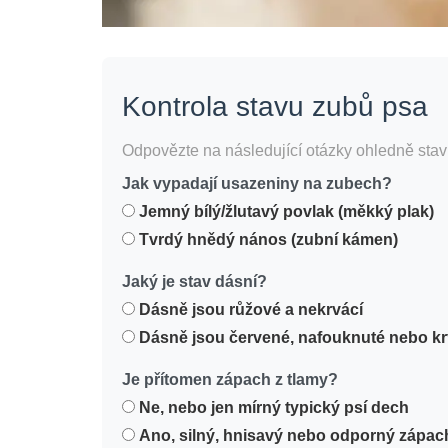
Kontrola stavu zubů psa
Odpovězte na následující otázky ohledně stavu 
Jak vypadají usazeniny na zubech?
Jemný bílý/žlutavý povlak (měkký plak)
Tvrdý hnědý nános (zubní kámen)
Jaký je stav dásní?
Dásně jsou růžové a nekrvácí
Dásně jsou červené, nafouknuté nebo kr
Je přítomen zápach z tlamy?
Ne, nebo jen mírný typický psí dech
Ano, silný, hnisavý nebo odporný zápac