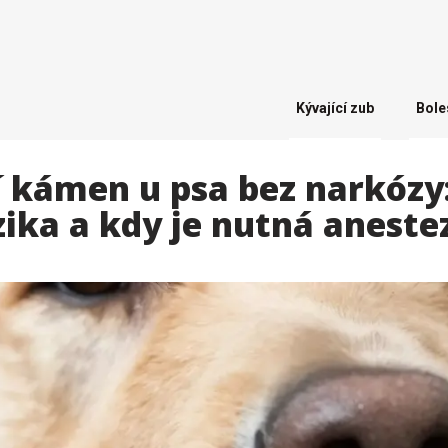
Kývající zub
Bole
í kámen u psa bez narkóz
zika a kdy je nutná aneste