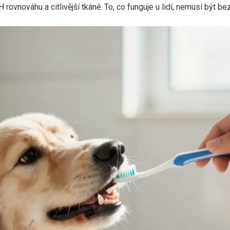
 rovnováhu a citlivější tkáně. To, co funguje u lidí, nemusí být b