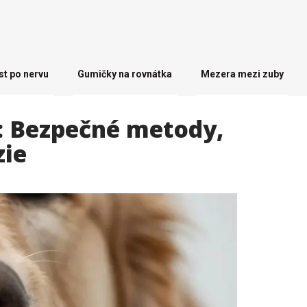
st po nervu
Gumičky na rovnátka
Mezera mezi zuby
y: Bezpečné metody,
zie