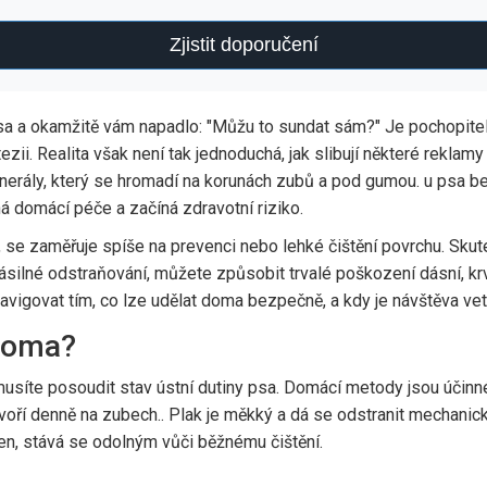
Zjistit doporučení
psa a okamžitě vám napadlo: "Můžu to sundat sám?" Je pochopite
ezii. Realita však není tak jednoduchá, jak slibují některé reklam
inerály, který se hromadí na korunách zubů a pod gumou
.
u psa be
á domácí péče a začíná zdravotní riziko.
, se zaměřuje spíše na prevenci nebo lehké čištění povrchu. Skute
ásilné odstraňování, můžete způsobit trvalé poškození dásní, kr
igovat tím, co lze udělat doma bezpečně, a kdy je návštěva vet
 doma?
 musíte posoudit stav ústní dutiny psa. Domácí metody jsou účin
 tvoří denně na zubech
.
. Plak je měkký a dá se odstranit mechanic
en, stává se odolným vůči běžnému čištění.