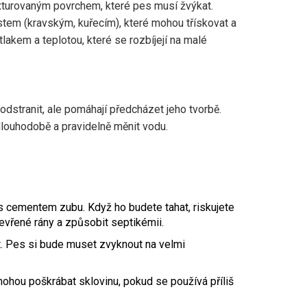
exturovaným povrchem, které pes musí žvýkat.
ostem (kravským, kuřecím), které mohou třískovat a
akem a teplotou, které se rozbíjejí na malé
odstranit, ale pomáhají předcházet jeho tvorbě.
t dlouhodobě a pravidelně měnit vodu.
 cementem zubu. Když ho budete tahat, riskujete
evřené rány a způsobit septikémii.
t. Pes si bude muset zvyknout na velmi
mohou poškrábat sklovinu, pokud se používá příliš