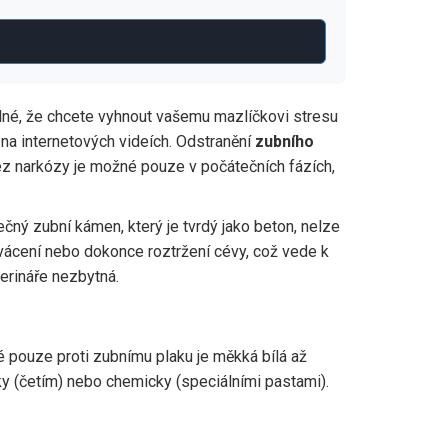
lné, že chcete vyhnout vašemu mazlíčkovi stresu
y na internetových videích. Odstranění
zubního
z narkózy je možné pouze v počátečních fázích,
čný zubní kámen, který je tvrdý jako beton, nelze
vácení nebo dokonce roztržení cévy, což vede k
erináře nezbytná.
né pouze proti
zubnímu plaku
je
měkká bílá až
ky (četím) nebo chemicky (speciálními pastami).