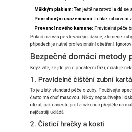
Měkkým plakiem:
Ten ještě nezatvrdl a dá se 
Povrchovým usazeninami:
Lehké zabarvení zu
Prevencí nového kamene:
Pravidelná péče br
Pokud má váš pes krvácející dásně, zlomené zub
případech je nutné profesionální ošetření. Ignorová
Bezpečné domácí metody pr
Když víte, že jde jen o počáteční fázi, existuje n
1. Pravidelné čištění zubní kar
To je zlatý standard péče o zuby. Používejte spec
často má chuť masovou
.
. Nikdy nepoužívejte lids
olízat, pak naneste prst a nakonec přejděte na mal
nejčastěji ukládá.
2. Čisticí hračky a kosti