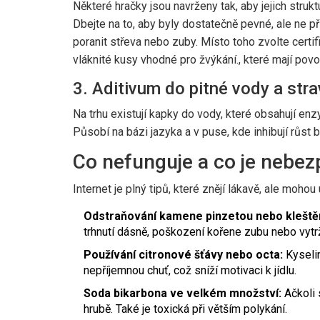
Některé hračky jsou navrženy tak, aby jejich str
Dbejte na to, aby byly dostatečně pevné, ale ne p
poranit střeva nebo zuby. Místo toho zvolte certi
vláknité kusy vhodné pro žvýkání
.
, které mají povo
3. Aditivum do pitné vody a stra
Na trhu existují kapky do vody, které obsahují enz
Působí na bázi jazyka a v puse, kde inhibují růst b
Co nefunguje a co je nebe
Internet je plný tipů, které znějí lákavě, ale mohou 
Odstraňování kamene pinzetou nebo kleště
trhnutí dásně, poškození kořene zubu nebo vytr
Používání citronové šťávy nebo octa:
Kyselin
nepříjemnou chuť, což sníží motivaci k jídlu.
Soda bikarbona ve velkém množství:
Ačkoli 
hrubě. Také je toxická při větším polykání.