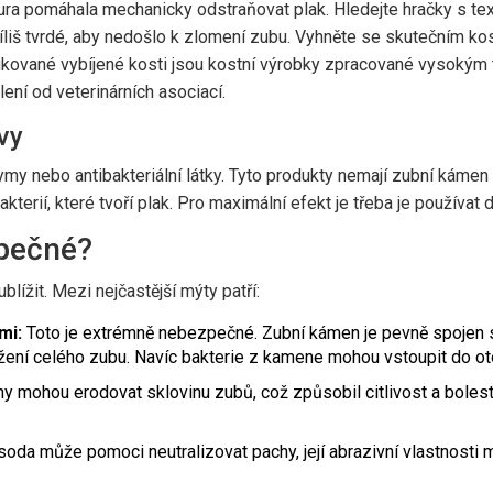
uktura pomáhala mechanicky odstraňovat plak. Hledejte hračky s t
říliš tvrdé, aby nedošlo k zlomení zubu. Vyhněte se skutečním k
fikované
vybíjené kosti
jsou
kostní výrobky zpracované vysokým tl
lení od veterinárních asociací.
vy
ymy nebo antibakteriální látky. Tyto produkty nemají zubní kámen 
akterií, které tvoří plak. Pro maximální efekt je třeba je používa
zpečné?
ublížit. Mezi nejčastější mýty patří:
mi:
Toto je extrémně nebezpečné. Zubní kámen je pevně spojen s
žení celého zubu. Navíc bakterie z kamene mohou vstoupit do ot
y mohou erodovat sklovinu zubů, což způsobil citlivost a boles
soda může pomoci neutralizovat pachy, její abrazivní vlastnosti 