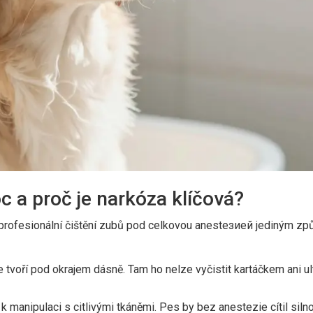
 a proč je narkóza klíčová?
e profesionální čištění zubů pod celkovou anestезией jediným z
tvoří pod okrajem dásně. Tam ho nelze vyčistit kartáčkem ani u
 manipulaci s citlivými tkáněmi. Pes by bez anestezie cítil silno