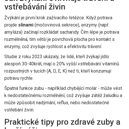
vstřebávání živin
Žvýkání je první krok zažívacího řetězce. Když potrava
projde
slinami
(
močovinová sekrece
)
, enzymy (např.
amyláza) začínají rozkládat sacharidy. Čím lépe je potrava
rozmělněná, tím větší je povrchová plocha pro kontakt s
enzymy, což zvyšuje rychlost a efektivitu trávení.
Studie z roku 2023 ukázaly, že lidé, kteří žvýkají jídlo
alespoň 30-40krát, mají o 20% vyšší vstřebávání vitamínů
rozpustných v tucích (A, D, E, K) než ti, kteří konzumují
potravu rychle.
Špatná funkce zubu - například chybějící molár - může vést
k nedostatečnému rozmělnění, což zvyšuje zátěž žaludku a
může způsobit nadýmání, reflux, nebo nedostatečné
vstřebání živin.
Praktické tipy pro zdravé zuby a