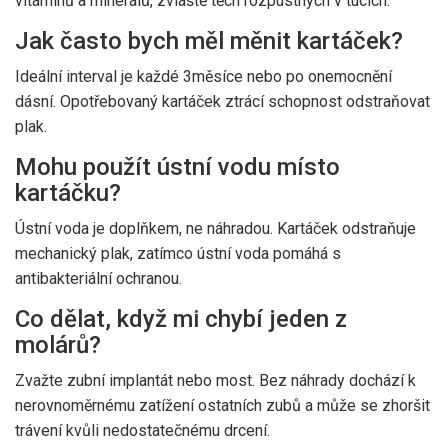
vitamínů a minerálů, zvláště těch rozpustných v tucích.
Jak často bych měl měnit kartáček?
Ideální interval je každé 3měsíce nebo po onemocnění
dásní. Opotřebovaný kartáček ztrácí schopnost odstraňovat
plak.
Mohu použít ústní vodu místo
kartáčku?
Ústní voda je doplňkem, ne náhradou. Kartáček odstraňuje
mechanický plak, zatímco ústní voda pomáhá s
antibakteriální ochranou.
Co dělat, když mi chybí jeden z
molárů?
Zvažte zubní implantát nebo most. Bez náhrady dochází k
nerovnoměrnému zatížení ostatních zubů a může se zhoršit
trávení kvůli nedostatečnému drcení.