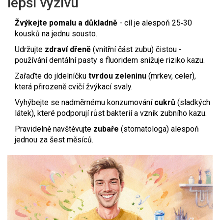
lepší výživu
Žvýkejte pomalu a důkladně
- cíl je alespoň 25‑30
kousků na jednu sousto.
Udržujte
zdraví dřeně
(
vnitřní část zubu
)
čistou -
používání dentální pasty s fluoridem snižuje riziko kazu.
Zařaďte do jídelníčku
tvrdou zeleninu
(
mrkev, celer
)
,
která přirozeně cvičí žvýkací svaly.
Vyhýbejte se nadměrnému konzumování
cukrů
(
sladkých
látek
)
, které podporují růst bakterií a vznik zubního kazu.
Pravidelně navštěvujte
zubaře
(
stomatologa
)
alespoň
jednou za šest měsíců.