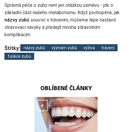
Správná péče o zuby není jen otázkou úsměvu - jde o
základní část našeho metabolismu. Když pochopíme, jak
názvy zubů
souvisí s trávením, můžeme lépe nastavit
stravovací návyky a předejít mnoha zdravotním
komplikacím.
Štítky:
názvy zubů
význam zubů
výživa
trávení
funkce zubů
OBLÍBENÉ ČLÁNKY