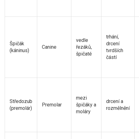
trhání,
vedle
Špičák
drcení
Canine
řezáků,
(káninus)
tvrdších
špičaté
částí
mezi
Středozub
drcení a
Premolar
špičáky a
(premolár)
rozmělnění
moláry