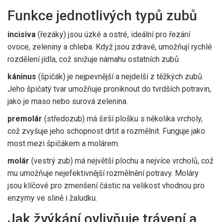
Funkce jednotlivých typů zubů
incisiva
(
řezáky
)
jsou úzké a ostré, ideální pro řezání
ovoce, zeleniny a chleba. Když jsou zdravé, umožňují rychlé
rozdělení jídla, což snižuje námahu ostatních zubů.
káninus
(
špičák
)
je nejpevnější a nejdelší z těžkých zubů.
Jeho špičatý tvar umožňuje proniknout do tvrdších potravin,
jako je maso nebo surová zelenina.
premolár
(
středozub
)
má širší plošku s několika vrcholy,
což zvyšuje jeho schopnost drtit a rozmělnit. Funguje jako
most mezi špičákem a molárem.
molár
(
vestrý zub
)
má největší plochu a nejvíce vrcholů, což
mu umožňuje nejefektivnější rozmělnění potravy. Moláry
jsou klíčové pro zmenšení částic na velikost vhodnou pro
enzymy ve slině i žaludku.
Jak žvýkání ovlivňuje trávení a