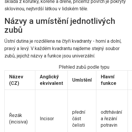
skládá z korunky, kořene a dřeně, přičemž povrch je pokrytý
sklovinou, nejtvrdší látkou v lidském těle.
Názvy a umístění jednotlivých
zubů
Ústní dutina je rozdělena na čtyři kvadranty - horní a dolní,
pravý a levý. V každém kvadrantu najdeme stejný soubor
zubů, jejichž názvy a funkce jsou univerzální.
Přehled zubů podle typu
Název
Anglický
Hlavní
Umístění
(CZ)
ekvivalent
funkce
přední
odtrhávání
Řezák
Incisor
část
a řezání
(incisiva)
čelisti
potravin