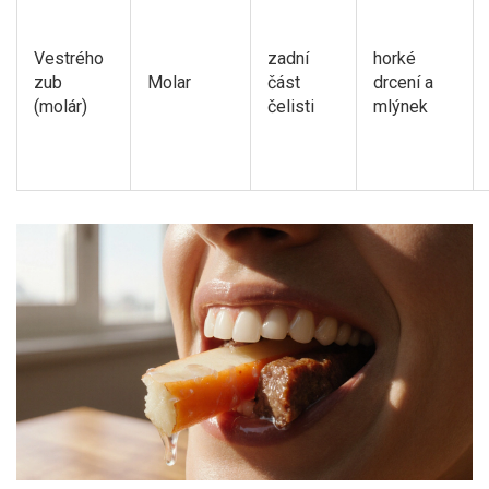
Vestrého
zadní
horké
zub
Molar
část
drcení a
(molár)
čelisti
mlýnek