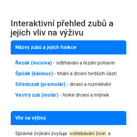
Interaktivní přehled zubů a
jejich vliv na výživu
Názvy zubů a jejich funkce
Řezák (incisiva)
- odtrhávání a řezání potravin
Špičák (káninus)
- trhání a drcení tvrdších částí
Středozub (premolár)
- drcení a rozmělnění
Vestrý zub (molár)
- horké drcení a mlýnek
Vliv na výživu
Správné žvýkání zvyšuje
vstřebávání živin
a