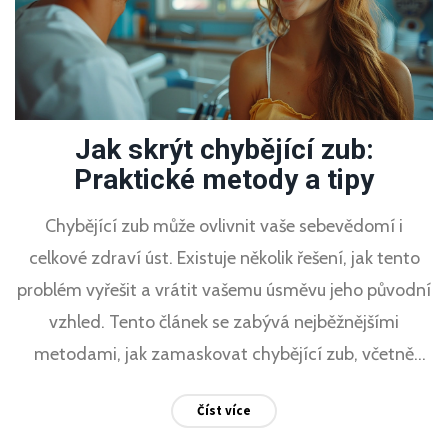
Jak skrýt chybějící zub:
Praktické metody a tipy
Chybějící zub může ovlivnit vaše sebevědomí i
celkové zdraví úst. Existuje několik řešení, jak tento
problém vyřešit a vrátit vašemu úsměvu jeho původní
vzhled. Tento článek se zabývá nejběžnějšími
metodami, jak zamaskovat chybějící zub, včetně
zubních náhrad a estetických triků, které vám
Číst více
pomohou cítit se lépe.