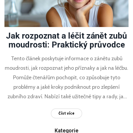
Jak rozpoznat a léčit zánět zubů
moudrosti: Praktický průvodce
Tento článek poskytuje informace o zánětu zubů
moudrosti, jak rozpoznat jeho příznaky a jak na léčbu.
Pomůže čtenářům pochopit, co způsobuje tyto
problémy a jaké kroky podniknout pro zlepšení
zubního zdraví. Nabízí také užitečné tipy a rady, jak
předcházet zánětům a jak se o zuby starat správně.
Číst více
Kategorie