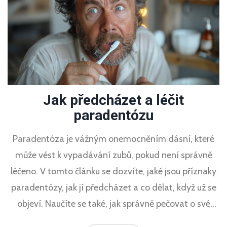
Jak předcházet a léčit
paradentózu
Paradentóza je vážným onemocněním dásní, které
může vést k vypadávání zubů, pokud není správně
léčeno. V tomto článku se dozvíte, jaké jsou příznaky
paradentózy, jak jí předcházet a co dělat, když už se
objeví. Naučíte se také, jak správně pečovat o své
zuby a dásně, aby byly zdravé a silné.