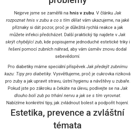
Nejprve jsme se zaměřili na
hnis v zubu
. V článku
Jak
rozpoznat hnis v zubu a co s tím dělat
vám ukazujeme, na jaké
příznaky si dát pozor, proč je důležitá rychlá reakce a jak
můžete infekci předcházet. Další praktický tip najdete v
Jak
skrýt chybějící zub
, kde popisujeme jednoduché estetické triky i
řešení pomocí zubních náhrad, aby vám úsměv znovu dodal
sebevědomí.
Pro diabetiky máme speciální příspěvek
Jak předejít zubnímu
kazu: Tipy pro diabetiky
. Vysvětlujeme, proč je cukrovka riziková
pro zuby a jak upravit stravu, ústní hygienu a návštěvy u zubaře.
Pokud jste po zákroku a čekáte na úlevu, podívejte se na
Jak
dlouho bolí zub po trhání nervu a jak se s tím vyrovnat
.
Nabízíme konkrétní tipy, jak zvládnout bolest a podpořit hojení.
Estetika, prevence a zvláštní
témata