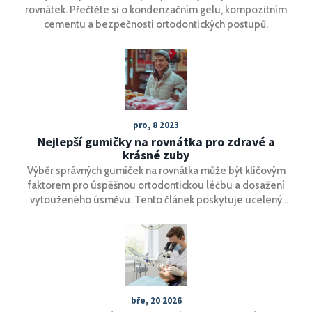
rovnátek. Přečtěte si o kondenzačním gelu, kompozitním
cementu a bezpečnosti ortodontických postupů.
pro, 8 2023
Nejlepší gumičky na rovnátka pro zdravé a
krásné zuby
Výběr správných gumiček na rovnátka může být klíčovým
faktorem pro úspěšnou ortodontickou léčbu a dosažení
vytouženého úsměvu. Tento článek poskytuje ucelený
přehled o různých typech gumiček, jejich vlivu na léčbu a
tipy, jak si vybrat ty nejlepší. Budeme se věnovat také
správné péči o gumičky a jak jejími prostřednictvím
maximalizovat efektivitu rovnátek.
bře, 20 2026