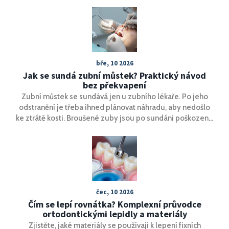
bře, 10 2026
Jak se sundá zubní můstek? Praktický návod
bez překvapení
Zubní můstek se sundává jen u zubního lékaře. Po jeho
odstranění je třeba ihned plánovat náhradu, aby nedošlo
ke ztrátě kosti. Broušené zuby jsou po sundání poškozené
a potřebují péči.
čec, 10 2026
Čím se lepí rovnátka? Komplexní průvodce
ortodontickými lepidly a materiály
Zjistěte, jaké materiály se používají k lepení fixních