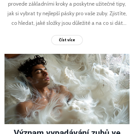
provede základními kroky a poskytne užitečné tipy,
jak si vybrat ty nejlepší pásky pro vaše zuby. Zjistíte,
co hledat, jaké složky jsou důležité a na co si dát
pozor při nákupu bělicích pásků.
Číst více
Význam vypadávání zubů ve