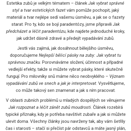
Estetika zubů je velkým tématem – článek
Jak vybrat správné
styl a tvar estetických fazet
vám pomůže pochopit, jaký
materiál a tvar nejlépe sedí vašemu úsměvu, a jak se o fazety
starat. Pro ty, kdo se bojí paradentózy, jsme připravili
Jak
předcházet a léčit paradentózu
, kde najdete jednoduché kroky,
jak udržet dásně zdravé a předejít vypadávání zubů.
Jestli vás zajímá, jak dosáhnout bělejšího úsměvu,
doporučujeme
Nejlepší bělicí pásky na zuby: Jak vybrat tu
správnou značku
. Porovnáváme složení, účinnost a případné
vedlejší efekty, takže si můžete vybrat pásky, které skutečně
fungují. Pro milovníky snů máme něco neobvyklého –
Význam
vypadávání zubů ve snech a jak je interpretovat
. Vysvětlujeme,
co může takový sen znamenat a jak s ním pracovat.
V oblasti zubních problémů u mladých dospělých se věnujeme
Jak rozpoznat a léčit zánět zubů moudrosti
. Článek rozebírá
typické příznaky, kdy je potřeba navštívit zubaře a jak si můžete
ulevit doma. Všechny články jsou navrženy tak, aby vám šetřily
čas i starosti – stačí si přečíst pár odstavců a máte jasný plán,