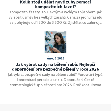
Kolik stojí udělat nové zuby pomocí
kompozitních fazet?
Kompozitní fazety jsou levným a rychlým způsobem, jak
vylepšit úsměv bez velkých zásahů. Cena za jednu fazetu
se pohybuje od 1 500 do 3 500 Kč. Zjistěte, co zahrnuje
cena, jak se liší od keramických fazet a jak si ušetřit, aniž
byste přišli o kvalitu.
úno, 5 2026
Jak vybrat sady na bělení zubů: Nejlepší
doporučení pro bezpečné bělení v roce 2026
Jak vybrat bezpečné sady na bělení zubů? Porovnání typů,
koncentrací peroxidu a rizik. Doporučení České
stomatologické společnosti pro 2026. Proč konzultovat
zubního lékaře před bělením. Jak prodloužit výsledky. Vše
v jednoduchých krocích.