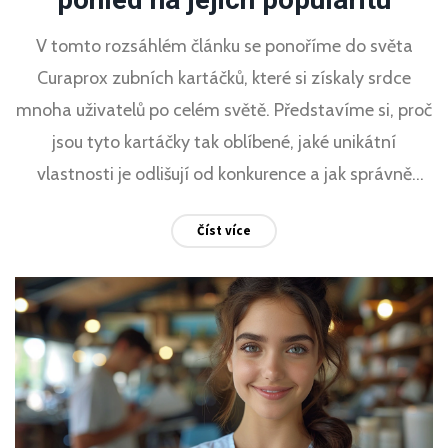
V tomto rozsáhlém článku se ponoříme do světa
Curaprox zubních kartáčků, které si získaly srdce
mnoha uživatelů po celém světě. Představíme si, proč
jsou tyto kartáčky tak oblíbené, jaké unikátní
vlastnosti je odlišují od konkurence a jak správně
vybrat a používat Curaprox kartáček pro maximální
Číst více
účinek na ústní hygienu. Budete se moci dozvědět o
vědeckém výzkumu za technologiemi, které Curaprox
používá, a také získáte tipy, jak si udržet zdravé zuby
a dásně s pomocí těchto revolučních kartáčků.