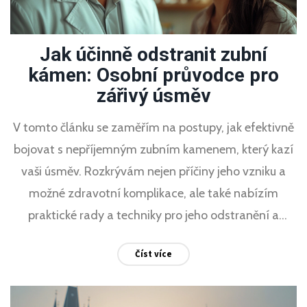
Jak účinně odstranit zubní
kámen: Osobní průvodce pro
zářivý úsměv
V tomto článku se zaměřím na postupy, jak efektivně
bojovat s nepříjemným zubním kamenem, který kazí
vaši úsměv. Rozkrývám nejen příčiny jeho vzniku a
možné zdravotní komplikace, ale také nabízím
praktické rady a techniky pro jeho odstranění a
prevenci, a to vše za podpory odborných rad a studií.
Číst více
Díky pečlivě sebraným informacím, zajímavým
faktům a tipům se tento článek stává nejen vhodným
vodítkem pro každého, kdo si přeje udržovat svůj