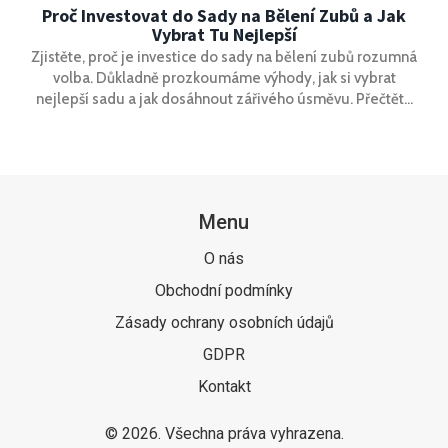
Proč Investovat do Sady na Bělení Zubů a Jak
Vybrat Tu Nejlepší
Zjistěte, proč je investice do sady na bělení zubů rozumná
volba. Důkladně prozkoumáme výhody, jak si vybrat
nejlepší sadu a jak dosáhnout zářivého úsměvu. Přečtěte
si o různých metodách, doporučeních a zajímavých faktech
o bělení zubů.
Menu
O nás
Obchodní podmínky
Zásady ochrany osobních údajů
GDPR
Kontakt
© 2026. Všechna práva vyhrazena.