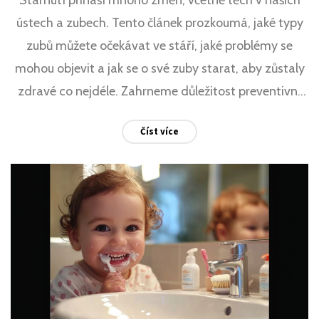
ústech a zubech. Tento článek prozkoumá, jaké typy
zubů můžete očekávat ve stáří, jaké problémy se
mohou objevit a jak se o své zuby starat, aby zůstaly
zdravé co nejdéle. Zahrneme důležitost preventivní
péče, možné změny a onemocnění zubů, které s
Číst více
věkem přicházejí, a poskytneme užitečné tipy pro
udržení dentálního zdraví.