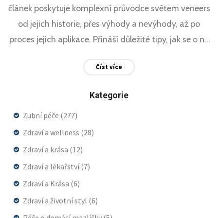
článek poskytuje komplexní průvodce světem veneers
od jejich historie, přes výhody a nevýhody, až po
proces jejich aplikace. Přináší důležité tipy, jak se o ně
starat, aby vydržely co nejdéle a zůstaly krásné, a
Číst více
zmiňuje i případná rizika. Přečtěte si, proč jsou
veneers považovány za bezbolestné řešení pro krásné
Kategorie
zuby a jak mohou změnit váš život k lepšímu.
Zubní péče
(277)
Zdraví a wellness
(28)
Zdraví a krása
(12)
Zdraví a lékařství
(7)
Zdraví a Krása
(6)
Zdraví a životní styl
(6)
Péče o domácí mazlíčky
(5)