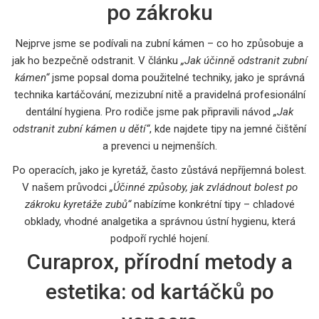
po zákroku
Nejprve jsme se podívali na zubní kámen – co ho způsobuje a
jak ho bezpečně odstranit. V článku
„Jak účinně odstranit zubní
kámen“
jsme popsal doma použitelné techniky, jako je správná
technika kartáčování, mezizubní nitě a pravidelná profesionální
dentální hygiena. Pro rodiče jsme pak připravili návod
„Jak
odstranit zubní kámen u dětí“
, kde najdete tipy na jemné čištění
a prevenci u nejmenších.
Po operacích, jako je kyretáž, často zůstává nepříjemná bolest.
V našem průvodci
„Účinné způsoby, jak zvládnout bolest po
zákroku kyretáže zubů“
nabízíme konkrétní tipy – chladové
obklady, vhodné analgetika a správnou ústní hygienu, která
podpoří rychlé hojení.
Curaprox, přírodní metody a
estetika: od kartáčků po