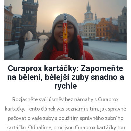
úsměv zdravý a zářivý, ale také osvětluje důležitost
dentální hygieny v každodenním životě.
Curaprox kartáčky: Zapomeňte
na bělení, bělejší zuby snadno a
rychle
Rozjasněte svůj úsměv bez námahy s Curaprox
kartáčky. Tento článek vás seznámí s tím, jak správně
pečovat o vaše zuby s použitím správného zubního
kartáčku. Odhalíme, proč jsou Curaprox kartáčky tou