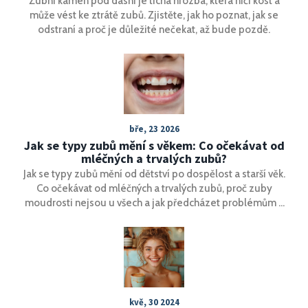
Zubní kámen pod dásní je tichá hrozba, která ničí kost a
může vést ke ztrátě zubů. Zjistěte, jak ho poznat, jak se
odstraní a proč je důležité nečekat, až bude pozdě.
bře, 23 2026
Jak se typy zubů mění s věkem: Co očekávat od
mléčných a trvalých zubů?
Jak se typy zubů mění od dětství po dospělost a starší věk.
Co očekávat od mléčných a trvalých zubů, proč zuby
moudrosti nejsou u všech a jak předcházet problémům v
každém věku.
kvě, 30 2024