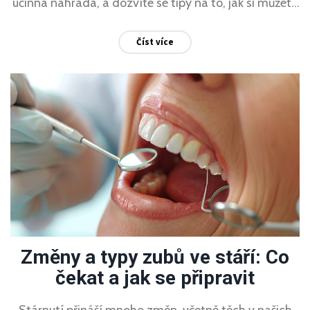
účinná náhrada, a dozvíte se tipy na to, jak si můžete
efektivně čistit zuby bez chemikálií. Naše metody
Číst více
vycházejí z nejnovějších poznatků a doporučení
odborníků.
Změny a typy zubů ve stáří: Co
čekat a jak se připravit
Stárnutí přináší mnoho změn, včetně těch v našich