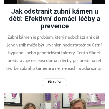
Jak odstranit zubní kámen u
dětí: Efektivní domácí léčby a
prevence
Zubní kámen je problém, který neobchází ani děti.
Jeho vznik může být urychlen nedostatečnou ústní
hygienou nebo genetickými faktory. Tento článek
představuje nejlepší domácí léčby, jak předcházet
tvorbě zubního kamene u nejmenších, a zdůrazňuje
význam prevence. Nabízí přehled osvědčených
Číst více
metod a rad, jak udržet zuby vašich dětí zdravé a bez
zubního kamene.