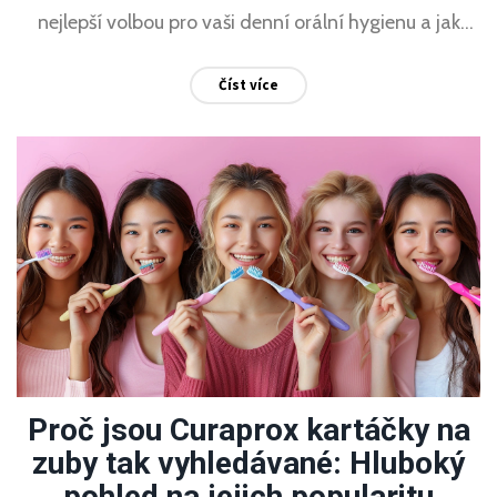
nejlepší volbou pro vaši denní orální hygienu a jak
výrazně mohou zlepšit bělost vašich zubů, aniž byste
Číst více
museli investovat do nákladného bělení.
Proč jsou Curaprox kartáčky na
zuby tak vyhledávané: Hluboký
pohled na jejich popularitu