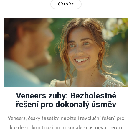
Číst více
pro zajištění optimální ústní hygieny v tomto
kritickém období.
Veneers zuby: Bezbolestné
řešení pro dokonalý úsměv
Veneers, česky fasetky, nabízejí revoluční řešení pro
každého, kdo touží po dokonalém úsměvu. Tento