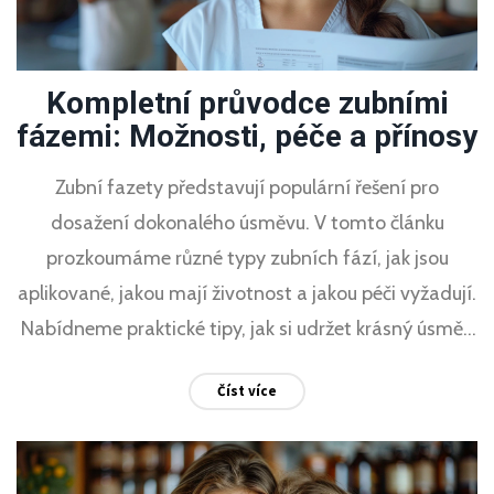
Kompletní průvodce zubními
fázemi: Možnosti, péče a přínosy
Zubní fazety představují populární řešení pro
dosažení dokonalého úsměvu. V tomto článku
prozkoumáme různé typy zubních fází, jak jsou
aplikované, jakou mají životnost a jakou péči vyžadují.
Nabídneme praktické tipy, jak si udržet krásný úsměv
a na co si dát pozor při výběru tohoto kosmetického
Číst více
zákroku. Zahrneme také pohled odborníků a skutečné
zkušenosti pacientů, aby bylo rozhodování o zubních
fázích co nejjednodušší a nejinformovanější.