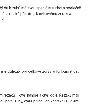
dý druh zubů má svou speciální funkci a společně
, ale také přispívají k celkovému zdraví a
tek.
i a je důležitý pro celkové zdraví a funkčnost ústní
m řezáků – čtyři nahoře a čtyři dole. Řezáky mají
sou první zuby, které přijdou do kontaktu s jídlem.