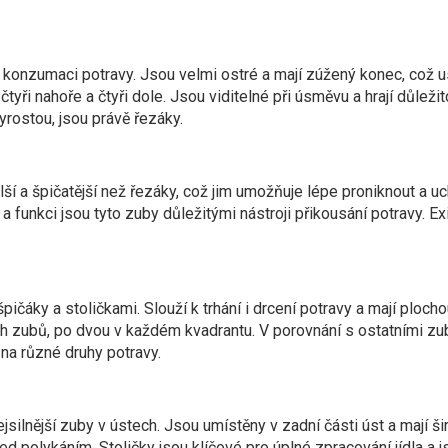
i konzumaci potravy. Jsou velmi ostré a mají zúžený konec, což u
ři nahoře a čtyři dole. Jsou viditelné při úsměvu a hrají důležitou
vyrostou, jsou právě řezáky.
lší a špičatější než řezáky, což jim umožňuje lépe proniknout a u
 funkci jsou tyto zuby důležitými nástroji přikousání potravy. E
áky a stoličkami. Slouží k trhání i drcení potravy a mají plocho
h zubů, po dvou v každém kvadrantu. V porovnání s ostatními zub
na různé druhy potravy.
nejsilnější zuby v ústech. Jsou umístěny v zadní části úst a mají
ed polykáním. Stoličky jsou klíčové pro úplné zpracování jídla a