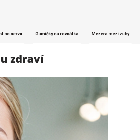
st po nervu
Gumičky na rovnátka
Mezera mezi zuby
mu zdraví