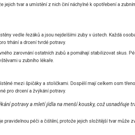
e jejich tvar a umístění z nich činí náchylné k opotřebení a zubn
stěny vedle řezáků a jsou nejdelšími zuby v ústech. Každá osoba
pro trhání a drcení tvrdé potravy.
ávného zarovnání ostatních zubů a pomáhají stabilizovat skus. Pé
ávštěvami u zubního lékaře.
ístěné mezi špičáky a stoličkami. Dospělí mají celkem osm třenov
ené pro drcení a žvýkání potravy.
ýkání potravy a mletí jídla na menší kousky, což usnadňuje tr
pravidelnou péči a čištění, protože jejich složitější tvar může z