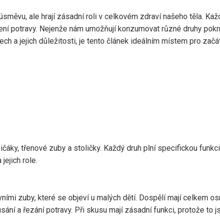
měvu, ale hrají zásadní roli v celkovém zdraví našeho těla. Kaž
ení potravy. Nejenže nám umožňují konzumovat různé druhy pokrmů
ech a jejich důležitosti, je tento článek ideálním místem pro začá
pičáky, třenové zuby a stoličky. Každý druh plní specifickou funkc
jejich role.
vními zuby, které se objeví u malých dětí. Dospělí mají celkem os
usání a řezání potravy. Při skusu mají zásadní funkci, protože to j