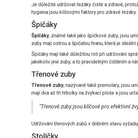
Je důležité udržovat řezáky čisté a zdravé, protož
hygiena jsou klíčovými faktory pro zdravé řezáky.
Špičáky
Špičáky
, známé také jako špičkové zuby, jsou umí
zuby mají ostrou a špičatou hranu, která je ideální 
Špičáky mají také důležitou roli při udržování spr
jakékoliv jiné zuby, a to pravidelným čištěním a n
Třenové zuby
Třenové zuby
, nazývané také premolary, jsou um
mají dva až tři hrbolky na žvýkací ploše a jsou urč
"Třenové zuby jsou klíčové pro efektivní žv
Udržování třenových zubů v dobrém stavu vyžaduje 
Stoličky