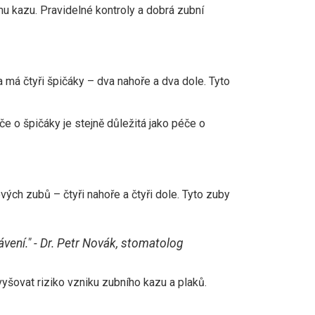
ímu kazu. Pravidelné kontroly a dobrá zubní
 má čtyři špičáky – dva nahoře a dva dole. Tyto
če o špičáky je stejně důležitá jako péče o
ých zubů – čtyři nahoře a čtyři dole. Tyto zuby
ávení." - Dr. Petr Novák, stomatolog
vyšovat riziko vzniku zubního kazu a plaků.