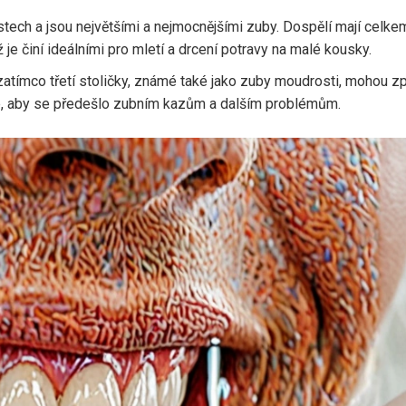
stech a jsou největšími a nejmocnějšími zuby. Dospělí mají celke
ž je činí ideálními pro mletí a drcení potravy na malé kousky.
, zatímco třetí stoličky, známé také jako zuby moudrosti, mohou
né, aby se předešlo zubním kazům a dalším problémům.