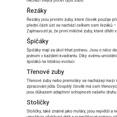
nachází stejný počet typů zubů.
Řezáky
Řezáky jsou prvními zuby, které člověk použije př
přední části úst se nachází celkem osm řezáků – čty
Zajímavostí je, že první mléčné zuby, které dítěti 
Špičáky
Špičáky mají za úkol trhat potravu. Jsou o něco de
jednom v každém kvadrantu. Díky svému umístění a
špičáků na lidskou evoluci.
Třenové zuby
Třenové zuby nebo premoláry se nacházejí mezi špič
zpracování jídla. Dospělý člověk má osm třenovýc
jsou důkazem adaptivní schopnosti našeho druhu 
Stoličky
Stoličky, také známé jako moláry, jsou největší a 
umožňuje efektivně drtit a rozmělňovat potravu př