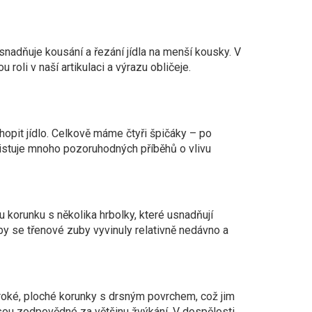
snadňuje kousání a řezání jídla na menší kousky. V
 roli v naší artikulaci a výrazu obličeje.
chopit jídlo. Celkově máme čtyři špičáky – po
xistuje mnoho pozoruhodných příběhů o vlivu
u korunku s několika hrbolky, které usnadňují
y se třenové zuby vyvinuly relativně nedávno a
 široké, ploché korunky s drsným povrchem, což jim
 jsou zodpovědné za většinu žvýkání. V dospělosti