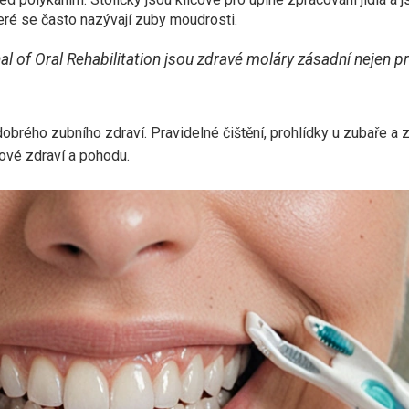
teré se často nazývají zuby moudrosti.
 of Oral Rehabilitation jsou zdravé moláry zásadní nejen pro
obrého zubního zdraví. Pravidelné čištění, prohlídky u zubaře 
kové zdraví a pohodu.