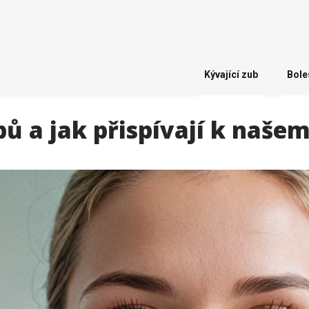
Kývající zub
Bole
ů a jak přispívají k naše