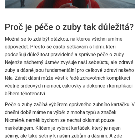
Proč je péče o zuby tak důležitá?
Možná se to zdá být otázkou, na kterou všichni umíme
odpovědět. Přesto se často setkávám s lidmi, kteří
podceňují důležitost pravidelné a správné péče o zuby.
Nejenže nádherný úsměv zvyšuje naši sebeúctu, ale zdravé
zuby a dásně jsou fundamentální pro celkové zdraví našeho
těla. Zánět dásní může vést k řadě zdravotních komplikací
včetně srdcových nemocí, cukrovky a dokonce i komplikací
během těhotenství.
Péče o zuby začíná výběrem správného zubního kartáčku. V
dnešní době máme na výběr z mnoha typů a značek.
Nicméně, neměli bychom se nechat oklamat pouze
marketingem. Klíčem je vybrat kartáček, který je nejen
účinný, ale také šetrný k našim zubům a dásním. A zde