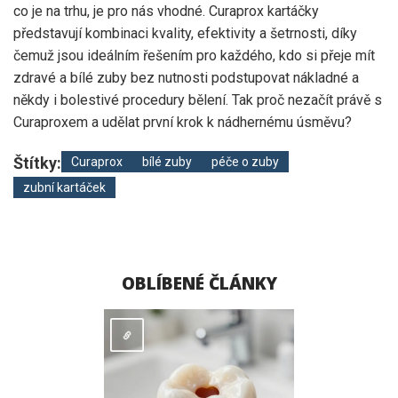
co je na trhu, je pro nás vhodné. Curaprox kartáčky
představují kombinaci kvality, efektivity a šetrnosti, díky
čemuž jsou ideálním řešením pro každého, kdo si přeje mít
zdravé a bílé zuby bez nutnosti podstupovat nákladné a
někdy i bolestivé procedury bělení. Tak proč nezačít právě s
Curaproxem a udělat první krok k nádhernému úsměvu?
Štítky:
Curaprox
bílé zuby
péče o zuby
zubní kartáček
OBLÍBENÉ ČLÁNKY