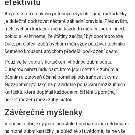
efektivitu
Abyste z maximálního potenciálu využili Curaprox kartáčky,
je důležité dodržovat některé základní pravidla. Především,
měli bychom kartáček měnit každé tři měsíce, nebo ihned,
pokud si všimneme, že štětiny začínají být opotřebované.
Dále, při čištění zubů bychom měli vždy používat techniku
šetrného kroužení, abychom předešli poškození dásní.
Používejte spolu s kartáčkem vhodnou zubní pastu.
Curaprox nabízí řadu past, které jsou šetrné k zubům a
dásním a zároveň účinně pomáhají odstraňovat skvrny.
Nezapomínejte také na pravidelné používání mezizubních
kartáčků, které doplňují každodenní čištění a pomáhají
udržet mezeru mezi zuby čistou.
Závěrečné myšlenky
V dnešní době, kdy jsme neustále bombardováni reklamami
na různé zubní kartáčky, je důležité si uvědomit, že ne vše,