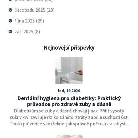
listopadu 2025
(28)
října 2025
(29)
září 2025
(8)
Nejnovější příspěvky
led, 19 2026
Dentální hygiena pro diabetiky: Praktický
průvodce pro zdravé zuby a dásně
Diabetikům se zuby a dásně chovají jinak. Příliš vysoký
cukr v krvi zvyšuje riziko zánětů, ztráty zubů a suchosti úst.
Tento průvodce vám řekne, jak správně péči o ústa, abyste
zabránili komplikacím a udrželi zuby celý život.