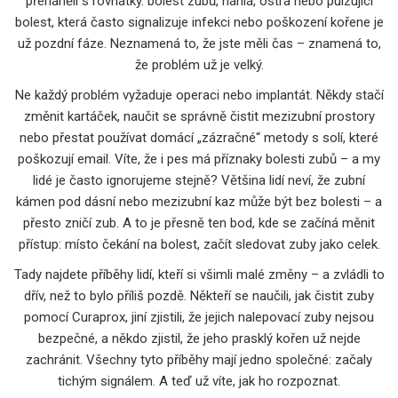
přeháněli s rovnátky.
bolest zubů
,
náhlá, ostrá nebo pulzující
bolest, která často signalizuje infekci nebo poškození kořene
je
už pozdní fáze. Neznamená to, že jste měli čas – znamená to,
že problém už je velký.
Ne každý problém vyžaduje operaci nebo implantát. Někdy stačí
změnit kartáček, naučit se správně čistit mezizubní prostory
nebo přestat používat domácí „zázračné“ metody s solí, které
poškozují email. Víte, že i pes má příznaky bolesti zubů – a my
lidé je často ignorujeme stejně? Většina lidí neví, že zubní
kámen pod dásní nebo mezizubní kaz může být bez bolesti – a
přesto zničí zub. A to je přesně ten bod, kde se začíná měnit
přístup: místo čekání na bolest, začít sledovat zuby jako celek.
Tady najdete příběhy lidí, kteří si všimli malé změny – a zvládli to
dřív, než to bylo příliš pozdě. Někteří se naučili, jak čistit zuby
pomocí Curaprox, jiní zjistili, že jejich nalepovací zuby nejsou
bezpečné, a někdo zjistil, že jeho prasklý kořen už nejde
zachránit. Všechny tyto příběhy mají jedno společné: začaly
tichým signálem. A teď už víte, jak ho rozpoznat.