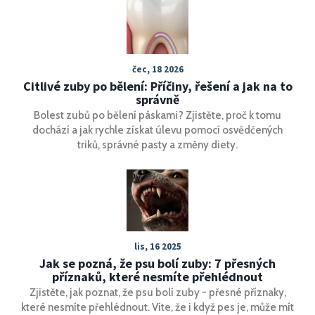
čec, 18 2026
Citlivé zuby po bělení: Příčiny, řešení a jak na to
správně
Bolest zubů po bělení páskami? Zjistěte, proč k tomu
dochází a jak rychle získat úlevu pomocí osvědčených
triků, správné pasty a změny diety.
lis, 16 2025
Jak se pozná, že psu bolí zuby: 7 přesných
příznaků, které nesmíte přehlédnout
Zjistěte, jak poznat, že psu bolí zuby - přesné příznaky,
které nesmíte přehlédnout. Víte, že i když pes je, může mít