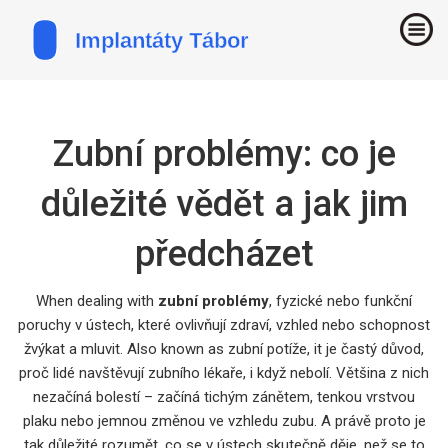
Zubní problémy: co je
důležité vědět a jak jim
předcházet
When dealing with
zubní problémy
,
fyzické nebo funkční
poruchy v ústech, které ovlivňují zdraví, vzhled nebo schopnost
žvýkat a mluvit
. Also known as
zubní potíže
, it
je častý důvod,
proč lidé navštěvují zubního lékaře, i když nebolí
.
Většina z nich
nezačíná bolestí – začíná tichým zánětem, tenkou vrstvou
plaku nebo jemnou změnou ve vzhledu zubu. A právě proto je
tak důležité rozumět, co se v ústech skutečně děje, než se to