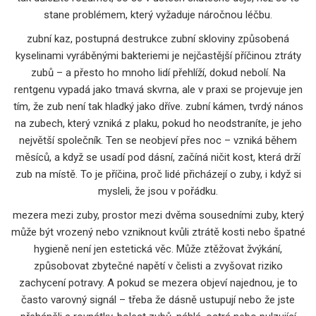
stane problémem, který vyžaduje náročnou léčbu.
zubní kaz
,
postupná destrukce zubní skloviny způsobená
kyselinami vyráběnými bakteriemi
je nejčastější příčinou ztráty
zubů – a přesto ho mnoho lidí přehlíží, dokud nebolí. Na
rentgenu vypadá jako tmavá skvrna, ale v praxi se projevuje jen
tím, že zub není tak hladký jako dříve.
zubní kámen
,
tvrdý nános
na zubech, který vzniká z plaku, pokud ho neodstraníte
, je jeho
největší společník. Ten se neobjeví přes noc – vzniká během
měsíců, a když se usadí pod dásní, začíná ničit kost, která drží
zub na místě. To je příčina, proč lidé přicházejí o zuby, i když si
mysleli, že jsou v pořádku.
mezera mezi zuby
,
prostor mezi dvěma sousedními zuby, který
může být vrozený nebo vzniknout kvůli ztrátě kosti nebo špatné
hygieně
není jen estetická věc. Může ztěžovat žvýkání,
způsobovat zbytečné napětí v čelisti a zvyšovat riziko
zachycení potravy. A pokud se mezera objeví najednou, je to
často varovný signál – třeba že dásně ustupují nebo že jste