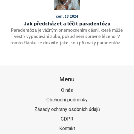
čen, 13 2024
Jak předcházet a léčit paradentózu
Paradentóza je vážným onemocněním dásní, které může
vést k vypadávání zubů, pokud není správně léčeno. V
tomto článku se dozvíte, jaké jsou příznaky paradentózy,
jak jí předcházet a co dělat, když už se objeví. Naučíte se
také, jak správně pečovat o své zuby a dásně, aby byly
zdravé a silné.
Menu
O nás
Obchodní podmínky
Zásady ochrany osobních údajů
GDPR
Kontakt