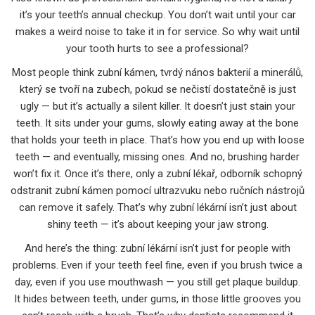
it’s your teeth’s annual checkup.
You don’t wait until your car
makes a weird noise to take it in for service. So why wait until
your tooth hurts to see a professional?
Most people think
zubní kámen
,
tvrdý nános bakterií a minerálů,
který se tvoří na zubech, pokud se nečistí dostatečně
is just
ugly — but it’s actually a silent killer. It doesn’t just stain your
teeth. It sits under your gums, slowly eating away at the bone
that holds your teeth in place. That’s how you end up with loose
teeth — and eventually, missing ones. And no, brushing harder
won’t fix it. Once it’s there, only a
zubní lékař
,
odborník schopný
odstranit zubní kámen pomocí ultrazvuku nebo ručních nástrojů
can remove it safely. That’s why zubní lékární isn’t just about
shiny teeth — it’s about keeping your jaw strong.
And here’s the thing: zubní lékární isn’t just for people with
problems. Even if your teeth feel fine, even if you brush twice a
day, even if you use mouthwash — you still get plaque buildup.
It hides between teeth, under gums, in those little grooves you