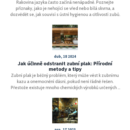
Rakovina jazyka často začíná nenápadně. Poznejte
příznaky, jako je nehojící se vřed nebo bílá skvrna, a
dozvědět se, jak souvisí s ústní hygienou a citlivostí zubů.
dub, 18 2024
Jak účinně odstranit zubní plak: Přírodní
metody a tipy
Zubní plak je běžný problém, který může vést k zubnímu
kazu a onemocnění dásní, pokud není řádně řešen.
Přestože existuje mnoho chemických výrobků určených k
boji proti plaku, přírodní metody jsou šetrnější k vaší ústní
mikroflóře a zdraví celkově. Tento článek poskytuje
podrobný průvodce, jak se zbavit zubního plaku
přirozenými způsoby, včetně denní rutiny, správné
techniky čištění, bylinných výplachů a doporučení pro
zdravou stravu.
pro, 17 2023