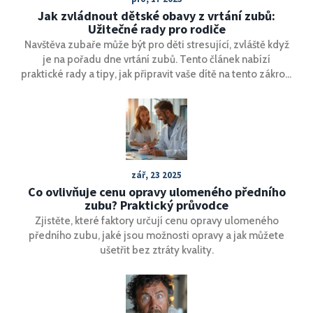
Jak zvládnout dětské obavy z vrtání zubů:
Užitečné rady pro rodiče
Navštěva zubaře může být pro děti stresující, zvláště když
je na pořadu dne vrtání zubů. Tento článek nabízí
praktické rady a tipy, jak připravit vaše dítě na tento zákrok,
snížit jeho úzkost a zajistit, že zkušenost bude co
nejpříjemnější. Přináší perspektivy z osobní zkušenosti i
odborných rad, které pomohou rodičům lépe zvládnout
tuto situaci.
zář, 23 2025
Co ovlivňuje cenu opravy ulomeného předního
zubu? Praktický průvodce
Zjistěte, které faktory určují cenu opravy ulomeného
předního zubu, jaké jsou možnosti opravy a jak můžete
ušetřit bez ztráty kvality.