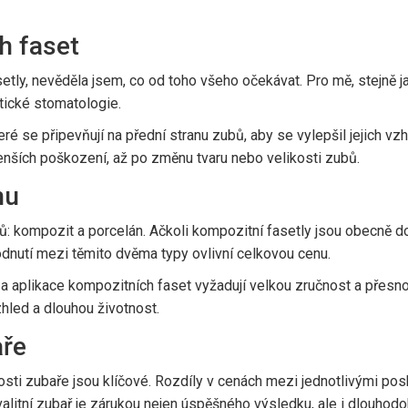
h faset
tly, nevěděla jsem, co od toho všeho očekávat. Pro mě, stejně ja
tické stomatologie.
teré se připevňují na přední stranu zubů, aby se vylepšil jejich 
ších poškození, až po změnu tvaru nebo velikosti zubů.
nu
 kompozit a porcelán. Ačkoli kompozitní fasetly jsou obecně do
hodnutí mezi těmito dvěma typy ovlivní celkovou cenu.
a a aplikace kompozitních faset vyžadují velkou zručnost a přesnos
zhled a dlouhou životnost.
aře
osti zubaře jsou klíčové. Rozdíly v cenách mezi jednotlivými po
Kvalitní zubař je zárukou nejen úspěšného výsledku, ale i dlouhodo