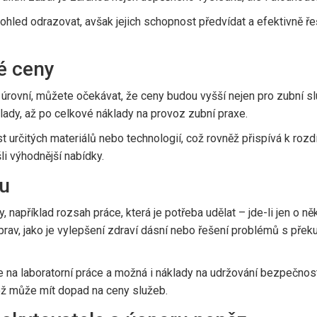
ohled odrazovat, avšak jejich schopnost předvídat a efektivně 
é ceny
í úrovní, můžete očekávat, že ceny budou vyšší nejen pro zubní s
lady, až po celkové náklady na provoz zubní praxe.
určitých materiálů nebo technologií, což rovněž přispívá k rozd
li výhodnější nabídky.
nu
y, například rozsah práce, která je potřeba udělat – jde-li jen o n
v, jako je vylepšení zdraví dásní nebo řešení problémů s překu
je na laboratorní práce a možná i náklady na udržování bezpečnos
ož může mít dopad na ceny služeb.