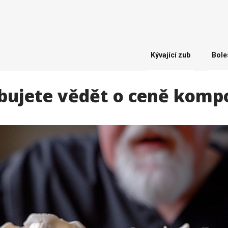
Kývající zub
Bole
ebujete vědět o ceně kompo