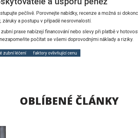
poskytovatele a úsporu peněz
stupujte pečlivě. Porovnejte nabídky, recenze a možná si dokonc
y, záruky a postupu v případě nesrovnalostí.
é zubní praxe nabízejí financování nebo slevy při platbě v hotovo
le nezapomeňte počítat se všemi doprovodnými náklady a riziky.
é zubní léčení
faktory ovlivňující cenu
OBLÍBENÉ ČLÁNKY