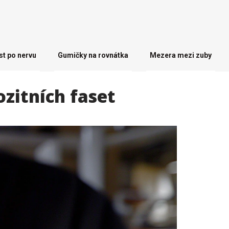
st po nervu
Gumičky na rovnátka
Mezera mezi zuby
zitních faset