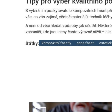
Tipy pro výběr kvalitního 
S vybíráním poskytovatele kompozitních faset při
vše, co vás zajímá, včetně materiálů, technik léčb
A není od věci hledat způsoby, jak ušetřit. Někter
zahraničí, kde jsou ceny často výrazně nižší – a
Štítky:
kompozitní fasetly
cena faset
estetick