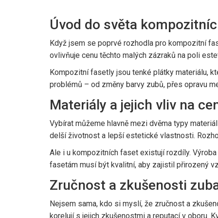
Úvod do světa kompozitníc
Když jsem se poprvé rozhodla pro kompozitní fase
ovlivňuje cenu těchto malých zázraků na poli este
Kompozitní fasetly jsou tenké plátky materiálu, k
problémů – od změny barvy zubů, přes opravu men
Materiály a jejich vliv na ce
Vybírat můžeme hlavně mezi dvěma typy materiálů:
delší životnost a lepší estetické vlastnosti. Roz
Ale i u kompozitních faset existují rozdíly. Výrob
fasetám musí být kvalitní, aby zajistil přirozený v
Zručnost a zkušenosti zub
Nejsem sama, kdo si myslí, že zručnost a zkušen
korelují s jejich zkušenostmi a reputací v oboru. 