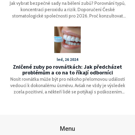
Jak vybrat bezpečné sady na bělení zubů? Porovnání typů,
koncentrací peroxidu a rizik. Doporučení České
stomatologické společnosti pro 2026. Proč konzultovat
zubního lékaře před bělením. Jak prodloužit výsledky. Vše
v jednoduchých krocích.
led, 26 2024
Zničené zuby po rovnátkách: Jak předcházet
problémům a co na to říkají odborníci
Nosít rovnátka může být pro někoho přelomovou událostí
vedoucí k dokonalému úsměvu. Avšak ne vždy je výsledek
zcela pozitivní, a někteří lidé se potýkají s poškozením
zubů. Tento článek prozkoumává, co na to říkají zubní
lékaři, jak předcházet potenciálním problémům a
poskytuje rady pro správnou péči o zuby s rovnátky i po
jejich sundání. Obsahuje také expertní názory a důležité
tipy pro udržování zdraví vašich zubů.
Menu