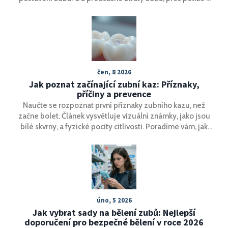
žvýkáním až po psychické nepohodlí. Nabízí užitečné tipy,
jak se těmto problémům vyhnout, a zdůrazňuje důležitost
prevence a včasné ortodontické léčby.
čen, 8 2026
Jak poznat začínající zubní kaz: Příznaky,
příčiny a prevence
Naučte se rozpoznat první příznaky zubního kazu, než
začne bolet. Článek vysvětluje vizuální známky, jako jsou
bílé skvrny, a fyzické pocity citlivosti. Poradíme vám, jak
zastavit kaz doma pomocí remineralizace a kdy je nutná
návštěva zubaře.
úno, 5 2026
Jak vybrat sady na bělení zubů: Nejlepší
doporučení pro bezpečné bělení v roce 2026