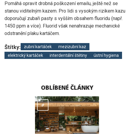
Pomáhá opravit drobná poškození emailu, ještě než se
stanou viditelným kazem. Pro lidi s vysokým rizikem kazu
doporučují zubaři pasty s vyšším obsahem fluoridu (např.
1450 ppm a více). Fluorid však nenahrazuje mechanické
odstranění plaku kartáčem.
Štítky:
zubní kartáček
mezizubní kaz
elektrický kartáček
interdentální štětiny
ústní hygiena
OBLÍBENÉ ČLÁNKY