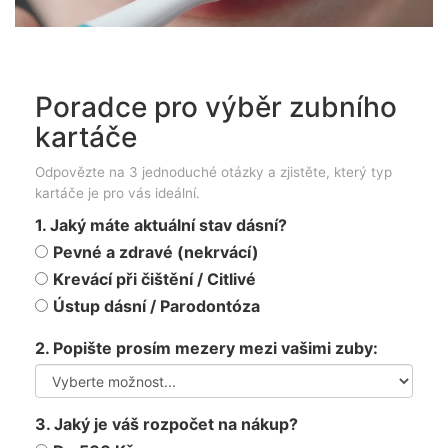
Poradce pro výběr zubního
kartáče
Odpovězte na 3 jednoduché otázky a zjistěte, který typ
kartáče je pro vás ideální.
1. Jaký máte aktuální stav dásní?
Pevné a zdravé (nekrvácí)
Krevácí při čištění / Citlivé
Ústup dásní / Parodontóza
2. Popište prosím mezery mezi vašimi zuby:
3. Jaký je váš rozpočet na nákup?