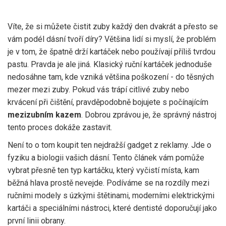
Víte, že si můžete čistit zuby každý den dvakrát a přesto se
vám podél dásní tvoří díry? Většina lidí si myslí, že problém
je v tom, že špatně drží kartáček nebo používají příliš tvrdou
pastu. Pravda je ale jiná. Klasický ruční kartáček jednoduše
nedosáhne tam, kde vzniká většina poškození - do těsných
mezer mezi zuby. Pokud vás trápí citlivé zuby nebo
krvácení při čištění, pravděpodobně bojujete s počínajícím
mezizubním kazem
. Dobrou zprávou je, že správný nástroj
tento proces dokáže zastavit.
Není to o tom koupit ten nejdražší gadget z reklamy. Jde o
fyziku a biologii vašich dásní. Tento článek vám pomůže
vybrat přesně ten typ kartáčku, který vyčistí místa, kam
běžná hlava prostě nevejde. Podíváme se na rozdíly mezi
ručními modely s úzkými štětinami, moderními elektrickými
kartáči a speciálními nástroci, které dentisté doporučují jako
první linii obrany.