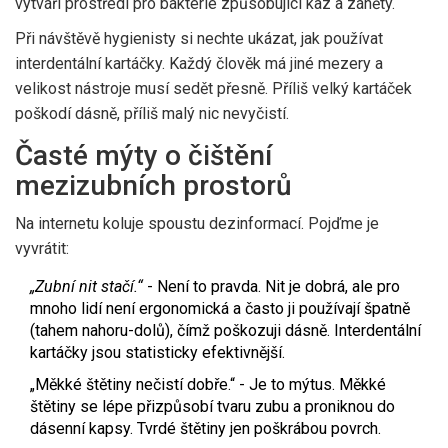
vytváří prostředí pro bakterie způsobující kaz a záněty.
Při návštěvě hygienisty si nechte ukázat, jak používat
interdentální kartáčky. Každý člověk má jiné mezery a
velikost nástroje musí sedět přesně. Příliš velký kartáček
poškodí dásně, příliš malý nic nevyčistí.
Časté mýty o čištění
mezizubních prostorů
Na internetu koluje spoustu dezinformací. Pojďme je
vyvrátit:
„Zubní nit stačí.“
- Není to pravda. Nit je dobrá, ale pro
mnoho lidí není ergonomická a často ji používají špatně
(tahem nahoru-dolů), čímž poškozuji dásně. Interdentální
kartáčky jsou statisticky efektivnější.
„Měkké štětiny nečistí dobře.“ - Je to mýtus. Měkké
štětiny se lépe přizpůsobí tvaru zubu a proniknou do
dásenní kapsy. Tvrdé štětiny jen poškrábou povrch.