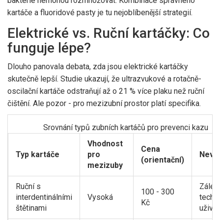
bakterie nemohou rozmnožovat. Kombinace správného
kartáče a fluoridové pasty je tu nejoblíbenější strategií.
Elektrické vs. Ruční kartáčky: Co
funguje lépe?
Dlouho panovala debata, zda jsou elektrické kartáčky
skutečně lepší. Studie ukazují, že ultrazvukové a rotačně-
oscilační kartáče odstraňují až o 21 % více plaku než ruční
čištění. Ale pozor - pro mezizubní prostor platí specifika.
Srovnání typů zubních kartáčů pro prevenci kazu
Vhodnost
Cena
Typ kartáče
pro
Nevý
(orientační)
mezizuby
Ruční s
Záleží
100 - 300
interdentinálními
Vysoká
techn
Kč
štětinami
uživat