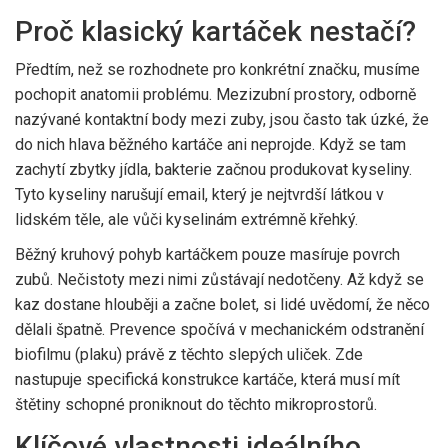
Proč klasický kartáček nestačí?
Předtím, než se rozhodnete pro konkrétní značku, musíme
pochopit anatomii problému. Mezizubní prostory, odborně
nazývané
kontaktní body
mezi zuby
, jsou často tak úzké, že
do nich hlava běžného kartáče ani neprojde. Když se tam
zachytí zbytky jídla, bakterie začnou produkovat kyseliny.
Tyto kyseliny narušují email, který je nejtvrdší látkou v
lidském těle, ale vůči kyselinám extrémně křehký.
Běžný kruhový pohyb kartáčkem pouze masíruje povrch
zubů. Nečistoty mezi nimi zůstávají nedotčeny. Až když se
kaz dostane hlouběji a začne bolet, si lidé uvědomí, že něco
dělali špatně. Prevence spočívá v mechanickém odstranění
biofilmu (plaku) právě z těchto slepých uliček. Zde
nastupuje specifická konstrukce kartáče, která musí mít
štětiny schopné proniknout do těchto mikroprostorů.
Klíčové vlastnosti ideálního