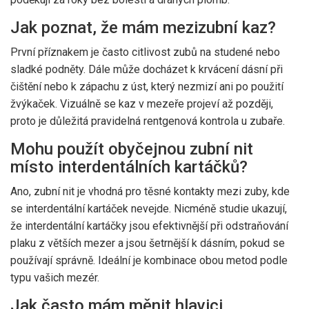
Jak poznat, že mám mezizubní kaz?
První příznakem je často citlivost zubů na studené nebo
sladké podněty. Dále může docházet k krvácení dásní při
čištění nebo k zápachu z úst, který nezmizí ani po použití
žvýkaček. Vizuálně se kaz v mezeře projeví až později,
proto je důležitá pravidelná rentgenová kontrola u zubaře.
Mohu použít obyčejnou zubní nit
místo interdentálních kartáčků?
Ano, zubní nit je vhodná pro těsné kontakty mezi zuby, kde
se interdentální kartáček nevejde. Nicméně studie ukazují,
že interdentální kartáčky jsou efektivnější při odstraňování
plaku z větších mezer a jsou šetrnější k dásním, pokud se
používají správně. Ideální je kombinace obou metod podle
typu vašich mezér.
Jak často mám měnit hlavici