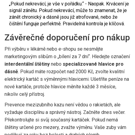
„Pokud nekrevácí, je vše v pořádku.“ - Naopak. Krvácení je
signál zánětu. Pokud nekrevácí, může to znamenat, že je
zánět chronický a dásně jsou již atrofované, nebo že
čištění funguje perfektně. Pravidelná kontrola je klíčová.
Závěrečné doporučení pro nákup
Při výběru v lékárně nebo e-shopu se nesmějte
marketingovým slibům o „bílení za 7 dní“. Hledejte označení
interdentální štětiny
nebo
specializované hlavice pro
dásně
. Pokud máte rozpočet nad 2000 Kč, zvolte kvalitní
elektrický kartáč s výměnnými hlavicemi. Ušetříte peníze na
nové kartáče, protože hlavice měníte každé 3 měsíce,
nikoliv celý přístroj.
Prevence mezizubního kazu není vědou o rakietách, ale
vyžaduje disciplínu a správný nástroj. Začněte dnes večer.
Překontrolujte si svůj současný kartáček. Pokud nemá
štětiny určené pro mezery, zvažte výměnu. Vaše zuby vám
poděkují za roky bez bolesti a drahých plomb.