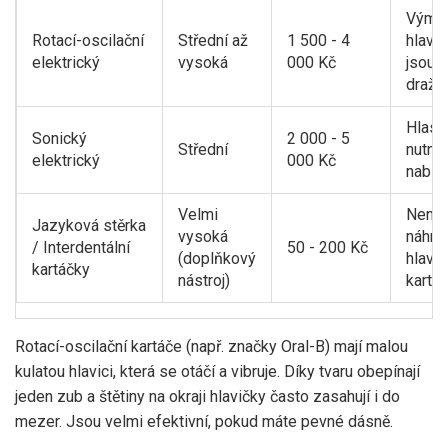
Výmě
Rotací-oscilační
Střední až
1 500 - 4
hlavic
elektrický
vysoká
000 Kč
jsou
dražší
Hlasit
Sonický
2 000 - 5
Střední
nutno
elektrický
000 Kč
nabíje
Velmi
Není
Jazyková stěrka
vysoká
náhra
/ Interdentální
50 - 200 Kč
(doplňkový
hlavn
kartáčky
nástroj)
kartá
Rotací-oscilační kartáče
(např. značky Oral-B)
mají malou
kulatou hlavici, která se otáčí a vibruje. Díky tvaru obepínají
jeden zub a štětiny na okraji hlavičky často zasahují i do
mezer. Jsou velmi efektivní, pokud máte pevné dásně.