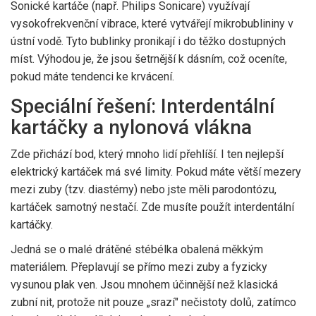
Sonické kartáče
(např. Philips Sonicare)
využívají
vysokofrekvenční vibrace, které vytvářejí mikrobublininy v
ústní vodě. Tyto bublinky pronikají i do těžko dostupných
míst. Výhodou je, že jsou šetrnější k dásním, což oceníte,
pokud máte tendenci ke krvácení.
Speciální řešení: Interdentální
kartáčky a nylonová vlákna
Zde přichází bod, který mnoho lidí přehlíší. I ten nejlepší
elektrický kartáček má své limity. Pokud máte větší mezery
mezi zuby (tzv. diastémy) nebo jste měli parodontózu,
kartáček samotný nestačí. Zde musíte použít
interdentální
kartáčky
.
Jedná se o malé drátěné stébélka obalená měkkým
materiálem. Přeplavují se přímo mezi zuby a fyzicky
vysunou plak ven. Jsou mnohem účinnější než klasická
zubní nit, protože nit pouze „srazí" nečistoty dolů, zatímco