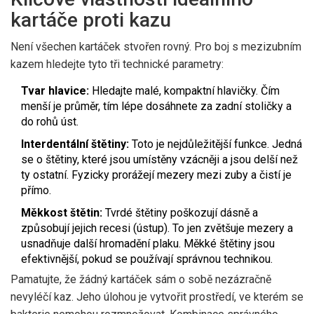
kartáče proti kazu
Není všechen kartáček stvořen rovný. Pro boj s mezizubním
kazem hledejte tyto tři technické parametry:
Tvar hlavice:
Hledajte malé, kompaktní hlavičky. Čím
menší je průměr, tím lépe dosáhnete za zadní stoličky a
do rohů úst.
Interdentální štětiny:
Toto je nejdůležitější funkce. Jedná
se o štětiny, které jsou umístěny vzácněji a jsou delší než
ty ostatní. Fyzicky prorážejí mezery mezi zuby a čistí je
přímo.
Měkkost štětin:
Tvrdé štětiny poškozují dásně a
způsobují jejich recesi (ústup). To jen zvětšuje mezery a
usnadňuje další hromadění plaku. Měkké štětiny jsou
efektivnější, pokud se používají správnou technikou.
Pamatujte, že žádný kartáček sám o sobě nezázračně
nevyléčí kaz. Jeho úlohou je vytvořit prostředí, ve kterém se