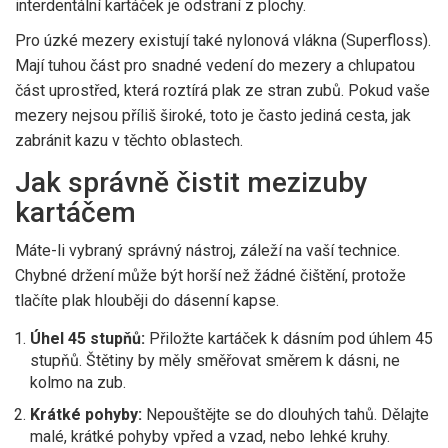
interdentální kartáček je odstraní z plochy.
Pro úzké mezery existují také
nylonová vlákna
(Superfloss)
.
Mají tuhou část pro snadné vedení do mezery a chlupatou
část uprostřed, která roztírá plak ze stran zubů. Pokud vaše
mezery nejsou příliš široké, toto je často jediná cesta, jak
zabránit kazu v těchto oblastech.
Jak správně čistit mezizuby
kartáčem
Máte-li vybraný správný nástroj, záleží na vaší technice.
Chybné držení může být horší než žádné čištění, protože
tlačíte plak hlouběji do dásenní kapse.
Úhel 45 stupňů:
Přiložte kartáček k dásním pod úhlem 45
stupňů. Štětiny by měly směřovat směrem k dásni, ne
kolmo na zub.
Krátké pohyby:
Nepouštějte se do dlouhých tahů. Dělajte
malé, krátké pohyby vpřed a vzad, nebo lehké kruhy.