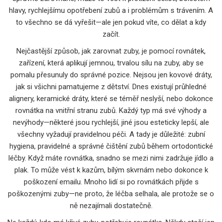
hlavy, rychlejšímu opotřebení zubů a i problémům s trávením. A
to všechno se dá vyřešit—ale jen pokud víte, co dělat a kdy
začít.
Nejčastější způsob, jak zarovnat zuby, je pomocí
rovnátek
,
zařízení, která aplikují jemnou, trvalou sílu na zuby, aby se
pomalu přesunuly do správné pozice
.
Nejsou jen kovové dráty,
jak si všichni pamatujeme z dětství. Dnes existují průhledné
alignery, keramické dráty, které se téměř neslyší, nebo dokonce
rovnátka na vnitřní stranu zubů. Každý typ má své výhody a
nevýhody—některé jsou rychlejší, jiné jsou esteticky lepší, ale
všechny vyžadují pravidelnou péči. A tady je důležité:
zubní
hygiena
,
pravidelné a správné čištění zubů během ortodontické
léčby
.
Když máte rovnátka, snadno se mezi nimi zadržuje jídlo a
plak. To může vést k kazům, bílým skvrnám nebo dokonce k
poškození emailu. Mnoho lidí si po rovnátkách přijde s
poškozenými zuby—ne proto, že léčba selhala, ale protože se o
ně nezajímali dostatečně.