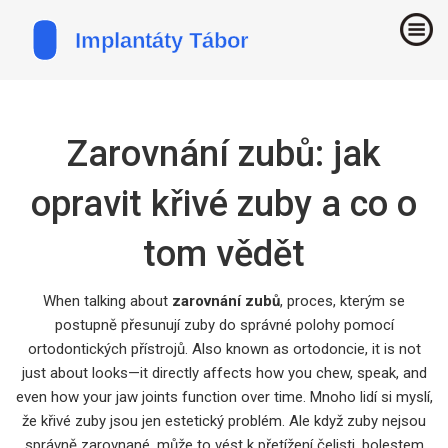
Zarovnání zubů: jak
opravit křivé zuby a co o
tom vědět
When talking about
zarovnání zubů
,
proces, kterým se
postupně přesunují zuby do správné polohy pomocí
ortodontických přístrojů
. Also known as
ortodoncie
, it is not
just about looks—it directly affects how you chew, speak, and
even how your jaw joints function over time.
Mnoho lidí si myslí,
že křivé zuby jsou jen estetický problém. Ale když zuby nejsou
správně zarovnané, může to vést k přetížení čelisti, bolestem