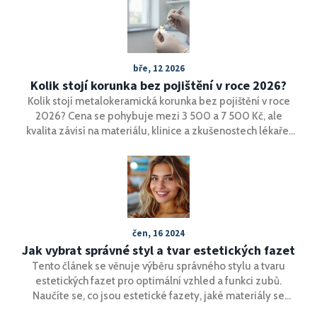
bře, 12 2026
Kolik stojí korunka bez pojištění v roce 2026?
Kolik stojí metalokeramická korunka bez pojištění v roce
2026? Cena se pohybuje mezi 3 500 a 7 500 Kč, ale
kvalita závisí na materiálu, klinice a zkušenostech lékaře.
Zjistěte, jak vybrat správnou korunku a vyhnout se drahým
chybám.
čen, 16 2024
Jak vybrat správné styl a tvar estetických fazet
Tento článek se věnuje výběru správného stylu a tvaru
estetických fazet pro optimální vzhled a funkci zubů.
Naučíte se, co jsou estetické fazety, jaké materiály se
používají, jaký tvar a styl je pro vás ideální a tipy na údržbu