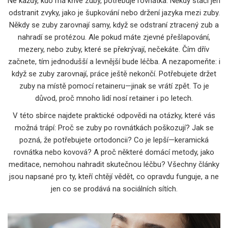
Ne každý, kdo má křivé zuby, potřebuje rovnátka. Někdy stačí jen
odstranit zvyky, jako je šupkování nebo držení jazyka mezi zuby.
Někdy se zuby zarovnají samy, když se odstraní ztracený zub a
nahradí se protézou. Ale pokud máte zjevné přešlapování,
mezery, nebo zuby, které se překrývají, nečekáte. Čím dřív
začnete, tím jednodušší a levnější bude léčba. A nezapomeňte: i
když se zuby zarovnají, práce ještě nekončí. Potřebujete držet
zuby na místě pomocí retaineru—jinak se vrátí zpět. To je
důvod, proč mnoho lidí nosí retainer i po letech.
V této sbírce najdete praktické odpovědi na otázky, které vás
možná trápí: Proč se zuby po rovnátkách poškozují? Jak se
pozná, že potřebujete ortodoncii? Co je lepší—keramická
rovnátka nebo kovová? A proč některé domácí metody, jako
meditace, nemohou nahradit skutečnou léčbu? Všechny články
jsou napsané pro ty, kteří chtějí vědět, co opravdu funguje, a ne
jen co se prodává na sociálních sítích.