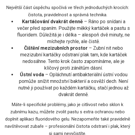
Největší část úspěchu spočívá ve třech jednoduchých krocích:
čistota, pravidelnost a správná technika.
Kartáčování dvakrát denně
– Ráno po snídani a
večer před spaním. Použijte měkký kartáček a pastu s
fluoridem. Důležitá je i délka – alespoň dvě minuty, ne
míchejte rychle, ale čistě.
Čištění mezizubních prostor
– Zubní nit nebo
mezizubní kartáčky odstraní plak tam, kde kartáček
nedosáhne. Tento krok často zapomínáme, ale je
klíčový proti zánětům dásní.
Ústní voda
– Opláchnutí antibakteriální ústní vodou
pomůže snížit množství bakterií a osvěží dech. Není
nutné ji používat po každém kartáčku, stačí jednou až
dvakrát denně.
Máte-li specifické problémy, jako je citlivost nebo sklon k
zubnímu kazu, můžete zvolit pastu s extra ochranou nebo
doplnit aplikaci fluoridového gelu. Nezapomeňte také pravidelně
navštěvovat zubaře – profesionální čistota odstraní i plak, který
si sami nevyčistíte.