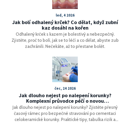
led, 4 2026
Jak bolí odhalený krček? Co dělat, když zubní
kaz dosáhl na kořen
Odhalený krček s kazem je bolestivý a nebezpečný.
Zjistěte, proč to bolí, jak se to léčí a co dělat, abyste zub
zachránili. Nečekáte, až to přestane bolět.
čec, 24 2026
Jak dlouho nejest po nalepení korunky?
Komplexní průvodce péčí o novou
celokeramickou korunku
Jak dlouho nejest po nalepení korunky? Zjistěte přesný
časový rámec pro bezpečné stravování po cementaci
celokeramické korunky. Praktické tipy, tabulka rizik a
odpovědi na časté otázky.