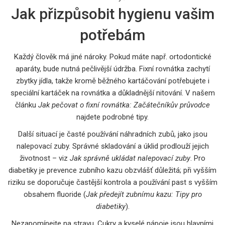
Jak přizpůsobit hygienu vašim
potřebám
Každý člověk má jiné nároky. Pokud máte např. ortodontické
aparáty, bude nutná pečlivější údržba. Fixní rovnátka zachytí
zbytky jídla, takže kromě běžného kartáčování potřebujete i
speciální kartáček na rovnátka a důkladnější nitování. V našem
článku
Jak pečovat o fixní rovnátka: Začátečníkův průvodce
najdete podrobné tipy.
Další situací je časté používání náhradních zubů, jako jsou
nalepovací zuby. Správné skladování a úklid prodlouží jejich
životnost – viz
Jak správně ukládat nalepovací zuby
. Pro
diabetiky je prevence zubního kazu obzvlášť důležitá; při vyšším
riziku se doporučuje častější kontrola a používání past s vyšším
obsahem fluoride (
Jak předejít zubnímu kazu: Tipy pro
diabetiky
).
Nezapomínejte na stravu. Cukry a kyselé nápoje jsou hlavními