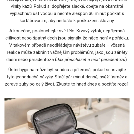
viníky kazů. Pokud si dopřejete sladké, dbejte na okamžité
vypláchnutí úst vodou a nechte alespoň 30 minut počkat s
kartáčováním, aby nedošlo k poškození skloviny.
A konečně, poslouchejte své tělo. Krvavý výtok, nepříjemná
citlivost nebo špatný dech jsou signály, že něco není v pořádku.
V takovém případě neodkládejte návštěvu zubaře – včasná
reakce může zabránit vážnějším problémům, jako jsou záněty
dásní nebo paradentóza (
Jak předcházet a léčit paradentózu
).
Ústní hygiena může být snadná a příjemná, pokud si osvojíte
tyto jednoduché návyky. Stačí pár minut denně, svěží úsměv a
zdravé zuby po celý život. Zkuste to hned dnes a pocítíte rozdíl!