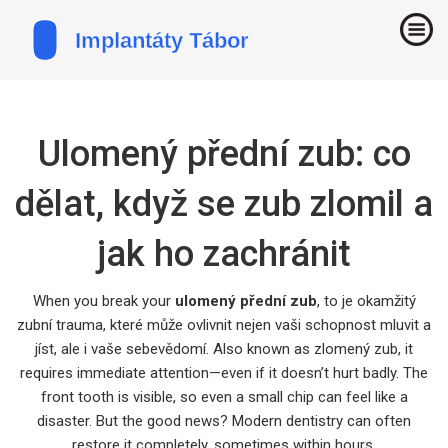
Ulomený přední zub: co
dělat, když se zub zlomil a
jak ho zachránit
When you break your
ulomený přední zub
,
to je okamžitý
zubní trauma, které může ovlivnit nejen vaši schopnost mluvit a
jíst, ale i vaše sebevědomí
. Also known as
zlomený zub
, it
requires immediate attention—even if it doesn’t hurt badly. The
front tooth is visible, so even a small chip can feel like a
disaster. But the good news? Modern dentistry can often
restore it completely, sometimes within hours.