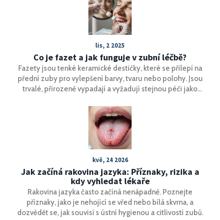
může podpořit hojení a co dělat pro zajištění optimální
ústní hygieny v tomto kritickém období.
lis, 2 2025
Co je fazet a jak funguje v zubní léčbě?
Fazety jsou tenké keramické destičky, které se přilepí na
přední zuby pro vylepšení barvy, tvaru nebo polohy. Jsou
trvalé, přirozeně vypadají a vyžadují stejnou péči jako
přirozené zuby.
kvě, 24 2026
Jak začíná rakovina jazyka: Příznaky, rizika a
kdy vyhledat lékaře
Rakovina jazyka často začíná nenápadně. Poznejte
příznaky, jako je nehojící se vřed nebo bílá skvrna, a
dozvědět se, jak souvisí s ústní hygienou a citlivostí zubů.