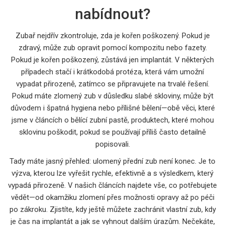
nabídnout?
Zubař nejdřív zkontroluje, zda je kořen poškozený. Pokud je
zdravý, může zub opravit pomocí kompozitu nebo fazety.
Pokud je kořen poškozený, zůstává jen implantát. V některých
případech stačí i krátkodobá protéza, která vám umožní
vypadat přirozeně, zatímco se připravujete na trvalé řešení.
Pokud máte zlomený zub v důsledku slabé skloviny, může být
důvodem i špatná hygiena nebo přílišné bělení—obě věci, které
jsme v článcích o
bělící zubní pastě
,
produktech, které mohou
sklovinu poškodit, pokud se používají příliš často
detailně
popisovali.
Tady máte jasný přehled: ulomený přední zub není konec. Je to
výzva, kterou lze vyřešit rychle, efektivně a s výsledkem, který
vypadá přirozeně. V našich článcích najdete vše, co potřebujete
vědět—od okamžiku zlomení přes možnosti opravy až po péči
po zákroku. Zjistíte, kdy ještě můžete zachránit vlastní zub, kdy
je čas na implantát a jak se vyhnout dalším úrazům. Nečekáte,