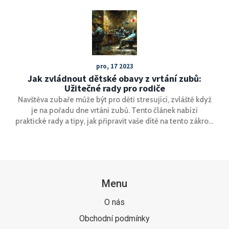
pro, 17 2023
Jak zvládnout dětské obavy z vrtání zubů:
Užitečné rady pro rodiče
Navštěva zubaře může být pro děti stresující, zvláště když
je na pořadu dne vrtání zubů. Tento článek nabízí
praktické rady a tipy, jak připravit vaše dítě na tento zákrok,
snížit jeho úzkost a zajistit, že zkušenost bude co
nejpříjemnější. Přináší perspektivy z osobní zkušenosti i
odborných rad, které pomohou rodičům lépe zvládnout
tuto situaci.
Menu
O nás
Obchodní podmínky