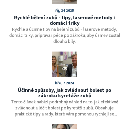
říj, 24 2025
Rychlé bělení zubů - tipy, laserové metody i
domácí triky
Rychlé a účinné tipy na bělení zubů - laserové metody,
domácí triky, příprava i péče po zákroku, aby úsměv zůstal
dlouho bílý.
bře, 7 2024
Účinné způsoby, jak zvládnout bolest po
zákroku kyretáže zubů
Tento článek nabízí podrobný náhled na to, jak efektivně
zvládnout a léčit bolest po kyretáži zubů. Obsahuje
praktické tipy a rady, které vám pomohou rychleji se
zotavit a minimalizovat nepříjemné pocity. Představuje
osvědčené metody, jak péče o ústní dutinu po zákroku