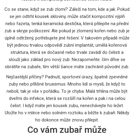
Co se stane, když se zub zlomí? Záleží na tom, kde a jak. Pokud
se jen odtrhl kousek skloviny, může stačit kompozitní výplň
nebo
fazeta
,
tenká keramická destička, která přilepíte na přední
zub a skryje poškození
. Ale pokud je zlomený kořen nebo zub je
úplně odtržený, potřebujete jiné řešení. V takovém případě může
být jedinou trvalou odpovědí
zubní implantát
,
umělá kořenová
struktura, která se dočasně nebo trvale zavádí do čelisti a
slouží jako základ pro nový zub
. Nezapomeňte: čím dříve se
obrátíte na zubaře, tím větší šance máte zachránit původní zub.
Nejčastější příčiny? Padnutí, sportovní úrazy, špatně zpevněné
zuby nebo přílišné bruxismus. Mnoho lidí si myslí, že když to
nebolí, tak je vše v pořádku. To je chyba. Malá trhlina může být
dveřmi do infekce, která se rozšíří na kořen a pak i na celou
čelist. I když máte jen kousek zubu, nenechávejte ho ležet.
Uložte ho v mléce nebo solném roztoku a běžte k zubaři. Někdy
ho dokonce může znovu přilepit.
Co vám zubař může