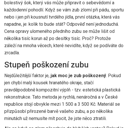
bolestivý šok, který vás může připravit o sebevědomí a
každodenní pohodlí. Když se vám zub zlomí při pádu, sportu
nebo i jen při kousnutí tvrdého jídla, první otázka, která vás
napadne, je: kolik to bude stát? Odpověď není jednoduchá.
Cena opravy ulomeného předního zubu se může lišit od
několika tisíc korun až po desítky tisíc. Proč? Protože
záleží na mnoha věcech, které nevidíte, když se podíváte do
zrcadla.
Stupeň poškození zubu
Nejdůležitější faktor je,
jak moc je zub poškozený
. Pokud
jen chybí malý kousek hranatého okraje, stačí
pravděpodobně kompozitní výplň - tzv. estetická plastická
rekonstrukce. Tato metoda je rychlá, nenáročná a v České
republice stojí obvykle mezi 1 500 a 3 500 Kč. Materiál se
přizpůsobí přirozené barvě vašeho zubu, a po několika
minutách už nemusíte mít pocit, že jste něco ztratili.