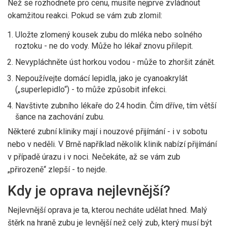
Než se rozhodnete pro cenu, musíte nejprve zvládnout
okamžitou reakci. Pokud se vám zub zlomil:
Uložte zlomený kousek zubu do mléka nebo solného
roztoku - ne do vody. Může ho lékař znovu přilepit.
Nevypláchněte úst horkou vodou - může to zhoršit zánět.
Nepoužívejte domácí lepidla, jako je cyanoakrylát
(„superlepidlo“) - to může způsobit infekci.
Navštivte zubního lékaře do 24 hodin. Čím dříve, tím větší
šance na zachování zubu.
Některé zubní kliniky mají i nouzové přijímání - i v sobotu
nebo v neděli. V Brně například několik klinik nabízí přijímání
v případě úrazu i v noci. Nečekáte, až se vám zub
„přirozeně“ zlepší - to nejde.
Kdy je oprava nejlevnější?
Nejlevnější oprava je ta, kterou necháte udělat hned. Malý
štěrk na hraně zubu je levnější než celý zub, který musí být