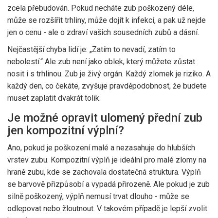
zcela přebudován. Pokud necháte zub poškozený déle,
může se rozšířit trhliny, může dojít k infekci, a pak už nejde
jen o cenu - ale o zdraví vašich sousedních zubů a dásní.
Nejčastější chyba lidí je: „Zatím to nevadí, zatím to
nebolestí.“ Ale zub není jako oblek, který můžete zůstat
nosit i s trhlinou. Zub je živý orgán. Každý zlomek je riziko. A
každý den, co čekáte, zvyšuje pravděpodobnost, že budete
muset zaplatit dvakrát tolik.
Je možné opravit ulomený přední zub
jen kompozitní výplní?
Ano, pokud je poškození malé a nezasahuje do hlubších
vrstev zubu. Kompozitní výplň je ideální pro malé zlomy na
hraně zubu, kde se zachovala dostatečná struktura. Výplň
se barvově přizpůsobí a vypadá přirozeně. Ale pokud je zub
silně poškozený, výplň nemusí trvat dlouho - může se
odlepovat nebo žloutnout. V takovém případě je lepší zvolit