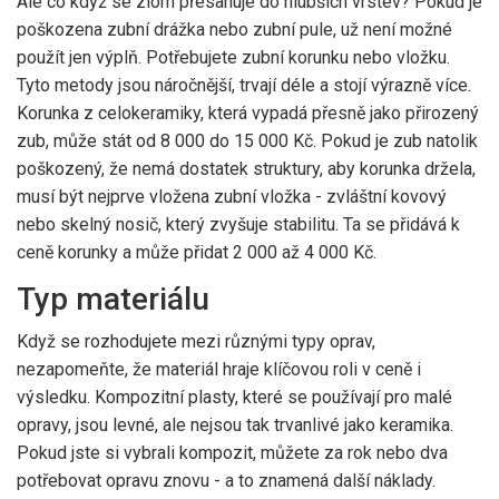
Ale co když se zlom přesahuje do hlubších vrstev? Pokud je
poškozena zubní drážka nebo zubní pule, už není možné
použít jen výplň. Potřebujete zubní korunku nebo vložku.
Tyto metody jsou náročnější, trvají déle a stojí výrazně více.
Korunka z celokeramiky, která vypadá přesně jako přirozený
zub, může stát od 8 000 do 15 000 Kč. Pokud je zub natolik
poškozený, že nemá dostatek struktury, aby korunka držela,
musí být nejprve vložena zubní vložka - zvláštní kovový
nebo skelný nosič, který zvyšuje stabilitu. Ta se přidává k
ceně korunky a může přidat 2 000 až 4 000 Kč.
Typ materiálu
Když se rozhodujete mezi různými typy oprav,
nezapomeňte, že materiál hraje klíčovou roli v ceně i
výsledku. Kompozitní plasty, které se používají pro malé
opravy, jsou levné, ale nejsou tak trvanlivé jako keramika.
Pokud jste si vybrali kompozit, můžete za rok nebo dva
potřebovat opravu znovu - a to znamená další náklady.