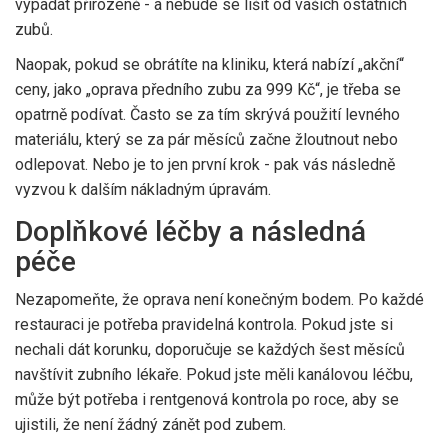
vypadat přirozeně - a nebude se lišit od vašich ostatních
zubů.
Naopak, pokud se obrátíte na kliniku, která nabízí „akční“
ceny, jako „oprava předního zubu za 999 Kč“, je třeba se
opatrně podívat. Často se za tím skrývá použití levného
materiálu, který se za pár měsíců začne žloutnout nebo
odlepovat. Nebo je to jen první krok - pak vás následně
vyzvou k dalším nákladným úpravám.
Doplňkové léčby a následná
péče
Nezapomeňte, že oprava není konečným bodem. Po každé
restauraci je potřeba pravidelná kontrola. Pokud jste si
nechali dát korunku, doporučuje se každých šest měsíců
navštívit zubního lékaře. Pokud jste měli kanálovou léčbu,
může být potřeba i rentgenová kontrola po roce, aby se
ujistili, že není žádný zánět pod zubem.