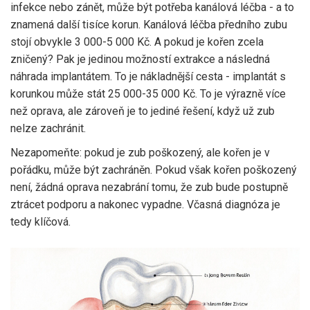
infekce nebo zánět, může být potřeba kanálová léčba - a to
znamená další tisíce korun. Kanálová léčba předního zubu
stojí obvykle 3 000-5 000 Kč. A pokud je kořen zcela
zničený? Pak je jedinou možností extrakce a následná
náhrada implantátem. To je nákladnější cesta - implantát s
korunkou může stát 25 000-35 000 Kč. To je výrazně více
než oprava, ale zároveň je to jediné řešení, když už zub
nelze zachránit.
Nezapomeňte: pokud je zub poškozený, ale kořen je v
pořádku, může být zachráněn. Pokud však kořen poškozený
není, žádná oprava nezabrání tomu, že zub bude postupně
ztrácet podporu a nakonec vypadne. Včasná diagnóza je
tedy klíčová.