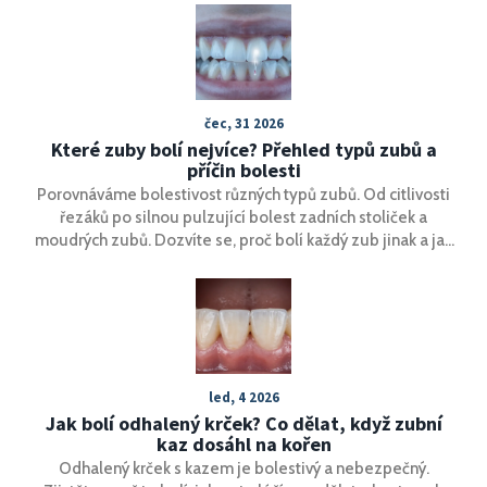
zkažených zubů, různými metodami léčby a prevencí.
Čtenáři zde najdou užitečné tipy a rady od domácí péče
až po profesionální zásahy.
čec, 31 2026
Které zuby bolí nejvíce? Přehled typů zubů a
příčin bolesti
Porovnáváme bolestivost různých typů zubů. Od citlivosti
řezáků po silnou pulzující bolest zadních stoliček a
moudrých zubů. Dozvíte se, proč bolí každý zub jinak a jak
poznat vážný problém.
led, 4 2026
Jak bolí odhalený krček? Co dělat, když zubní
kaz dosáhl na kořen
Odhalený krček s kazem je bolestivý a nebezpečný.