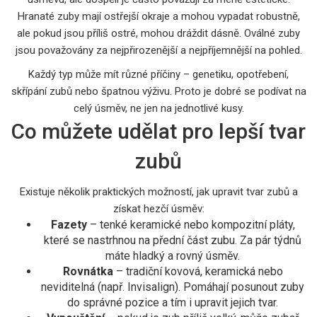
Hranaté zuby mají ostřejší okraje a mohou vypadat robustně,
ale pokud jsou příliš ostré, mohou dráždit dásně. Oválné zuby
jsou považovány za nejpřirozenější a nejpříjemnější na pohled.
Každý typ může mít různé příčiny – genetiku, opotřebení,
skřípání zubů nebo špatnou výživu. Proto je dobré se podívat na
celý úsměv, ne jen na jednotlivé kusy.
Co můžete udělat pro lepší tvar
zubů
Existuje několik praktických možností, jak upravit tvar zubů a
získat hezčí úsměv:
Fazety
– tenké keramické nebo kompozitní pláty,
které se nastrhnou na přední část zubu. Za pár týdnů
máte hladký a rovný úsměv.
Rovnátka
– tradiční kovová, keramická nebo
neviditelná (např. Invisalign). Pomáhají posunout zuby
do správné pozice a tím i upravit jejich tvar.