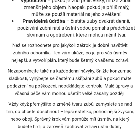
Vypouštění
– pokud je zub příliš velký, může zubař
zmenšit jeho objem. Naopak, pokud je příliš malý,
může se použít materiál na jeho zvětšení.
Pravidelná údržba
– čistěte zuby dvakrát denně,
používání zubní nitě a ústní vodou pomáhá předcházet
skvrnám a opotřebení, které mohou měnit tvar.
Než se rozhodnete pro jakýkoli zákrok, je dobré navštívit
zubního odborníka. Ten vám ukáže, co je pro váš úsměv
nejlepší, a vytvoří plán, který bude šetrný k vašemu zdraví.
Nezapomínejte také na každodenní návyky. Snižte konzumaci
sladkostí, vyhýbejte se častému skřípání zubů a pokud máte
podezření na poškození, neodkládejte kontrolu. Malé úpravy a
včasná péče vám mohou ušetřit velké zásahy později.
Vždy když přemýšlíte o změně tvaru zubů, zamyslete se nad
tím, co chcete dosáhnout – lepší estetiku, pohodlnější žvýkání,
nebo obojí. Správný krok vám pomůže mít úsměv, na který
budete hrdí, a zároveň zachovat zdraví ústní dutiny.