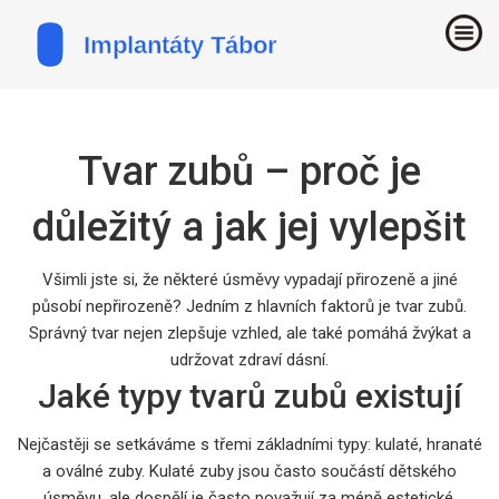
Tvar zubů – proč je
důležitý a jak jej vylepšit
Všimli jste si, že některé úsměvy vypadají přirozeně a jiné
působí nepřirozeně? Jedním z hlavních faktorů je tvar zubů.
Správný tvar nejen zlepšuje vzhled, ale také pomáhá žvýkat a
udržovat zdraví dásní.
Jaké typy tvarů zubů existují
Nejčastěji se setkáváme s třemi základními typy: kulaté, hranaté
a oválné zuby. Kulaté zuby jsou často součástí dětského
úsměvu, ale dospělí je často považují za méně estetické.