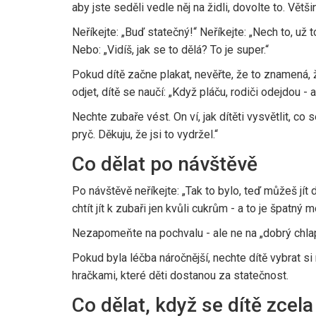
aby jste seděli vedle něj na židli, dovolte to. Vět
Neříkejte: „Buď statečný!“ Neříkejte: „Nech to, už to
Nebo: „Vidíš, jak se to dělá? To je super.“
Pokud dítě začne plakat, nevěřte, že to znamená, ž
odjet, dítě se naučí: „Když pláču, rodiči odejdou - 
Nechte zubaře vést. On ví, jak dítěti vysvětlit, co 
pryč. Děkuju, že jsi to vydržel.“
Co dělat po návštěvě
Po návštěvě neříkejte: „Tak to bylo, teď můžeš jít
chtít jít k zubaři jen kvůli cukrům - a to je špatný
Nezapomeňte na pochvalu - ale ne na „dobrý chlapec“
Pokud byla léčba náročnější, nechte dítě vybrat si
hračkami, které děti dostanou za statečnost.
Co dělat, když se dítě zcel