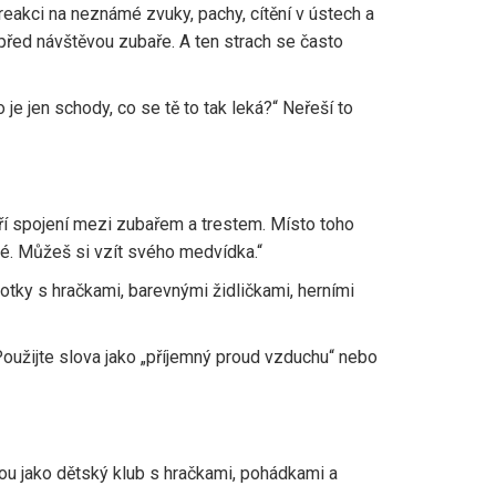
 reakci na neznámé zvuky, pachy, cítění v ústech a
 před návštěvou zubaře. A ten strach se často
o je jen schody, co se tě to tak leká?“ Neřeší to
váří spojení mezi zubařem a trestem. Místo toho
vé. Můžeš si vzít svého medvídka.“
otky s hračkami, barevnými židličkami, herními
 Použijte slova jako „příjemný proud vzduchu“ nebo
ou jako dětský klub s hračkami, pohádkami a