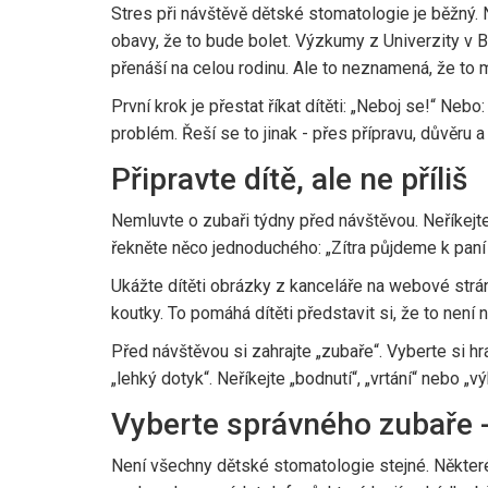
Stres při návštěvě dětské stomatologie je běžný. N
obavy, že to bude bolet. Výzkumy z Univerzity v B
přenáší na celou rodinu. Ale to neznamená, že to 
První krok je přestat říkat dítěti: „Neboj se!“ Nebo
problém. Řeší se to jinak - přes přípravu, důvěru a
Připravte dítě, ale ne příliš
Nemluvte o zubaři týdny před návštěvou. Neříkejte:
řekněte něco jednoduchého: „Zítra půjdeme k paní 
Ukážte dítěti obrázky z kanceláře na webové strán
koutky. To pomáhá dítěti představit si, že to není
Před návštěvou si zahrajte „zubaře“. Vyberte si hr
„lehký dotyk“. Neříkejte „bodnutí“, „vrtání“ nebo „v
Vyberte správného zubaře - 
Není všechny dětské stomatologie stejné. Některé