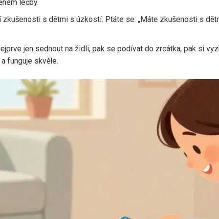
během léčby.
jí zkušenosti s dětmi s úzkostí. Ptáte se: „Máte zkušenosti s dětm
nejprve jen sednout na židli, pak se podívat do zrcátka, pak si vy
 a funguje skvěle.