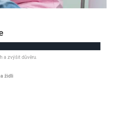
e
 a zvýšit důvěru.
 židli