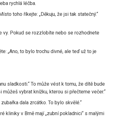
řeba rychlá léčba.
ísto toho říkejte: „Děkuju, že jsi tak statečný.“
jete vy. Pokud se rozzlobíte nebo se rozhodnete
te: „Ano, to bylo trochu divné, ale teď už to je
tanu sladkosti.“ To může vést k tomu, že dítě bude
a si můžeš vybrat knížku, kterou si přečteme večer.“
i zubařka dala zrcátko. To bylo skvělé.“
ré kliniky v Brně mají „zubní pokladnici“ s malými