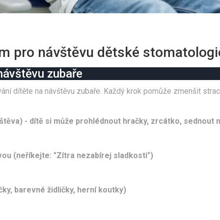
am pro návštěvu dětské stomatologi
návštěvu zubaře
ní dítěte na návštěvu zubaře. Každý krok pomůže zmenšit strach
štěva) - dítě si může prohlédnout hračky, zrcátko, sednout na
u (neříkejte: "Zítra nezabírej sladkosti")
ky, barevné židličky, herní koutky)