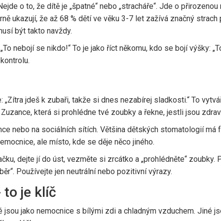
ejde o to, že dítě je „špatné“ nebo „stracháře“. Jde o přirozenou
rně ukazují, že až 68 % dětí ve věku 3-7 let zažívá značný strach
musí být takto navždy.
: „To nebojí se nikdo!“ To je jako říct někomu, kdo se bojí výšky: „T
 kontrolu.
 „Zítra jdeš k zubaři, takže si dnes nezabírej sladkosti.“ To vyt
Zuzance, která si prohlédne tvé zoubky a řekne, jestli jsou zdra
ce nebo na sociálních sítích. Většina dětských stomatologií má f
 nemocnice, ale místo, kde se děje něco jiného.
ačku, dejte jí do úst, vezměte si zrcátko a „prohlédněte“ zoubky.
ýběr“. Používejte jen neutrální nebo pozitivní výrazy.
to je klíč
 jsou jako nemocnice s bílými zdi a chladným vzduchem. Jiné js