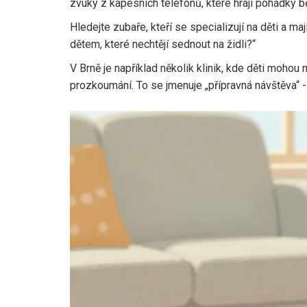
zvuky z kapesních telefonů, které hrají pohádky 
Hledejte zubaře, kteří se specializují na děti a ma
dětem, které nechtějí sednout na židli?“
V Brně je například několik klinik, kde děti mohou 
prozkoumání. To se jmenuje „přípravná návštěva“ -