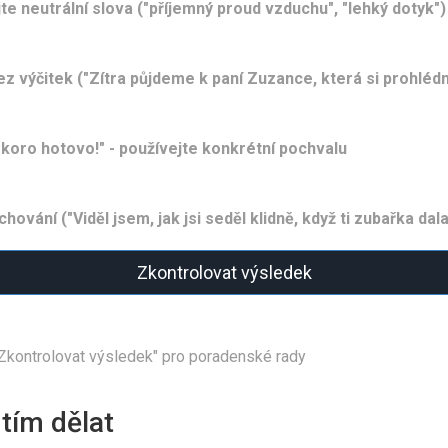
te neutrální slova ("příjemný proud vzduchu", "lehký dotyk")
z výčitek ("Zítra půjdeme k paní Zuzance, která si prohléd
 skoro hotovo!" - používejte konkrétní pochvalu
ování ("Viděl jsem, jak jsi seděl klidně, když ti zubařka dal
Zkontrolovat výsledek
 "Zkontrolovat výsledek" pro poradenské rady
 tím dělat