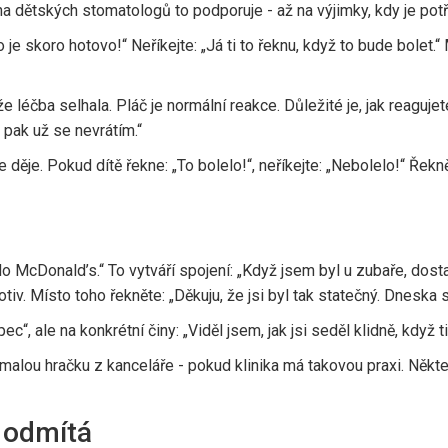
šina dětských stomatologů to podporuje - až na výjimky, kdy je pot
 je skoro hotovo!“ Neříkejte: „Já ti to řeknu, když to bude bolet.“ M
e léčba selhala. Pláč je normální reakce. Důležité je, jak reagu
a pak už se nevrátím.“
se děje. Pokud dítě řekne: „To bolelo!“, neříkejte: „Nebolelo!“ Řekně
 do McDonald’s.“ To vytváří spojení: „Když jsem byl u zubaře, dos
 motiv. Místo toho řekněte: „Děkuju, že jsi byl tak statečný. Dnesk
, ale na konkrétní činy: „Viděl jsem, jak jsi seděl klidně, když t
 malou hračku z kanceláře - pokud klinika má takovou praxi. Někte
a odmítá