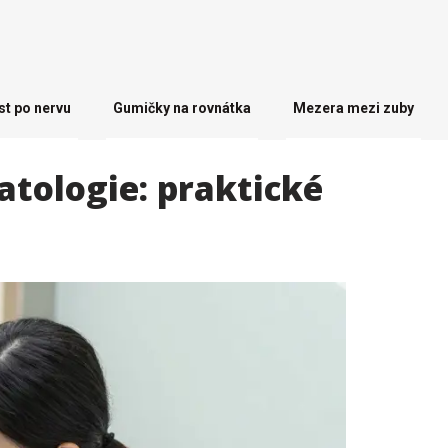
st po nervu
Gumičky na rovnátka
Mezera mezi zuby
atologie: praktické