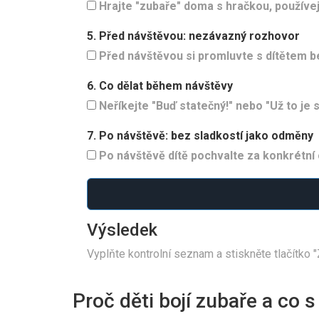
Hrajte "zubaře" doma s hračkou, používej
5. Před návštěvou: nezávazný rozhovor
Před návštěvou si promluvte s dítětem be
6. Co dělat během návštěvy
Neříkejte "Buď statečný!" nebo "Už to je
7. Po návštěvě: bez sladkostí jako odměny
Po návštěvě dítě pochvalte za konkrétní ch
Výsledek
Vyplňte kontrolní seznam a stiskněte tlačítko
Proč děti bojí zubaře a co s