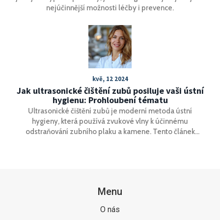
nejúčinnější možnosti léčby i prevence.
kvě, 12 2024
Jak ultrasonické čištění zubů posiluje vaši ústní
hygienu: Prohloubení tématu
Ultrasonické čištění zubů je moderní metoda ústní
hygieny, která používá zvukové vlny k účinnému
odstraňování zubního plaku a kamene. Tento článek
zkoumá, jak ultrasonická technologie funguje, srovnává
její účinnost s tradičními metodami čištění a rozptyluje
běžné mýty. Seznamte se s výhodami a potenciálními
riziky, které s sebou ultrasonické čištění přináší, a zjistěte,
jak může být prospěšné pro vaše zdraví.
Menu
O nás