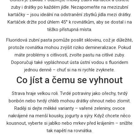
zuby i drátky po každém jídle. Nezapomeňte na mezizubní
kartáčky – jsou ideální na odstranění zbytků jídla mezi drátky.
Kartáček držte pod úhlem 45° k rovnátkům, aby se dostal i na
těžko přístupná místa.
Fluoridová zubní pasta pomůže posílit sklovinu, což je důležité,
protože rovnátka mohou zvýšit riziko demineralizace. Pokud
máte problémy s citlivostí, zvolte pastu na citlivé zuby.
Doporučuji také vypláchnout ústa ústní vodou s fluoridem
jednou denně – chuť si na ni rychle zvyknete.
Co jíst a čemu se vyhnout
Strava hraje velkou roli. Tvrdé potraviny jako ořechy, tvrdý
bonbón nebo tvrdý chléb mohou drátky ohnout nebo zlomit.
Raději si dejte měkké varianty – vařené zeleniny, ovoce
nakrájené na menší kousky, jogurty a sýry. Když chcete něco
kousnout, vyberte si jablko nebo mrkev před krájením – snížíte
tak napětí na rovnátka.