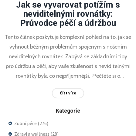
Jak se vyvarovat potížím s
neviditelnými rovnátky:
Průvodce péčí a údržbou
Tento článek poskytuje komplexní pohled na to, jak se
vyhnout běžným problémům spojeným s nošením
neviditelných rovnátek. Zabývá se základními tipy
pro údržbu a péči, aby vaše zkušenost s neviditelnými
rovnátky byla co nejpříjemnější. Přečtěte si o
důležitosti pravidelného čištění, správného užívání a
Číst více
jak předejít možným zdravotním komplikacím.
Článek také obsahuje praktické rady pro každodenní
Kategorie
život s rovnátky.
Zubní péče
(276)
Zdraví a wellness
(28)