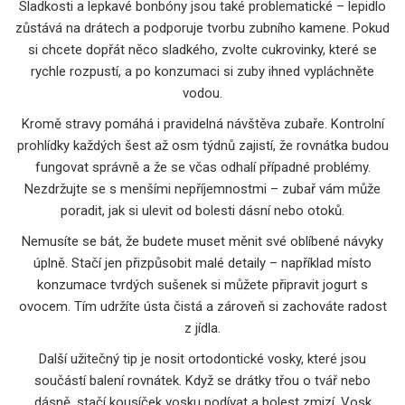
Sladkosti a lepkavé bonbóny jsou také problematické – lepidlo
zůstává na drátech a podporuje tvorbu zubního kamene. Pokud
si chcete dopřát něco sladkého, zvolte cukrovinky, které se
rychle rozpustí, a po konzumaci si zuby ihned vypláchněte
vodou.
Kromě stravy pomáhá i pravidelná návštěva zubaře. Kontrolní
prohlídky každých šest až osm týdnů zajistí, že rovnátka budou
fungovat správně a že se včas odhalí případné problémy.
Nezdržujte se s menšími nepříjemnostmi – zubař vám může
poradit, jak si ulevit od bolesti dásní nebo otoků.
Nemusíte se bát, že budete muset měnit své oblíbené návyky
úplně. Stačí jen přizpůsobit malé detaily – například místo
konzumace tvrdých sušenek si můžete připravit jogurt s
ovocem. Tím udržíte ústa čistá a zároveň si zachováte radost
z jídla.
Další užitečný tip je nosit ortodontické vosky, které jsou
součástí balení rovnátek. Když se drátky třou o tvář nebo
dásně, stačí kousíček vosku podívat a bolest zmizí. Vosk