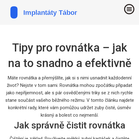
Tipy pro rovnátka – jak
na to snadno a efektivně
Máte rovnátka a přemýšlíte, jak si s nimi usnadnit každodenní
život? Nejste v tom sami. Rovnátka mohou zpočátku připadat
jako nepříjemnost, ale s pár osvědčenými triky se z nich rychle
stane součást vašeho běžného režimu. V tomto článku najdete
konkrétní rady, které vám pomůžou udržet zuby čisté, úsměv
krásný a bolest co nejmenší.
Jak správně čistit rovnátka
Čištění je základ. Používejte měkký zubní kartáček a čistěte