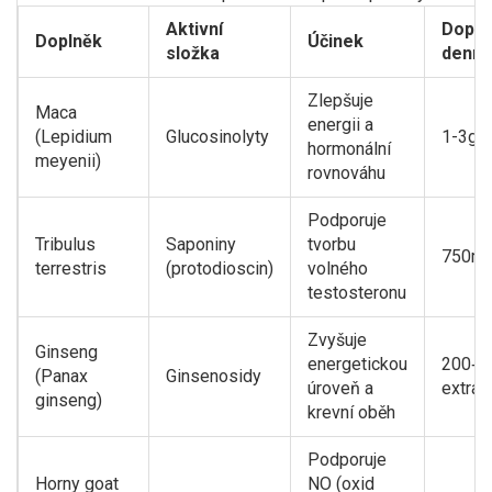
Aktivní
Dopor
Doplněk
Účinek
složka
denní
Zlepšuje
Maca
energii a
(Lepidium
Glucosinolyty
1-3g p
hormonální
meyenii)
rovnováhu
Podporuje
Tribulus
Saponiny
tvorbu
750mg
terrestris
(protodioscin)
volného
testosteronu
Zvyšuje
Ginseng
energetickou
200‑4
(Panax
Ginsenosidy
úroveň a
extrak
ginseng)
krevní oběh
Podporuje
Horny goat
NO (oxid