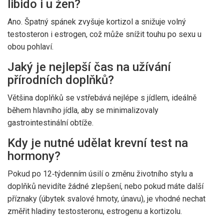
libido i u žen?
Ano. Špatný spánek zvyšuje kortizol a snižuje volný
testosteron i estrogen, což může snížit touhu po sexu u
obou pohlaví.
Jaký je nejlepší čas na užívání
přírodních doplňků?
Většina doplňků se vstřebává nejlépe s jídlem, ideálně
během hlavního jídla, aby se minimalizovaly
gastrointestinální obtíže.
Kdy je nutné udělat krevní test na
hormony?
Pokud po 12‑týdenním úsilí o změnu životního stylu a
doplňků nevidíte žádné zlepšení, nebo pokud máte další
příznaky (úbytek svalové hmoty, únavu), je vhodné nechat
změřit hladiny testosteronu, estrogenu a kortizolu.