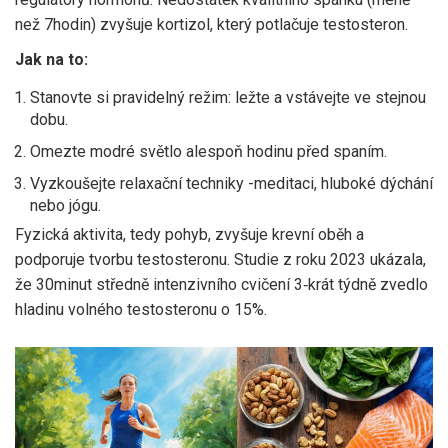
než 7hodin) zvyšuje kortizol, který potlačuje testosteron.
Jak na to:
Stanovte si pravidelný režim: ležte a vstávejte ve stejnou
dobu.
Omezte modré světlo alespoň hodinu před spaním.
Vyzkoušejte relaxační techniky -meditaci, hluboké dýchání
nebo jógu.
Fyzická aktivita, tedy
pohyb
, zvyšuje krevní oběh a
podporuje tvorbu testosteronu. Studie z roku 2023 ukázala,
že 30minut středně intenzivního cvičení 3‑krát týdně zvedlo
hladinu volného testosteronu o 15%.