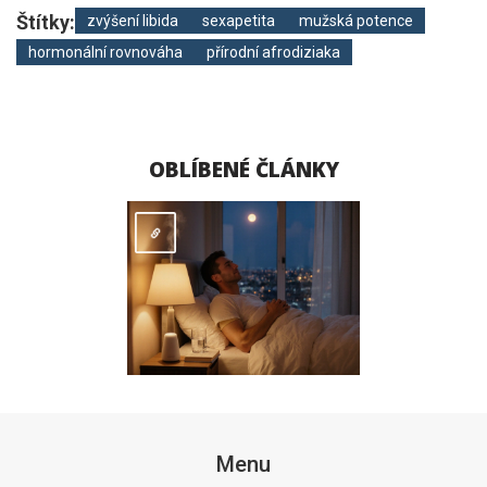
Štítky:
zvýšení libida
sexapetita
mužská potence
hormonální rovnováha
přírodní afrodiziaka
OBLÍBENÉ ČLÁNKY
Menu