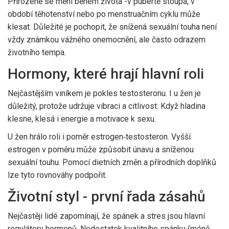
Přirozeně se mění během života -v pubertě stoupá, v
období těhotenství nebo po menstruačním cyklu může
klesat. Důležité je pochopit, že snížená sexuální touha není
vždy známkou vážného onemocnění, ale často odrazem
životního tempa.
Hormony, které hrají hlavní roli
Nejčastějším viníkem je pokles
testosteronu
. I u žen je
důležitý, protože udržuje vibraci a citlivost. Když hladina
klesne, klesá i energie a motivace k sexu.
U žen hrálo roli i poměr estrogen‑testosteron. Vyšší
estrogen v poměru může způsobit únavu a sníženou
sexuální touhu. Pomocí dietních změn a přírodních doplňků
lze tyto rovnováhy podpořit.
Životní styl - první řada zásahů
Nejčastěji lidé zapomínají, že
spánek
a
stres
jsou hlavní
regulátory hormonů. Nedostatek kvalitního spánku (méně