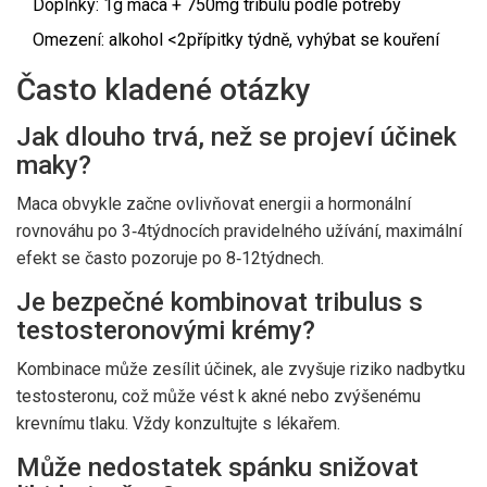
Doplňky: 1g maca + 750mg tribulu podle potřeby
Omezení: alkohol <2přípitky týdně, vyhýbat se kouření
Často kladené otázky
Jak dlouho trvá, než se projeví účinek
maky?
Maca obvykle začne ovlivňovat energii a hormonální
rovnováhu po 3‑4týdnocích pravidelného užívání, maximální
efekt se často pozoruje po 8‑12týdnech.
Je bezpečné kombinovat tribulus s
testosteronovými krémy?
Kombinace může zesílit účinek, ale zvyšuje riziko nadbytku
testosteronu, což může vést k akné nebo zvýšenému
krevnímu tlaku. Vždy konzultujte s lékařem.
Může nedostatek spánku snižovat