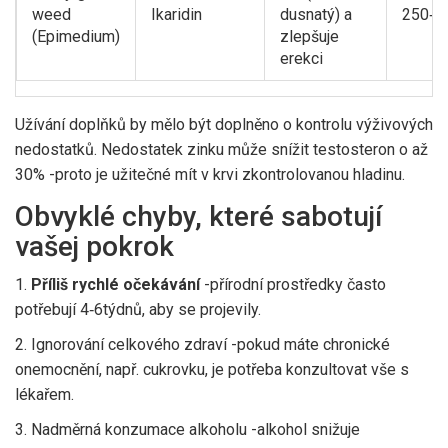
weed
Ikaridin
dusnatý) a
250‑5
(Epimedium)
zlepšuje
erekci
Užívání doplňků by mělo být doplněno o kontrolu výživových
nedostatků. Nedostatek
zinku
může snížit testosteron o až
30% -proto je užitečné mít v krvi zkontrolovanou hladinu.
Obvyklé chyby, které sabotují
vašej pokrok
1.
Příliš rychlé očekávání
-přírodní prostředky často
potřebují 4‑6týdnů, aby se projevily.
2. Ignorování celkového zdraví -pokud máte chronické
onemocnění, např. cukrovku, je potřeba konzultovat vše s
lékařem.
3. Nadměrná konzumace alkoholu -alkohol snižuje