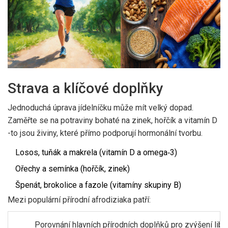
Strava a klíčové doplňky
Jednoduchá úprava jídelníčku může mít velký dopad.
Zaměřte se na potraviny bohaté na zinek, hořčík a vitamín D
-to jsou živiny, které přímo podporují hormonální tvorbu.
Losos, tuňák a makrela (vitamín D a omega‑3)
Ořechy a semínka (hořčík, zinek)
Špenát, brokolice a fazole (vitamíny skupiny B)
Mezi populární přírodní afrodiziaka patří:
Porovnání hlavních přírodních doplňků pro zvýšení libi