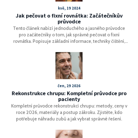
kvě, 19 2024
Jak pečovat o fixní rovnátka: Začátečníkův
průvodce
Tento článek nabízí jednoduchého a jasného průvodce
pro začátečníky o tom, jak správně pečovat o fixní
rovnátka. Popisuje základní informace, techniky čištění,
tipy na stravu a péči, jak předcházet problémům a co dělat
v případě nepříjemností. Pomůže lidem pochopit a zlepšit
svou dentální hygienu během léčby rovnátky.
čen, 29 2026
Rekonstrukce chrupu: Kompletní průvodce pro
pacienty
Kompletní průvodce rekonstrukcí chrupu: metody, ceny v
roce 2026, materiály a postup zákroku. Zjistěte, kdo
potřebuje náhradu zubů a jak vybrat správné řešení.