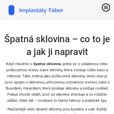
Špatná sklovina – co to je
a jak ji napravit
Když mluvíme o
špatná sklovina
,
jedná se o oslabenou nebo
poškozenou vrstvu zubní skloviny, která zvyšuje riziko kazu a
citlivosti
. Také známá jako
poškozená sklovina
, tento stav je
úzce spojen s
sklovinou
,
přirozenou ochrannou vrstvou zubů
a
fluoridem
,
minerálem, který posiluje sklovinu a snižuje rozklad
.
Pokud chcete vědět, proč se sklovina zhoršuje a co můžete
udělat, čtěte dál – rozebere to hlavní faktory a praktické tipy.
Nejčastější viníci špatné skloviny jsou kyseliny a cukr. Každý