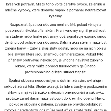
kyselých potravin. Místo toho volte čerstvé ovoce, zeleninu a
mléčné výrobky, které dodávají vápník a pomáhají neutralizovat
kyseliny.
Rozpoznat špatnou sklovinu není složité, pokud věnujete
pozornost několika příznakům. První varovný signál je citlivost
na studené nebo horké potraviny, což signalizuje exponovanou
dentinu pod oslabenou sklovinou. Dalším ukazatelem může být
změna barvy – zuby získají žlutý odstín, nebo se na nich objeví
bílé skvrny, které jsou známkou demineralizace. Pokud tyto
příznaky přetrvávají několik dní, je vhodné navštívit zubního
lékaře, který může pomocí fluoridových gelů nebo
profesionálního čištění situaci zlepšit.
Špatná sklovina nesouvisí jen s ústním zdravím, ovlivňuje i
celkové zdraví těla. Studie ukazují, že lidé s častým poškozením
skloviny mají vyšší riziko srdečních onemocnění a cukrovky,
protože zánět dásní může vstoupit do krevního oběhu. Navíc,
pokud je sklovina oslabena, zvyšuje se pravděpodobnost
rozvoje paradentózy, což může vést až ke ztrátě zubů. Proto je