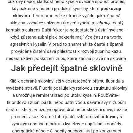
cukrový nápoj, sladkost nebo kyselá svačina spouští proces,
kdy bakterie v ústech produkují kyseliny, které
poškozují
sklovinu
. Tento proces lze stručně vyjádřit jako: špatná
sklovina
vyžaduje
sníženou úroveň kyselin a
zahrnuje
častý
kontakt s cukrem. Další faktor je nedostatečná ústní hygiena –
když zůstane zubní plak, bakterie mají více času na tvorbu
agresivních kyselin. V praxi to znamená, že časté a špatně
prováděné čištění dává příležitost k rozvoji
zubního kazu
,
nedestruktivní poškození zubu, které začíná právě na sklovině
.
Jak předejít špatné sklovině
Klíč k ochraně skloviny leží v dostatečném příjmu fluoridu a
vyvážené stravě. Fluorid posiluje krystalovou strukturu skloviny
a umožňuje remineralizaci po útoku kyselin. Používáte-li
fluoridovou zubní pastu nebo ústní vodu, dáváte svým zubům
nástroj, který
umožňuje
opravit drobné poškození dříve, než se
promění v kaz. Kromě toho je důležité omezit potraviny s
vysokým obsahem cukru a kyseliny – například limonády,
energetické nápoje či pocity suchosti úst po konzumaci