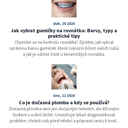
dub, 16 2026
Jak vybrat gumičky na rovnátka: Barvy, typy a
praktické tipy
Chystáte se na kontrolu rovnátka? Zjistěte, jak vybrat
správnou barvu gumiček, které zvýrazní bílost vašich zubů
a jak je udržet čisté u keramických rovnátka.
úno, 11 2026
Co je dočasná plomba a kdy se používá?
Dočasná plomba není jen dočasným řešením, ale klíčovým
krokem v zubní léčbě. Umožňuje lékaři diagnostikovat
problém, chránit zub před infekcí a připravit cestu k trvalé
výplni. Víte, kdy a proč se používá?